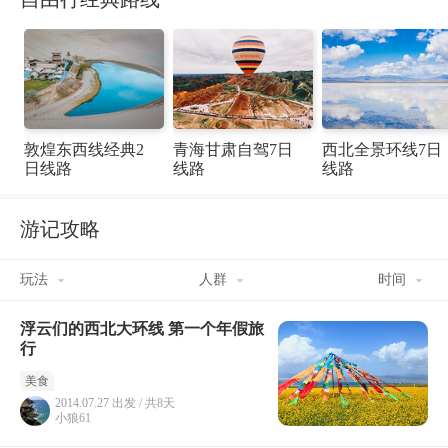
敦煌东西线经典2
青海甘肃自驾7日
西北全景环线7日
日线路
线路
线路
游记攻略
玩法
人群
时间
浮云们的西北大环线 第一个年假旅
行
美食
2014.07.27 出发 / 共8天
小狼61