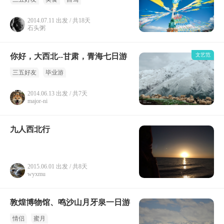
2014.07.11 出发 / 共18天
石头粥
你好，大西北--甘肃，青海七日游
文艺范
三五好友
毕业游
2014.06.13 出发 / 共7天
major-ni
九人西北行
2015.06.01 出发 / 共8天
wyxmu
敦煌博物馆、鸣沙山月牙泉一日游
情侣
蜜月