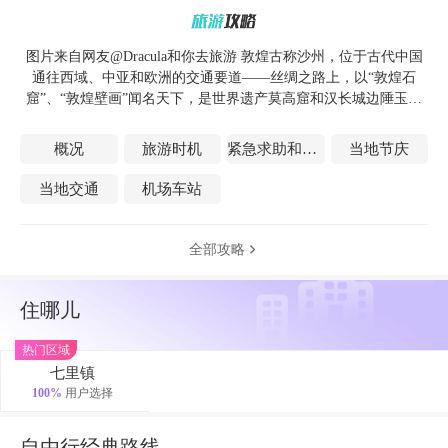
图片来自网友@Dracula和你去旅游 敦煌古称沙州，位于古代中国
通往西域、中亚和欧洲的交通要道——丝绸之路上，以“敦煌石
窟”、“敦煌壁画”闻名天下，是世界遗产莫高窟和汉长城边陲玉门
关、阳关的所在地。这颗丝绸之路上璀璨的明珠，千百年来文化积
淀傲然于世，大漠与文明的火花，在这里，依然闪耀。
概况
旅游时机
紧急求助和医疗
当地节庆
当地交通
机场车站
全部攻略

住哪儿
热门区域
七里镇
100%
用户选择
自由行经典路线