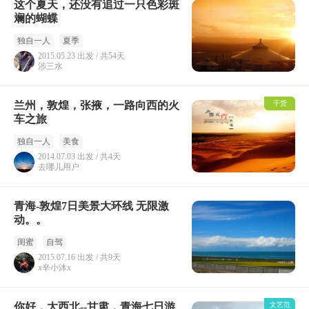
这个夏天，还没有追过一只色彩斑
斓的蝴蝶
独自一人
夏季
2015.05.23 出发 / 共54天
涉三水
兰州，敦煌，张掖，一路向西的火
干货
车之旅
独自一人
美食
2014.07.03 出发 / 共4天
去哪儿用户
青海-敦煌7日美景大环线 无限激
动。。
闺蜜
自驾
2015.07.16 出发 / 共9天
x辛小沐x
你好，大西北--甘肃，青海七日游
文艺范