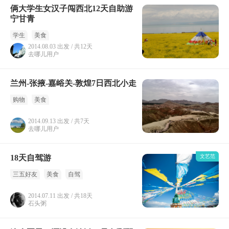
俩大学生女汉子闯西北12天自助游
宁甘青
学生
美食
2014.08.03 出发 / 共12天
去哪儿用户
兰州-张掖-嘉峪关-敦煌7日西北小走
购物
美食
2014.09.13 出发 / 共7天
去哪儿用户
18天自驾游
文艺范
三五好友
美食
自驾
2014.07.11 出发 / 共18天
石头粥