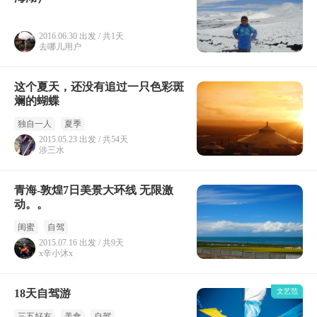
2016.06.30 出发 / 共1天
去哪儿用户
这个夏天，还没有追过一只色彩斑
斓的蝴蝶
独自一人
夏季
2015.05.23 出发 / 共54天
涉三水
青海-敦煌7日美景大环线 无限激
动。。
闺蜜
自驾
2015.07.16 出发 / 共9天
x辛小沐x
18天自驾游
文艺范
三五好友
美食
自驾