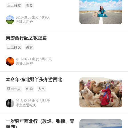
三五好友
美食
2016.08.05 出发 / 共9天
去哪儿用户
崬游西行記之敦煌篇
三五好友
美食
2016.06.21 出发 / 共10天
去哪儿用户
本命年·东北野丫头冬游西北
独自一人
冬季
人文
2016.12.16 出发 / 共6天
小鱼鱼爱吃肉
十岁骚年西北行（敦煌、张掖、青
海湖）