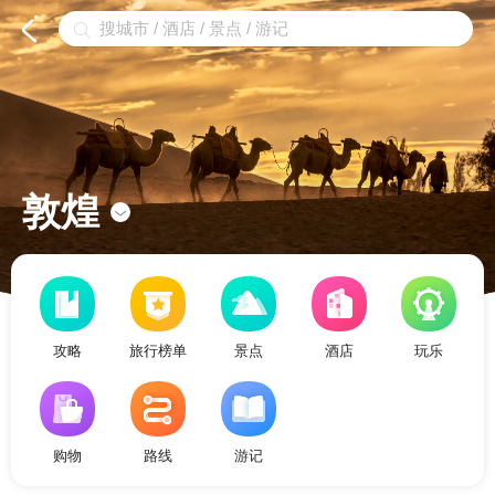


敦煌

攻略
旅行榜单
景点
酒店
玩乐
购物
路线
游记