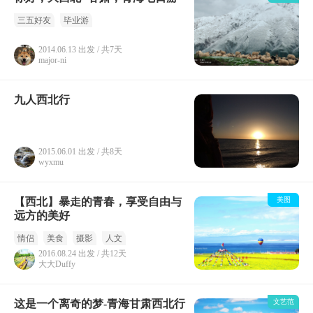
三五好友
毕业游
2014.06.13 出发 / 共7天
major-ni
九人西北行
2015.06.01 出发 / 共8天
wyxmu
【西北】暴走的青春，享受自由与
美图
远方的美好
情侣
美食
摄影
人文
2016.08.24 出发 / 共12天
大大Duffy
这是一个离奇的梦-青海甘肃西北行
文艺范