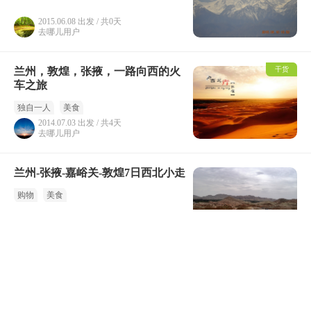
2015.06.08 出发 / 共0天
去哪儿用户
兰州，敦煌，张掖，一路向西的火
干货
车之旅
独自一人
美食
2014.07.03 出发 / 共4天
去哪儿用户
兰州-张掖-嘉峪关-敦煌7日西北小走
购物
美食
2014.09.13 出发 / 共7天
去哪儿用户
四千公里大西北自驾游
家庭
自驾