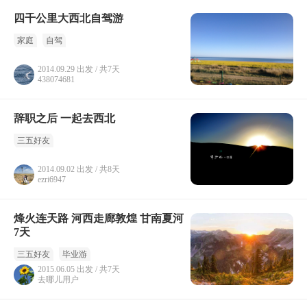
四千公里大西北自驾游
家庭
自驾
2014.09.29 出发 / 共7天
438074681
辞职之后 一起去西北
三五好友
2014.09.02 出发 / 共8天
ezri6947
烽火连天路 河西走廊敦煌 甘南夏河
7天
三五好友
毕业游
2015.06.05 出发 / 共7天
去哪儿用户