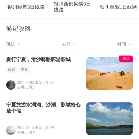
银川西部风情3日
银川经典3日线路
银川自驾1日线路
线路
游记攻略
玩法
人群
时间
夏行宁夏，滑沙骑骆驼游影城
臻品
家庭
美食
2014.07.02 出发 / 共3天
去哪儿用户
宁夏旅游水洞沟、沙湖、影城给心
放个假
2014.08.14 出发 / 共3天
去哪儿用户