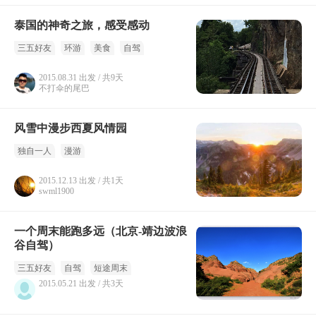
泰国的神奇之旅，感受感动
三五好友
环游
美食
自驾
2015.08.31 出发 / 共9天
不打伞的尾巴
风雪中漫步西夏风情园
独自一人
漫游
2015.12.13 出发 / 共1天
swml1900
一个周末能跑多远（北京-靖边波浪
谷自驾）
三五好友
自驾
短途周末
2015.05.21 出发 / 共3天