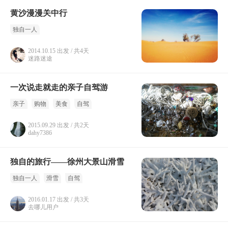
黄沙漫漫关中行
独自一人
2014.10.15 出发 / 共4天
迷路迷途
一次说走就走的亲子自驾游
亲子
购物
美食
自驾
2015.09.29 出发 / 共2天
dahy7386
独自的旅行——徐州大景山滑雪
独自一人
滑雪
自驾
2016.01.17 出发 / 共3天
去哪儿用户