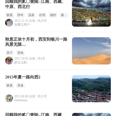
回顾我的贰〇壹陆--江南、西藏、
中原、西北行
家庭
跨年
温泉
自驾
婚纱
摄影
2015.12.31 出发 / 共25天
去哪儿用户
秋意正浓十月初，西安到银川一路
风景无限…
亲子
赏秋
2017.10.02 出发 / 共4天
妙宝儿妈
2015年夏一路向西2
家庭
美食
2015.08.08 出发 / 共21天
zhizhimiao
回顾我的贰〇壹陆--江南、西藏、