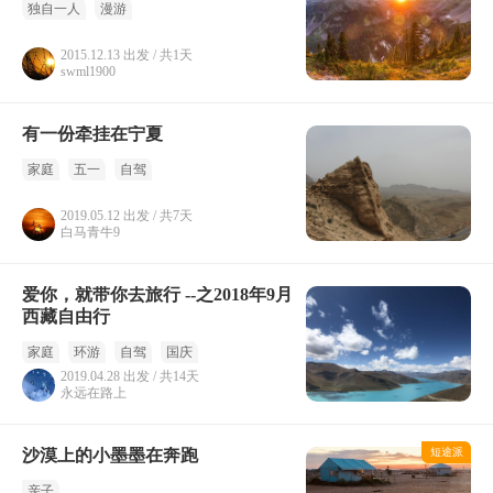
独自一人
漫游
2015.12.13 出发 / 共1天
swml1900
有一份牵挂在宁夏
家庭
五一
自驾
2019.05.12 出发 / 共7天
白马青牛9
爱你，就带你去旅行 --之2018年9月
西藏自由行
家庭
环游
自驾
国庆
2019.04.28 出发 / 共14天
永远在路上
沙漠上的小墨墨在奔跑
短途派
亲子