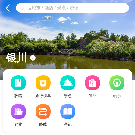


银川

攻略
旅行榜单
景点
酒店
玩乐
购物
路线
游记