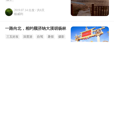
2019.07.14 出发 / 共6天
杨威利
一路向北，相约额济纳大漠胡杨林
三五好友
深度游
自驾
暑假
摄影
2020.09.10 出发 / 共5天
爱旅游的彬彬
宁夏银川|没有什么能够阻挡，我对
自由的向往，无畏的冲进沙漠戈壁
2021.06.25 出发 / 共2天
我已经流浪如此之久
1日游
独自一人
婚纱
夏季