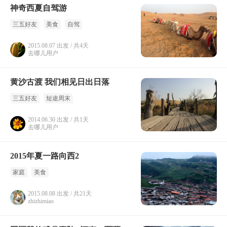
神奇西夏自驾游
三五好友
美食
自驾
2015.08.07 出发 / 共4天
去哪儿用户
黄沙古渡 我们相见日出日落
三五好友
短途周末
2014.06.30 出发 / 共1天
去哪儿用户
2015年夏一路向西2
家庭
美食
2015.08.08 出发 / 共21天
zhizhimiao