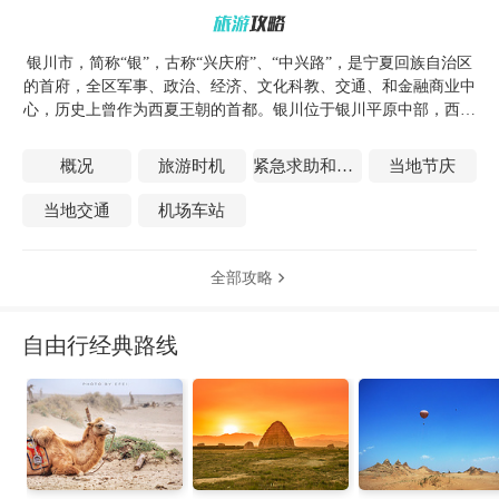
银川市，简称“银”，古称“兴庆府”、“中兴路”，是宁夏回族自治区
的首府，全区军事、政治、经济、文化科教、交通、和金融商业中
心，历史上曾作为西夏王朝的首都。银川位于银川平原中部，西倚
贺兰山，东临黄河，处在中国西部的黄河上游地区。城市总面积
9527.31平方公里，城市建成区面积106平方公里。 银川自古有塞上
概况
旅游时机
紧急求助和医疗
当地节庆
明珠的说法，城西有著名的国家级风景区西夏王陵。市内多穆斯林
风格建筑，拥有南关清真大寺、承天寺塔、海宝塔、西夏王陵、玉
当地交通
机场车站
皇阁、鼓楼等众多著名古迹。附近的贺兰山风景神奇壮美，拥有岩
画，大漠，沙湖等众多奇特的自然美景。
全部攻略

自由行经典路线