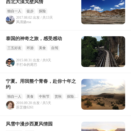
西北大漠戈壁风情
独自一人
徒步
探险
2017.08.02 出发 / 共13天
风清扬roa
泰国的神奇之旅，感受感动
三五好友
环游
美食
自驾
2015.08.31 出发 / 共9天
不打伞的尾巴
宁夏。用我整个青春，赴你十年之
约
独自一人
美食
中秋节
赏秋
探险
人文
2016.09.20 出发 / 共5天
苏芷微6261
风雪中漫步西夏风情园