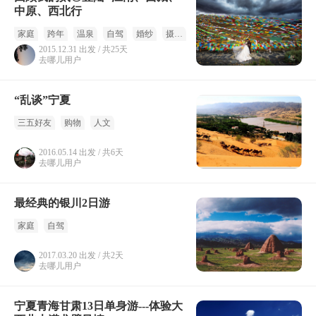
中原、西北行
家庭
跨年
温泉
自驾
婚纱
摄影
2015.12.31 出发 / 共25天
去哪儿用户
“乱谈”宁夏
三五好友
购物
人文
2016.05.14 出发 / 共6天
去哪儿用户
最经典的银川2日游
家庭
自驾
2017.03.20 出发 / 共2天
去哪儿用户
宁夏青海甘肃13日单身游---体验大