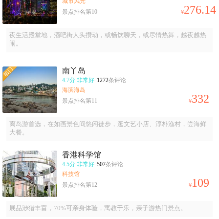
城市风光
276.14
景点排名第10
￥
夜生活殿堂地，酒吧街人头攒动，或畅饮聊天，或尽情热舞，越夜越热
闹。
南丫岛
4.7分
非常好
1272
条评论
海滨海岛
332
景点排名第11
￥
离岛游首选，在如画景色间悠闲徒步，逛文艺小店、淳朴渔村，尝海鲜
大餐。
香港科学馆
4.5分
非常好
507
条评论
科技馆
109
景点排名第12
￥
展品涉猎丰富，70%可亲身体验，寓教于乐，亲子游热门景点。