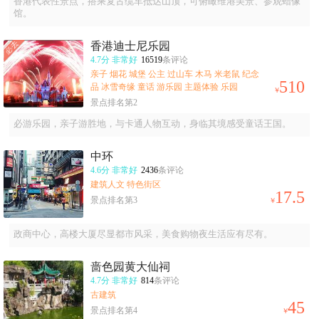
香港代表性景点，搭乘复古缆车抵达山顶，可俯瞰维港美景、参观蜡像
馆。
香港迪士尼乐园
4.7分
非常好
16519
条评论
亲子 烟花 城堡 公主 过山车 木马 米老鼠 纪念
510
品 冰雪奇缘 童话 游乐园 主题体验 乐园
￥
景点排名第2
必游乐园，亲子游胜地，与卡通人物互动，身临其境感受童话王国。
中环
4.6分
非常好
2436
条评论
建筑人文 特色街区
17.5
景点排名第3
￥
政商中心，高楼大厦尽显都市风采，美食购物夜生活应有尽有。
啬色园黄大仙祠
4.7分
非常好
814
条评论
古建筑
45
景点排名第4
￥