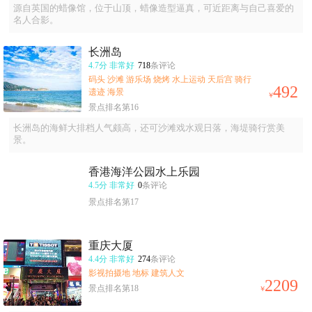
源自英国的蜡像馆，位于山顶，蜡像造型逼真，可近距离与自己喜爱的
名人合影。
长洲岛
4.7分
非常好
718
条评论
码头 沙滩 游乐场 烧烤 水上运动 天后宫 骑行
492
遗迹 海景
￥
景点排名第16
长洲岛的海鲜大排档人气颇高，还可沙滩戏水观日落，海堤骑行赏美
景。
香港海洋公园水上乐园
4.5分
非常好
0
条评论
景点排名第17
重庆大厦
4.4分
非常好
274
条评论
影视拍摄地 地标 建筑人文
2209
景点排名第18
￥