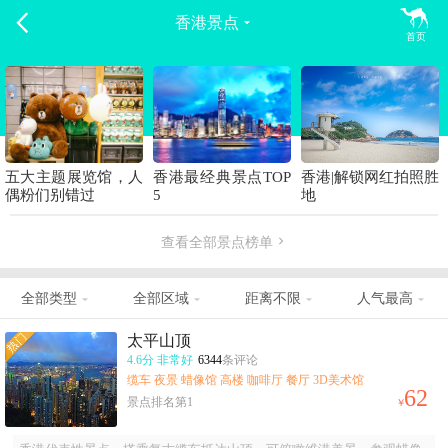

香港景点

首页
五大主题展览馆，人
香港最经典景点TOP
香港|解锁网红拍照胜
偶粉们别错过
5
地
查看全部景点榜单

全部类型
全部区域
距离不限
人气最高




太平山顶
4.6分
非常好
6344
条评论
缆车 夜景 蜡像馆 高楼 咖啡厅 餐厅 3D美术馆
62
景点排名第1
￥