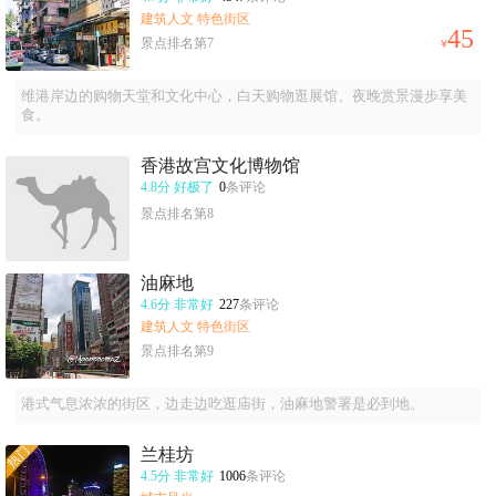
建筑人文 特色街区
45
景点排名第7
￥
维港岸边的购物天堂和文化中心，白天购物逛展馆、夜晚赏景漫步享美
食。
香港故宫文化博物馆
4.8分
好极了
0
条评论
景点排名第8
油麻地
4.6分
非常好
227
条评论
建筑人文 特色街区
景点排名第9
港式气息浓浓的街区，边走边吃逛庙街，油麻地警署是必到地。
兰桂坊
4.5分
非常好
1006
条评论