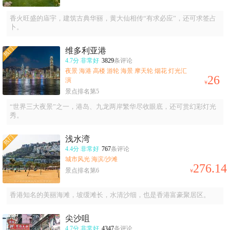
香火旺盛的庙宇，建筑古典华丽，黄大仙相传“有求必应”，还可求签占
卜。
维多利亚港
4.7分
非常好
3829
条评论
夜景 海港 高楼 游轮 海景 摩天轮 烟花 灯光汇
26
演
￥
景点排名第5
“世界三大夜景”之一，港岛、九龙两岸繁华尽收眼底，还可赏幻彩灯光
秀。
浅水湾
4.4分
非常好
767
条评论
城市风光 海滨/沙滩
276.14
景点排名第6
￥
香港知名的美丽海滩，坡缓滩长，水清沙细，也是香港富豪聚居区。
尖沙咀
4.7分
非常好
4347
条评论