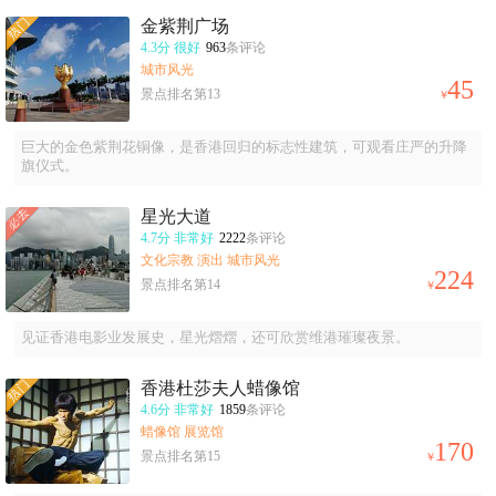
金紫荆广场
4.3分
很好
963
条评论
城市风光
45
景点排名第13
￥
巨大的金色紫荆花铜像，是香港回归的标志性建筑，可观看庄严的升降
旗仪式。
星光大道
4.7分
非常好
2222
条评论
文化宗教 演出 城市风光
224
景点排名第14
￥
见证香港电影业发展史，星光熠熠，还可欣赏维港璀璨夜景。
香港杜莎夫人蜡像馆
4.6分
非常好
1859
条评论
蜡像馆 展览馆
170
景点排名第15
￥