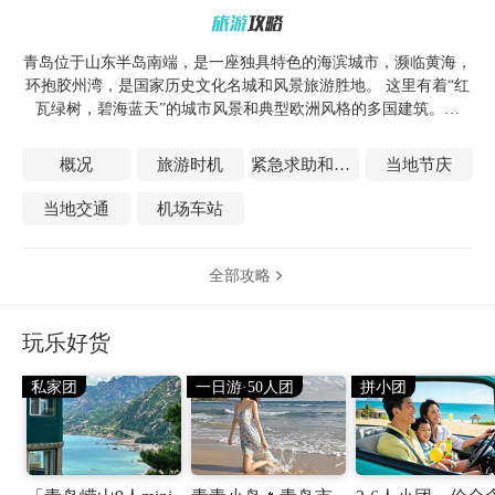
青岛位于山东半岛南端，是一座独具特色的海滨城市，濒临黄海，
环抱胶州湾，是国家历史文化名城和风景旅游胜地。 这里有着“红
瓦绿树，碧海蓝天”的城市风景和典型欧洲风格的多国建筑。并
且，在这里，集合了近现代历史文化的名人故居与现代化的休闲场
所。这一切都使青岛这座中西合璧，山、海、城和谐共存的城市，
概况
旅游时机
紧急求助和医疗
当地节庆
成为中国最优美的海滨风景线。
当地交通
机场车站
全部攻略

玩乐好货
私家团
一日游·50人团
拼小团