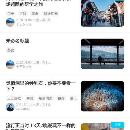
场超酷的研学之旅
亲子
古镇
寒假
短途周末
2020.01.06 出发 / 共3天
十三North
未命名标题
美食
2022.01.03 出发 / 共1天
十三North
灵栖洞里的钟乳石，你要不要看一
下？
三五好友
穷游
短途周末
摄影
夏季
赏秋
2021.10.14 出发 / 共1天
zaow8618
流行正当时！3天2晚潮玩不一样的
美图