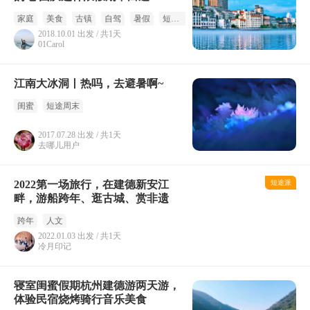
家庭
美食
古镇
自驾
暑假
短途周末
摄影
国庆
2018.10.01 出发 / 共1天
01Carol
江南大冰洞丨热吗，去避暑啊~
闺蜜
短途周末
2017.07.28 出发 / 共1天
去哪儿用户
2022第一场旅行，在建德新安江
短途派
畔，游船跨年、逛古城、赏非遗
跨年
人文
2022.01.03 出发 / 共1天
冷月印记
寝室闺蜜假期杭州建德游两天游，
体验民宿烧烤骑行音乐美食