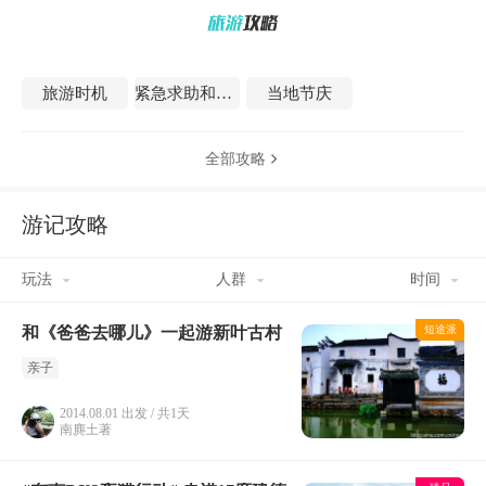
旅游时机
紧急求助和医疗
当地节庆
全部攻略

游记攻略
玩法
人群
时间
和《爸爸去哪儿》一起游新叶古村
短途派
亲子
2014.08.01 出发 / 共1天
南麂土著