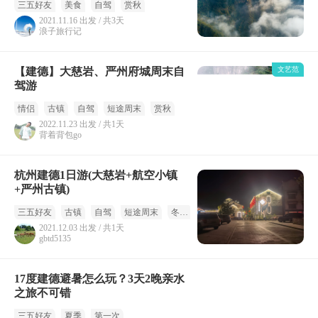
三五好友
美食
自驾
赏秋
2021.11.16 出发 / 共3天
浪子旅行记
【建德】大慈岩、严州府城周末自
文艺范
驾游
情侣
古镇
自驾
短途周末
赏秋
2022.11.23 出发 / 共1天
背着背包go
杭州建德1日游(大慈岩+航空小镇
+严州古镇)
三五好友
古镇
自驾
短途周末
冬季
2021.12.03 出发 / 共1天
gbtd5135
17度建德避暑怎么玩？3天2晚亲水
之旅不可错
三五好友
夏季
第一次