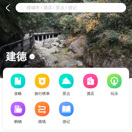


建德

攻略
旅行榜单
景点
酒店
玩乐
购物
路线
游记