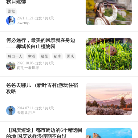
秋日建德
赏秋
2021.11.21 出发 / 共1天
-swenty-
何必远行，最美的风景就在身边
——梅城长白山植物园
独自一人
穷游
摄影
徒步
国庆
2020.10.05 出发 / 共1天
两毛一看世界
爸爸去哪儿 （新叶古村)游玩住宿
攻略
2014.07.11 出发 / 共1天
去哪儿用户
【国庆短途】都市周边的6个精选目
的地 国庆这样浪假期不白过