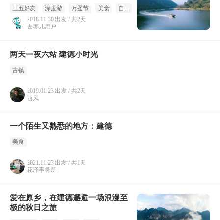
三五好友
深度游
万圣节
美食
自驾
骑行
短途周末
摄影
徒
2018.11.30 出发 / 共2天
去哪儿用户
两天一夜六站 建德小时光
古镇
2019.01.23 出发 / 共2天
西风
一个陌生又熟悉的地方：建德
美食
2021.11.23 出发 / 共1天
花泽事务所
爱在原乡，在建德邂逅一场浪漫至
极的秋日之旅