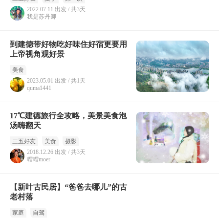
2022.07.11 出发 / 共3天
我是苏丹卿
到建德带好物吃好味住好宿更要用
上帝视角观好景
美食
2023.05.01 出发 / 共1天
quma1441
17℃建德旅行全攻略，美景美食泡
汤嗨翻天
三五好友
美食
摄影
2018.12.26 出发 / 共3天
帽帽moer
【新叶古民居】“爸爸去哪儿”的古
老村落
家庭
自驾