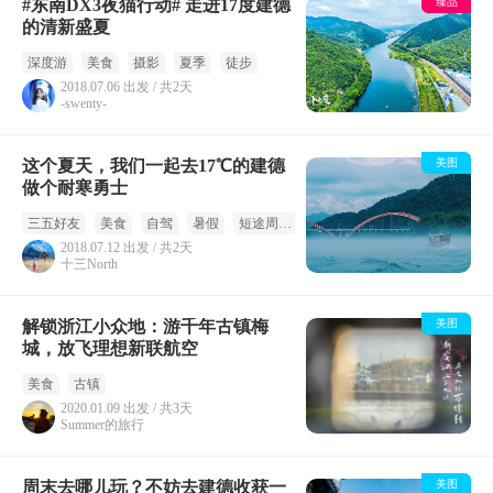
#东南DX3夜猫行动# 走进17度建德
臻品
的清新盛夏
深度游
美食
摄影
夏季
徒步
2018.07.06 出发 / 共2天
-swenty-
这个夏天，我们一起去17℃的建德
美图
做个耐寒勇士
三五好友
美食
自驾
暑假
短途周末
夏季
人文
2018.07.12 出发 / 共2天
十三North
解锁浙江小众地：游千年古镇梅
美图
城，放飞理想新联航空
美食
古镇
2020.01.09 出发 / 共3天
Summer的旅行
周末去哪儿玩？不妨去建德收获一
美图