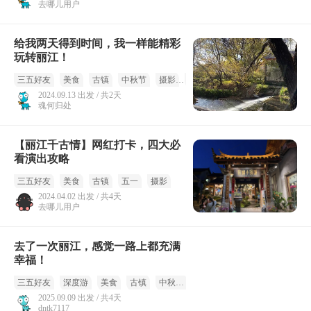
去哪儿用户
给我两天得到时间，我一样能精彩
玩转丽江！
三五好友
美食
古镇
中秋节
摄影
国庆
2024.09.13 出发 / 共2天
魂何归处
【丽江千古情】网红打卡，四大必
看演出攻略
三五好友
美食
古镇
五一
摄影
2024.04.02 出发 / 共4天
去哪儿用户
去了一次丽江，感觉一路上都充满
幸福！
三五好友
深度游
美食
古镇
中秋节
国庆
2025.09.09 出发 / 共4天
dntk7117