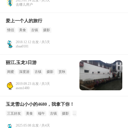
2025.01.14 出发 / 共5天
去哪儿用户
爱上一个人的旅行
情侣
美食
古镇
摄影
2018.12.12 出发 / 共5天
zhaa0181
丽江,玉龙3日游
闺蜜
深度游
古镇
摄影
赏秋
2019.09.23 出发 / 共3天
asem1480
玉龙雪山小小的4680，我拿下你！
三五好友
美食
端午
古镇
摄影
夏季
2025.05.08 出发 / 共4天