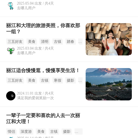
2025.05.04 出发 / 共4天
去哪儿用户
丽江和大理的旅游美照，你喜欢那
一组？
三五好友
美食
清明
古镇
踏春
摄影
2025.03.04 出发 / 共4天
去哪儿用户
丽江适合慢慢逛，慢慢享受生活！
三五好友
美食
古镇
寒假
摄影
冬季
2024.11.01 出发 / 共4天
满足我的爱就奖励一次
一辈子一定要和喜欢的人去一次丽
江和大理！
情侣
深度游
美食
古镇
摄影
冬季
春节