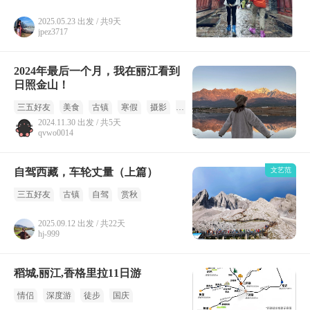
2025.05.23 出发 / 共9天
jpez3717
2024年最后一个月，我在丽江看到
日照金山！
三五好友
美食
古镇
寒假
摄影
冬季
2024.11.30 出发 / 共5天
qvwo0014
自驾西藏，车轮丈量（上篇）
文艺范
三五好友
古镇
自驾
赏秋
2025.09.12 出发 / 共22天
hj-999
稻城,丽江,香格里拉11日游
情侣
深度游
徒步
国庆