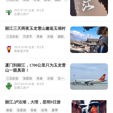
2025.07.07 出发 / 共1天
去哪儿用户
丽江三天两夜玉龙雪山邂逅玉湖村
三五好友
万圣节
美食
古镇
摄影
国庆
2024.10.08 出发 / 共3天
魂秦逝月歌
厦门到丽江，1700公里只为玉龙雪
山一眼真容！
三五好友
深度游
美食
古镇
五一
踏春
2025.04.04 出发 / 共4天
去哪儿用户
丽江,泸沽湖，大理，昆明9日游
家庭
深度游
美食
自驾
夏季