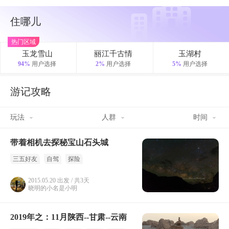
住哪儿
热门区域
玉龙雪山
丽江千古情
玉湖村
94%
用户选择
2%
用户选择
5%
用户选择
游记攻略
玩法
人群
时间
带着相机去探秘宝山石头城
三五好友
自驾
探险
2015.05.20 出发 / 共3天
晓明的小名是小明
2019年之：11月陕西--甘肃--云南