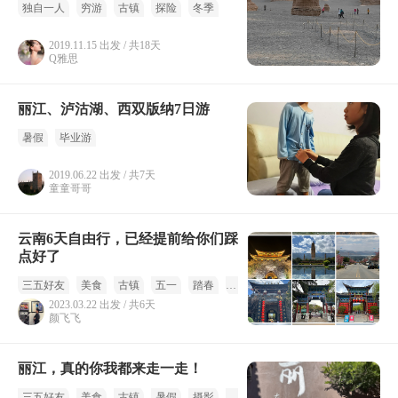
独自一人
穷游
古镇
探险
冬季
2019.11.15 出发 / 共18天
Q雅思
丽江、泸沽湖、西双版纳7日游
暑假
毕业游
2019.06.22 出发 / 共7天
童童哥哥
云南6天自由行，已经提前给你们踩
点好了
三五好友
美食
古镇
五一
踏春
摄影
2023.03.22 出发 / 共6天
颜飞飞
丽江，真的你我都来走一走！
三五好友
美食
古镇
暑假
摄影
夏季