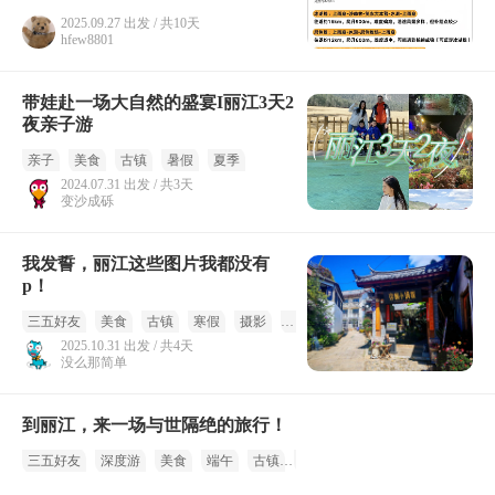
2025.09.27 出发 / 共10天
hfew8801
带娃赴一场大自然的盛宴I丽江3天2
夜亲子游
亲子
美食
古镇
暑假
夏季
2024.07.31 出发 / 共3天
变沙成砾
我发誓，丽江这些图片我都没有
p！
三五好友
美食
古镇
寒假
摄影
冬季
2025.10.31 出发 / 共4天
没么那简单
到丽江，来一场与世隔绝的旅行！
三五好友
深度游
美食
端午
古镇
夏季