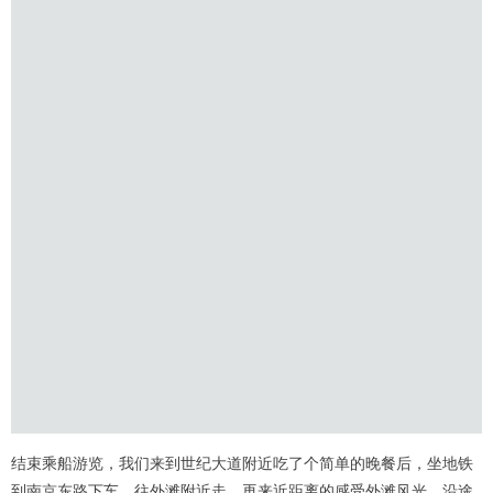
结束乘船游览，我们来到世纪大道附近吃了个简单的晚餐后，坐地铁
到南京东路下车，往外滩附近走，再来近距离的感受外滩风光。沿途