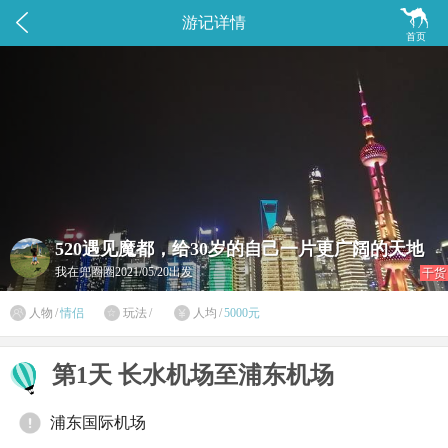


游记详情
首页
520遇见魔都，给30岁的自己一片更广阔的天地
我在兜圈圈
2021/05/20出发
干货

人物
/
情侣
玩法
/
人均
/
5000元


第1天 长水机场至浦东机场
浦东国际机场