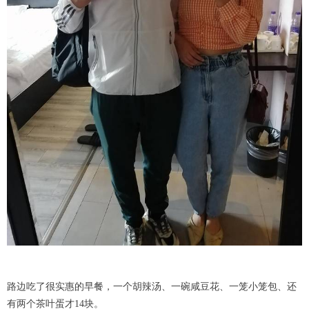
路边吃了很实惠的早餐，一个胡辣汤、一碗咸豆花、一笼小笼包、还
有两个茶叶蛋才14块。