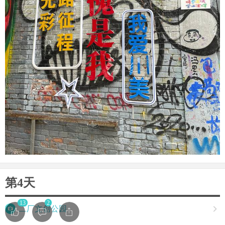
第4天
13
2

二厂文创公园
