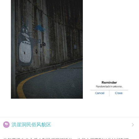

洪崖洞民俗风貌区
