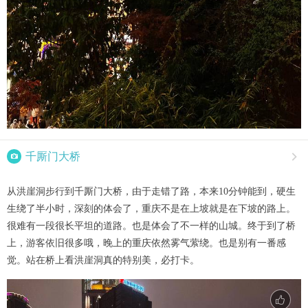

千厮门大桥

从洪崖洞步行到千厮门大桥，由于走错了路，本来10分钟能到，硬生
生绕了半小时，深刻的体会了，重庆不是在上坡就是在下坡的路上。
很难有一段很长平坦的道路。也是体会了不一样的山城。终于到了桥
上，游客依旧很多哦，晚上的重庆依然雾气萦绕。也是别有一番感
觉。站在桥上看洪崖洞真的特别美，必打卡。