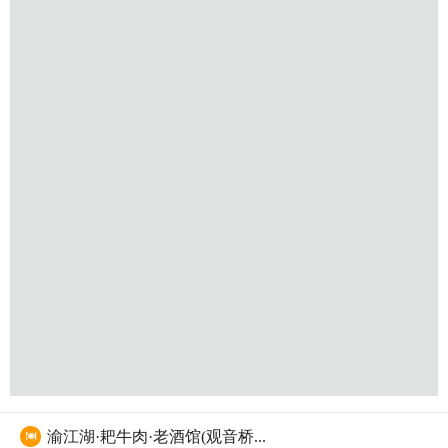
渝江湖·耙牛肉·老酒馆(观音桥...
