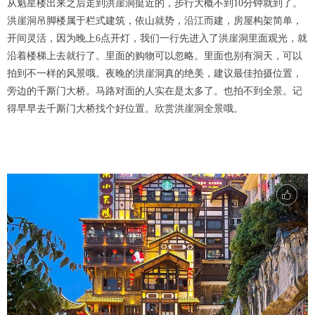
从魁星楼出来之后走到洪崖洞挺近的，步行大概不到10分钟就到了。
洪崖洞吊脚楼属于栏式建筑，依山就势，沿江而建，房屋构架简单，
开间灵活，因为晚上6点开灯，我们一行先进入了洪崖洞里面观光，就
沿着楼梯上去就行了。里面的购物可以忽略。里面也别有洞天，可以
拍到不一样的风景哦。夜晚的洪崖洞真的绝美，建议最佳拍摄位置，
旁边的千厮门大桥。马路对面的人实在是太多了。也拍不到全景。记
得早早去千厮门大桥找个好位置。欣赏洪崖洞全景哦。