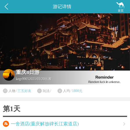


游记详情
首页
重庆4日游
kegr9905
2021/03/20出发

人物
/
三五好友
玩法
/
人均
/
1800元


第1天

一舍酒店(重庆解放碑长江索道店)
