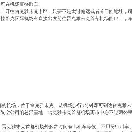
，可在机场直接取车。
一班巴士开往雷克雅未克市区，只要不是太过偏远或者冷门的地址
拉维克国际机场有直接出发前往雷克雅未克首都机场的巴士，车票
rport）是冰岛首都的机场，位于雷克雅未克，从机场步行5分钟即可
鹰航空公司的总部基地。雷克雅未克首都机场离市中心不过两公
0元。雷克雅未克首都机场外多数时间有出租车等候，不用另行叫车