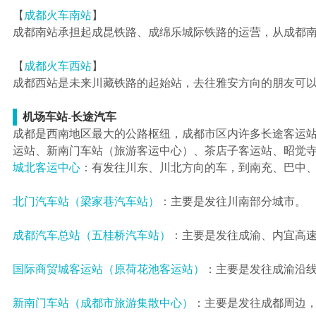
【
成都火车南站
】
成都南站承担起成昆铁路、成绵乐城际铁路的运营，从成都南
【
成都火车西站
】
成都西站是未来川藏铁路的起始站，去往雅安方向的朋友可以
机场车站-长途汽车
成都是西南地区最大的公路枢纽，成都市区内许多长途客运
运站、新南门车站（旅游客运中心）、茶店子客运站、昭觉
城北客运中心
：有发往川东、川北方向的车，到南充、巴中
北门汽车站（梁家巷汽车站）
：主要是发往川南部分城市。
成都汽车总站（五桂桥汽车站）
：主要是发往成渝、内宜高
国际商贸城客运站（原荷花池客运站）
：主要是发往成渝沿
新南门车站（成都市旅游集散中心）
：主要是发往成都周边