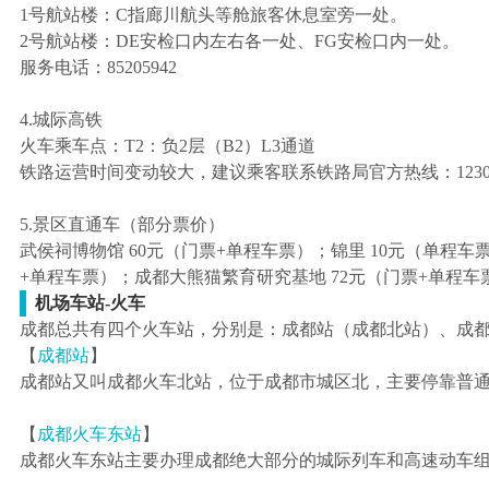
1号航站楼：C指廊川航头等舱旅客休息室旁一处。
2号航站楼：DE安检口内左右各一处、FG安检口内一处。
服务电话：85205942
4.城际高铁
火车乘车点：T2：负2层（B2）L3通道
铁路运营时间变动较大，建议乘客联系铁路局官方热线：1230
5.景区直通车（部分票价）
武侯祠博物馆 60元（门票+单程车票）；锦里 10元（单程车
+单程车票）；成都大熊猫繁育研究基地 72元（门票+单程车票
机场车站-火车
成都总共有四个火车站，分别是：成都站（成都北站）、成
【
成都站
】
成都站又叫成都火车北站，位于成都市城区北，主要停靠普通
【
成都火车东站
】
成都火车东站主要办理成都绝大部分的城际列车和高速动车组