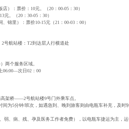
：票价：10元。（20：00-05：30）
元。（20：30-05：30）
里）：票价10-15元（21：00-03：00）
处；2号航站楼：T2到达层人行横道处
外）两个服务区域。
:00—次日02：00
的高架桥——2号航站楼9号门外乘车点。
发车时间为5分钟/班次，如遇急到、晚到旅客则由电瓶车补充，及时转
。
、弱、病、残、孕及医务工作者免费），以电瓶车捷运为主，运行时间为