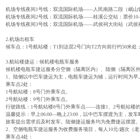
机场专线夜间1号线：
双流国际机场——人民南路二段（岷山饭店）
机场专线夜间2号线：
双流国际机场——桂溪公交站：票价10-13
机场专线夜间3号线：
双流国际机场——武侯祠大街站（武侯祠、锦
2.机场出租车
候车点：
1号航站楼：T1到达层2号门向T2方向前行约50米
3.航站楼捷运：
候机楼电瓶车服务
候机楼电瓶车捷运服务分空侧（隔离区内）、陆侧（隔离区
1、陆侧以中巴车捷运为主，电瓶车捷运为辅，运行时间为早上06
乘车点2处：
1号航站楼：8号门外乘车点。
2号航站楼：9号门外乘车点。
行驶路线：1号航站楼8号门外乘车点——连接1、2号航站楼
温馨提示：早上06:00—晚上23:00，以中巴车摆渡为主，
旅客提出需求后及时发车。陆侧捷运服务均为免费捷运摆渡
2、空侧电瓶车捷运服务为收费服务项目，每人10元/趟次（老
乘车点4处：