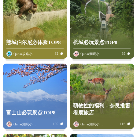
熊城伯尔尼必体验TOP8
槟城必玩景点TOP8
32
69
Qunar攻略小骆驼
Qunar潮玩小骆驼
萌物控的福利，奈良推窗
富士山必玩景点TOP8
看鹿旅店
100
116
Qunar潮玩小骆驼
Qunar潮玩小骆驼