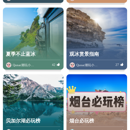
夏季不止蓝冰
观冰赏景指南
42
27
Qunar潮玩小骆驼
Qunar潮玩小骆驼
贝加尔湖必玩榜
烟台必玩榜