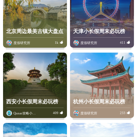
村落
低价高星
民宿
海岛
古城
瀑布
人气餐厅
本地特色
名人故居
北京周边最美古镇大盘点
天津小长假周末必玩榜
1k
411
度假研究所
度假研究所
西安小长假周末必玩榜
杭州小长假周末必玩榜
409
233
Qunar攻略小骆驼
度假研究所