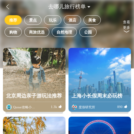


去哪儿旅行榜单
推荐
景点
玩乐
酒店
美食
查看
更多
购物
商旅优选
自然地理
公园
高性价比
精品酒店
宗教场所
博物馆
度假休闲酒店
山川
历史古迹
停车场
周末游
试睡员
建筑人文
购物便捷
佛教场所
亲子家庭
森林公园
展馆展览
地标
峡谷
名山
免费wifi
教堂
北京周边亲子游玩法推荐
上海小长假周末必玩榜
自然人文
三五好友
遗址
天然湖泊
1.3k
890
Qunar攻略小骆驼
度假研究所
沙滩
家庭
舒适型
免费宽带
休闲公园
特色街区
舒适豪华
游泳池