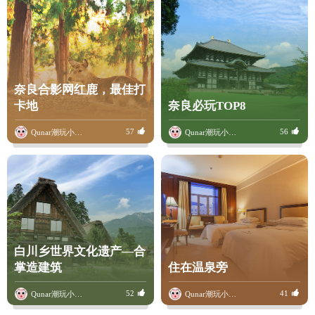
奈良合影网红鹿，最佳打
卡地
奈良必玩TOP8
57
56
Qunar潮玩小骆驼
Qunar潮玩小骆驼
白川乡世界文化遗产—合
掌造建筑
住在温泉旁
52
41
Qunar潮玩小骆驼
Qunar潮玩小骆驼