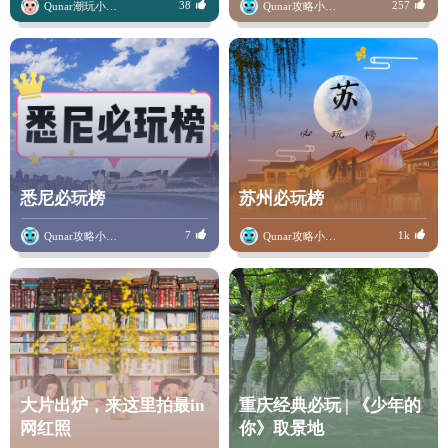
38
257
Qunar潮玩小骆驼
Qunar攻略小骆驼
悉尼必玩榜
苏州必玩榜
7
1k
Qunar攻略小骆驼
Qunar攻略小骆驼
大片出炉，来这里拍最in
重庆经典必玩 | 《少年的
网红照
你》取景地