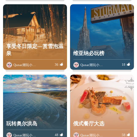
享受冬日限定—赏雪泡温
泉
维亚纳必玩榜
36
18
Qunar潮玩小骆驼
Qunar潮玩小骆驼
玩转奥尔洪岛
俄式餐厅大选
48
58
Qunar潮玩小骆驼
Qunar潮玩小骆驼