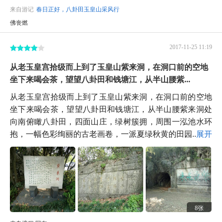
来自游记
春日正好，八卦田玉皇山采风行
佛丧燃
2017-11-25 11:19
从老玉皇宫拾级而上到了玉皇山紫来洞，在洞口前的空地
坐下来喝会茶，望望八卦田和钱塘江，从半山腰紫...
从老玉皇宫拾级而上到了玉皇山紫来洞，在洞口前的空地
坐下来喝会茶，望望八卦田和钱塘江，从半山腰紫来洞处
向南俯瞰八卦田，四面山庄，绿树簇拥，周围一泓池水环
抱，一幅色彩绚丽的古老画卷，一派夏绿秋黄的田园...
展开
8张