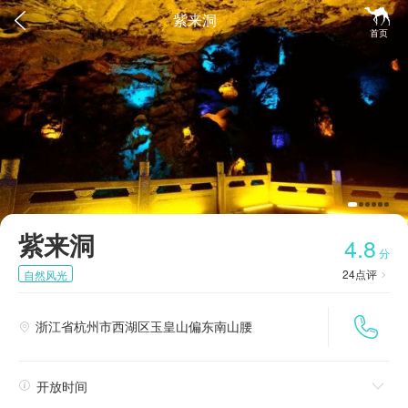


紫来洞
首页
紫来洞
4.8
分
24
点评
自然风光


浙江省杭州市西湖区玉皇山偏东南山腰


开放时间
