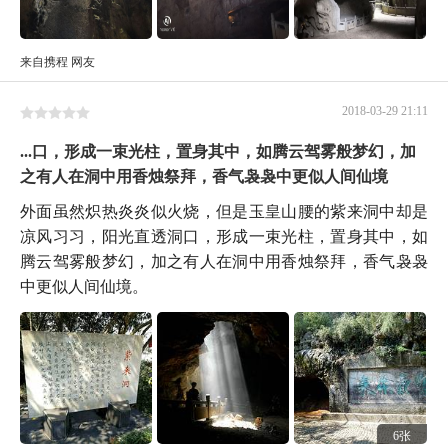
来自携程 网友
2018-03-29 21:11
...口，形成一束光柱，置身其中，如腾云驾雾般梦幻，加
之有人在洞中用香烛祭拜，香气袅袅中更似人间仙境
外面虽然炽热炎炎似火烧，但是玉皇山腰的紫来洞中却是
凉风习习，阳光直透洞口，形成一束光柱，置身其中，如
腾云驾雾般梦幻，加之有人在洞中用香烛祭拜，香气袅袅
中更似人间仙境。
6张