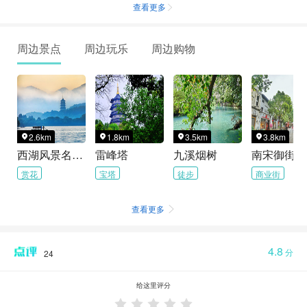
查看更多

周边景点
周边玩乐
周边购物
2.6km
1.8km
3.5km
3.8km




西湖风景名胜区
雷峰塔
九溪烟树
南宋御街
赏花
宝塔
徒步
商业街
查看更多

4.8
分
24
给这里评分




