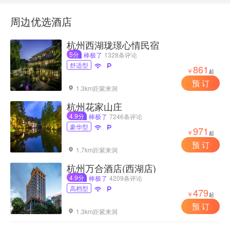
周边优选酒店
杭州西湖珑璟心情民宿
5分
棒极了
1328条评论
舒适型


861
￥
起
预 订
1.3km距紫来洞

杭州花家山庄
4.9分
棒极了
7246条评论
豪华型


971
￥
起
预 订
1.7km距紫来洞

杭州万合酒店(西湖店)
4.9分
棒极了
4209条评论
高档型


479
￥
起
预 订
1.3km距紫来洞
