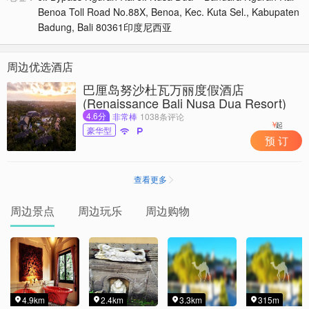
Benoa Toll Road No.88X, Benoa, Kec. Kuta Sel., Kabupaten
Badung, Bali 80361印度尼西亚
周边优选酒店
巴厘岛努沙杜瓦万丽度假酒店
(Renaissance Bali Nusa Dua Resort)
4.6分
非常棒
1038条评论
￥
起
豪华型


预 订
查看更多

周边景点
周边玩乐
周边购物
4.9km
2.4km
3.3km
315m



