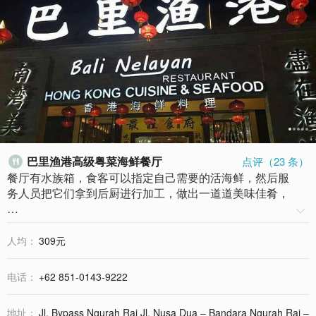
巴里渔港高级粤菜海鲜餐厅
点评（
23
条）

餐厅有水族箱，食客可以指定自己需要的活海鲜，然后服
务人员把它们拿到后厨进行加工，做出一道道美味佳肴，
…

人均：
309元
电话：
+62 851-0143-9222
地址：
Jl. Bypass Ngurah Rai Jl. Nusa Dua – Bandara Ngurah Rai –