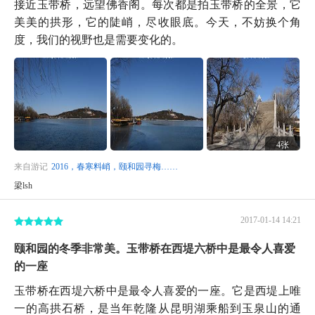
接近玉带桥，远望佛香阁。每次都是拍玉带桥的全景，它
美美的拱形，它的陡峭，尽收眼底。今天，不妨换个角
度，我们的视野也是需要变化的。
4张
来自游记
2016，春寒料峭，颐和园寻梅……
梁lsh
2017-01-14 14:21
颐和园的冬季非常美。玉带桥在西堤六桥中是最令人喜爱
的一座
玉带桥在西堤六桥中是最令人喜爱的一座。它是西堤上唯
一的高拱石桥，是当年乾隆从昆明湖乘船到玉泉山的通