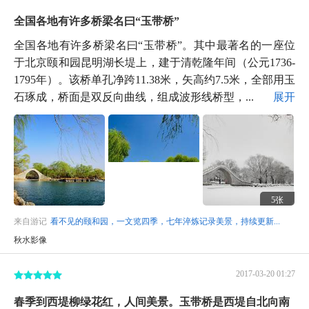
全国各地有许多桥梁名曰“玉带桥”
全国各地有许多桥梁名曰“玉带桥”。其中最著名的一座位
于北京颐和园昆明湖长堤上，建于清乾隆年间（公元1736-
1795年）。该桥单孔净跨11.38米，矢高约7.5米，全部用玉
石琢成，桥面是双反向曲线，组成波形线桥型，...
展开
5张
来自游记
看不见的颐和园，一文览四季，七年淬炼记录美景，持续更新...
秋水影像
2017-03-20 01:27
春季到西堤柳绿花红，人间美景。玉带桥是西堤自北向南