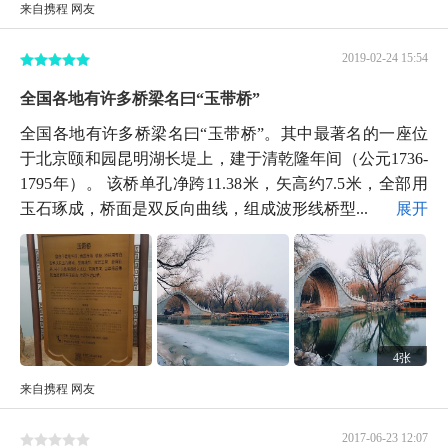
来自携程 网友
2019-02-24 15:54
全国各地有许多桥梁名曰“玉带桥”
全国各地有许多桥梁名曰“玉带桥”。其中最著名的一座位
于北京颐和园昆明湖长堤上，建于清乾隆年间（公元1736-
1795年）。 该桥单孔净跨11.38米，矢高约7.5米，全部用
玉石琢成，桥面是双反向曲线，组成波形线桥型...
展开
4张
来自携程 网友
2017-06-23 12:07