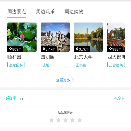
周边景点
周边玩乐
周边购物
809m
3.4km
3.7km
988m




颐和园
圆明园
北京大学
四大部洲
皇家园林
遗址
图书馆
历史建筑
查看更多

4.9
分
30
给这里评分




