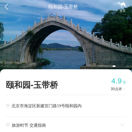


颐和园-玉带桥
首页
4.9
颐和园-玉带桥
分
30
点评

北京市海淀区新建宫门路19号颐和园内


旅游时节 交通指南
