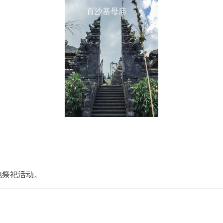
百沙基母庙
地祭祀活动。