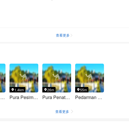
查看更多

1.4km
26m
55m



Pura dukuh Payasan, Gunung Agung
Pura Pesimpangan Besakih
Pura Penataran Agung (Padma Tiga)
Pedarman Dalem Bakas Tirta Harum
查看更多
