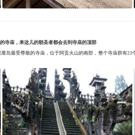
独立的寺庙，来这儿的朝圣者都会去到寺庙的顶部
巴厘岛最受尊敬的寺庙，位于阿贡火山的南部，整个寺庙群有23