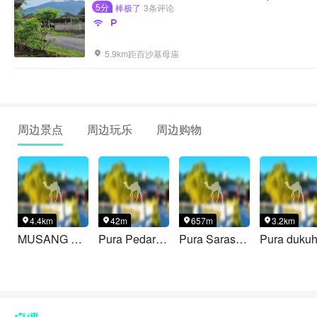
5分
棒极了
3条评论


5.9km距百沙基母庙

周边景点
周边玩乐
周边购物
4.4km
42m
657m
3.2km




MUSANG KING FARM GELL BLASTER
Pura Pedarmaan Pasek Ngukuhin Besakih
Pura Saraswati Besakih