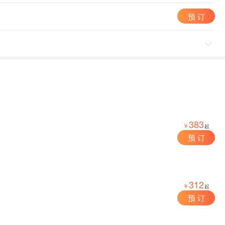
预 订

383
￥
起
预 订
312
￥
起
预 订