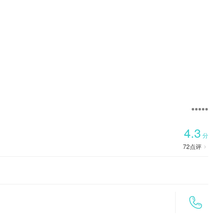

首页
4.3
分
72
点评

