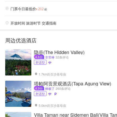

门票今日最低价
212
¥
起

开放时间 旅游时节 交通指南
周边优选酒店
隐谷(The Hidden Valley)
4.6分
非常棒
32条评论
舒适型

1.7km距百沙基母庙

塔帕阿贡景观酒店(Tapa Agung View)
4.9分
棒极了
260条评论
舒适型


5.0km距百沙基母庙

Villa Taman near Sidemen Bali(Villa Ta