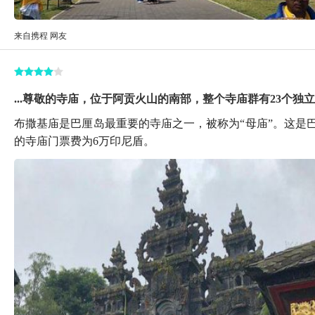
来自携程 网友
...尊敬的寺庙，位于阿贡火山的南部，整个寺庙群有23个
布撒基庙是巴厘岛最重要的寺庙之一，被称为“母庙”。这是
的寺庙门票费为6万印尼盾。