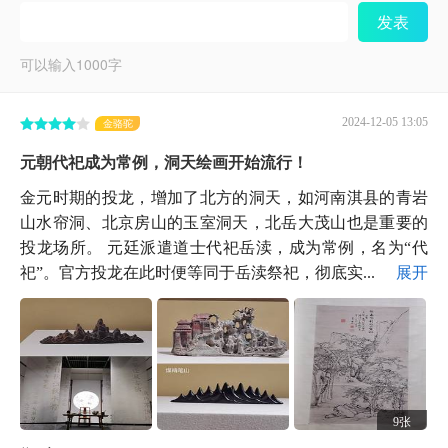
发表
可以输入
1000
字
2024-12-05 13:05
金骆驼
元朝代祀成为常例，洞天绘画开始流行！
金元时期的投龙，增加了北方的洞天，如河南淇县的青岩
山水帘洞、北京房山的玉室洞天，北岳大茂山也是重要的
投龙场所。 元廷派遣道士代祀岳渎，成为常例，名为“代
祀”。官方投龙在此时便等同于岳渎祭祀，彻底实...
展开
9张