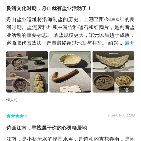
良渚文化时期，舟山就有盐业活动了！
舟山盐业遗址将沿海制盐的历史，上溯至距今4800年的良
渚时期。盐泥废料堆积中富含料礓石和红陶片，是判断盐
业活动的重要标志。 晒盐规模更大，宋元以后趋于成熟，
逐渐取代煮盐法，产量最终超过池盐与井盐。 绍兴...
展开
9张
怪人村
2024-01-08 22:09
诗画江南，寻找属于你的心灵栖居地
江南，是小桥流水的泽国水乡，是诗意的杏花春雨，是闲