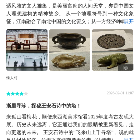
适风雅的文人雅集，是美丽富庶的人间天堂，亦是中国文
人理想建构的精神故乡。 从一个地理符号到一种文化象
征，江南融合了南北中国的文化要义；从一方经济峥嵘...
展开
9张
怪人村
2026-02-01 11:07
浙里寻珍，探秘王安石诗中的塔！
来孤山看梅花，顺便来西湖美术馆看2025年度考古发现大
展。历史从未远离，它正通过我们的眼睛被重新看见，走
向更远的未来。 王安石诗中的“飞来山上千寻塔”，说的就
是杭州神尼塔，位于飞来峰南麓天竺寺（法镜寺）...
展开