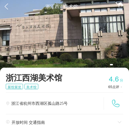


浙江西湖美术馆
首页
浙江西湖美术馆
4.6
分
65
点评
展馆展览
美术馆


浙江省杭州市西湖区孤山路25号


开放时间 交通指南
