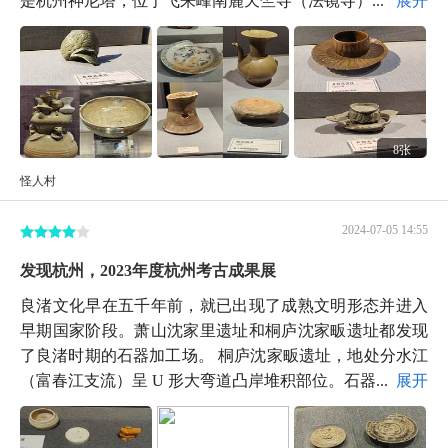
8张
怪人村
2024-07-05 14:55
发现杭州，2023年度杭州考古成果展
良渚文化早在五千年前，就已出现了成熟文明形态并进入
早期国家阶段。萧山沈家里遗址和桐庐沈家畈遗址都发现
了良渚时期的石器加工场。 桐庐沈家畈遗址，地处分水江
（富春江支流）呈 U 形大弯道凸岸堆积部位。石器...
展开