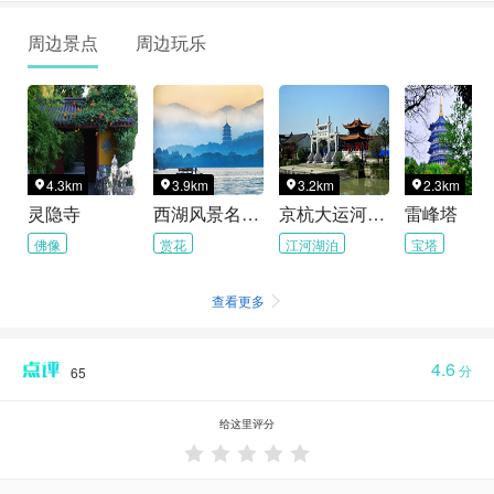
周边景点
周边玩乐
4.3km
3.9km
3.2km
2.3km




灵隐寺
西湖风景名胜区
京杭大运河杭州景区
雷峰塔
佛像
赏花
江河湖泊
宝塔
查看更多

4.6
分
65
给这里评分




