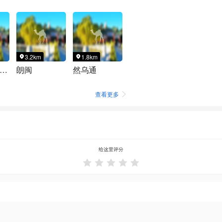
3.2km
1.8km


藏昌都市八宿县然乌湖免费露营地(趣汇友自驾游停车点)
朗闽
然乌通
查看更多

给这里评分




