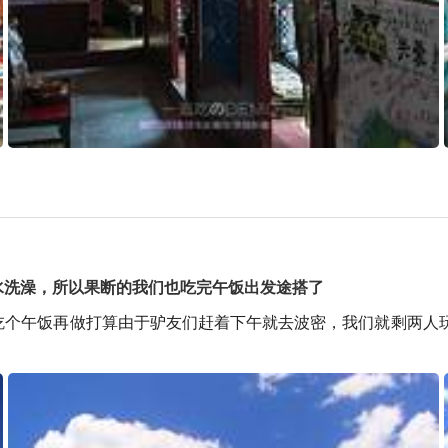
水洗澡，所以果断的我们也吃完午饭出发途搭了
吃个午饭再做打算由于驴友们赶着下午就去波密，我们就剩两人玩