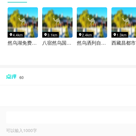
4.4km
3.1km
2.4km
1.3km




然乌湖免费观景台
八宿然乌国际自驾房车露营营地
然乌洒列自驾露营地
西
60
可以输入
1000
字