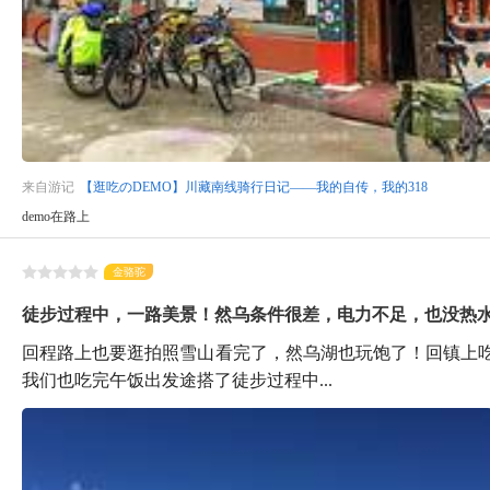
来自游记
【逛吃のDEMO】川藏南线骑行日记——我的自传，我的318
demo在路上
金骆驼
徒步过程中，一路美景！然乌条件很差，电力不足，也没热
回程路上也要逛拍照雪山看完了，然乌湖也玩饱了！回镇上
我们也吃完午饭出发途搭了徒步过程中...