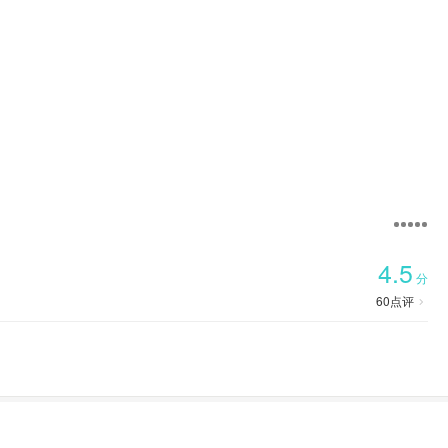

首页
4.5
分
60
点评
