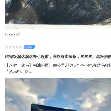
lizhengwei51
实用
吃完饭溜达溜达去小超市，竟然有卖辣条，买买买。老板娘
【八宿—然乌】柏油路面。90公里,限速1个半小时.在然乌
了然乌桥。傍...