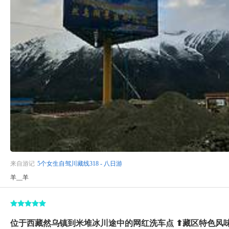
来自游记
5个女生自驾川藏线318 - 八日游
羊__羊
位于西藏然乌镇到米堆冰川途中的网红洗车点 ⬆藏区特色风