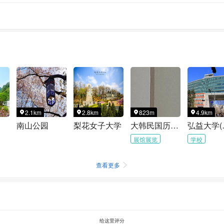
2.1km
2.8km
823m
4.9km




南山公园
梨花女子大学
大韩民国历史博物馆
弘益
展馆展览
学校
查看更多

给这里评分