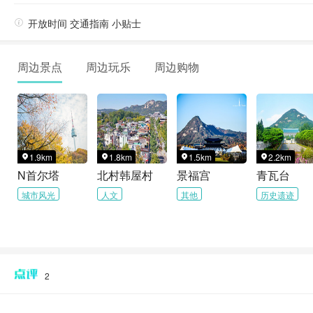

开放时间 交通指南 小贴士
周边景点
周边玩乐
周边购物
1.9km
1.8km
1.5km
2.2km




N首尔塔
北村韩屋村
景福宫
青瓦台
城市风光
人文
其他
历史遗迹
2