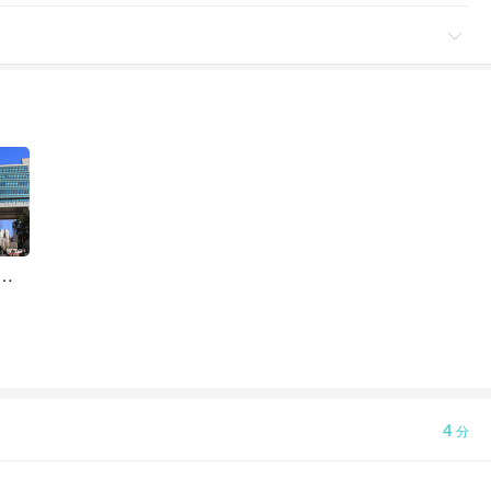

大学(首尔校区)
4
分