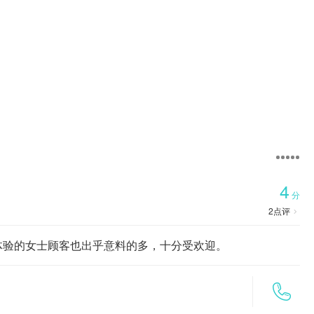

首页
4
分
2
点评

体验的女士顾客也出乎意料的多，十分受欢迎。
