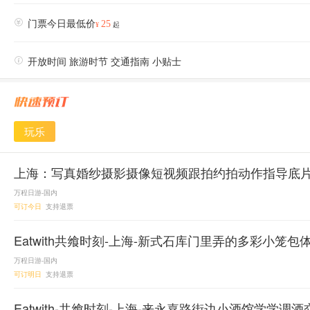

门票今日最低价
25
¥
起

开放时间 旅游时节 交通指南 小贴士
玩乐
上海：写真婚纱摄影摄像短视频跟拍约拍动作指导底
万程日游-国内
可订今日
支持退票
Eatwith共飨时刻-上海-新式石库门里弄的多彩小笼包
万程日游-国内
可订明日
支持退票
Eatwith-共飨时刻-上海-来永嘉路街边小酒馆学学调酒交