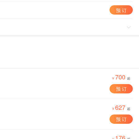
预 订

700
¥
起
预 订
627
¥
起
预 订
176
¥
起