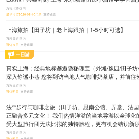
万程日游-国内
最早可订2026-08-10门票
支持退票
上海旅拍【田子坊｜老上海跟拍｜1-5小时可选】
万程日游-国内
可订今日
支持退票
真实上海：经典地标邂逅隐秘瑰宝（外滩/豫园/田子
深入静谧小巷 您将到访当地人气咖啡奶茶店，并前往
万程日游-国内
可订明日
支持退票
法**步行与咖啡之旅（田子坊、思南公馆、弄堂、法
正融合多元文化！ 我们热情洋溢的当地导游以全球化
受大型旅行团无法比拟的独特旅程，更有机会结识新
万程日游-国内
可订明日
支持退票