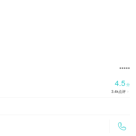

首页
4.5
分
3.4k
点评

