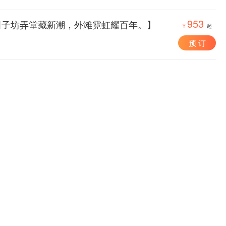
953
田子坊弄堂藏新潮，外滩霓虹耀百年。】
¥
起
预 订