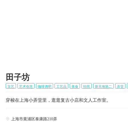

田子坊
文艺
艺术创意
咖啡酒吧
工艺品
美食
拍照
新天地第二
弄堂
穿梭在上海小弄堂里，逛逛复古小店和文人工作室。
上海市黄浦区泰康路210弄
