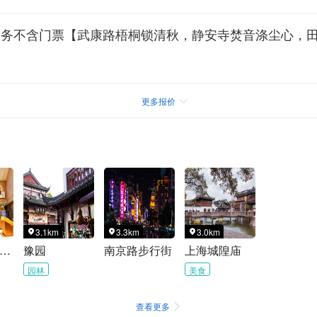
服务不含门票【武康路梧桐锁清秋，静安寺焚音涤尘心，
更多报价

3.1km
3.3km
3.0km



上海自然博物馆
豫园
南京路步行街
上海城隍庙
园林
美食
查看更多
