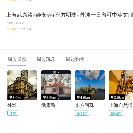
上海武康路+静安寺+东方明珠+外滩一日游可中英文
万程日游-国内
可订明日
支持退票
周边景点
周边玩乐
周边购物
3.6km
2.6km
4.6km
3.0km




外滩
武康路
东方明珠
江景
陈列馆
博物馆