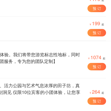
预 订
199
¥
起
预 订
式体验。我们将带您游览标志性地标，同时
1074
¥
起
包团服务，专为您的团队定制】
预 订
巷、活力公园与艺术气息浓厚的田子坊，真
264
洞见 仅限10位宾客的小团体验，让您享
¥
起
预 订