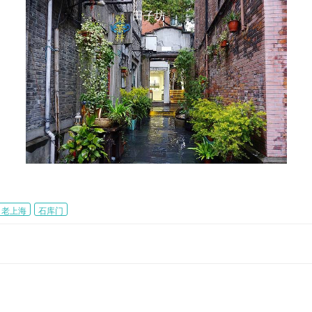
田子坊
老上海
石库门