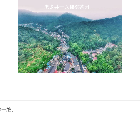
老龙井十八棵御茶园
称一绝。