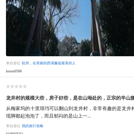
来自游记
杭州，在美丽的西湖邂逅最美的人
lemon0506
龙井村的规模大些，房子好些，是在山坳处的，正宗的半山
从梅家坞的十里琅珰可以翻山到龙井村，非常有趣的是龙井
现脚都起泡泡了，而且郁闷的是山上一...
来自游记
我的旅行攻略
SOPHIEYI