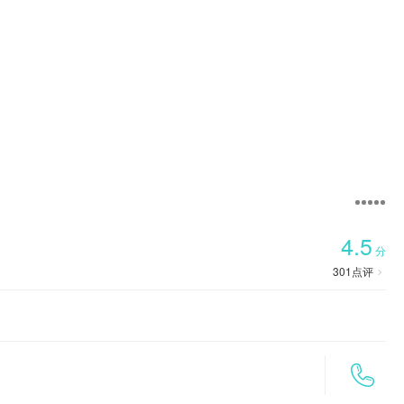

首页
4.5
分
301
点评

