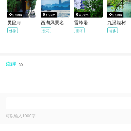
2.3km
1.9km
4.7km
2.2km




灵隐寺
西湖风景名胜区
雷峰塔
九溪烟树
佛像
赏花
宝塔
徒步
301
可以输入
1000
字