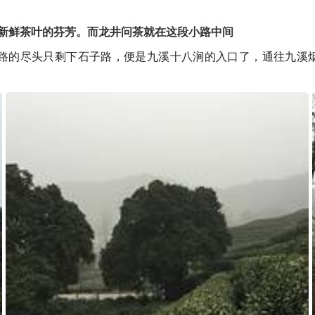
新鲜茶叶的芬芳。而龙井问茶就在这段小路中间
马路的尽头只剩下石子路，便是九溪十八涧的入口了，通往九溪