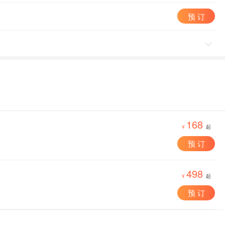
预 订

168
¥
起
预 订
498
¥
起
预 订