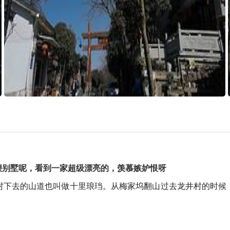
腰别墅呢，看到一家超级漂亮的，羡慕嫉妒恨呀
村下去的山道也叫做十里琅珰。从梅家坞翻山过去龙井村的时候