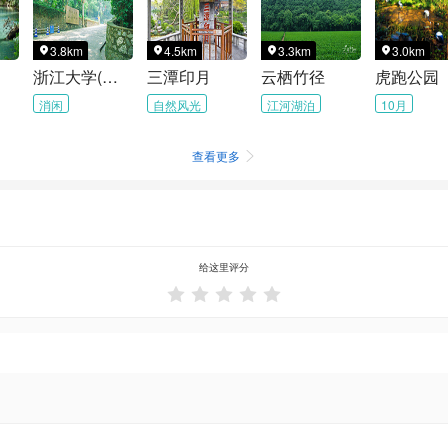
3.8km
4.5km
3.3km
3.0km




浙江大学(之江校区)
三潭印月
云栖竹径
虎跑公园
消闲
自然风光
江河湖泊
10月
查看更多

给这里评分




