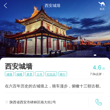


西安城墙
首页
西安城墙
4.6
分
7.5k
点评
城墙
城楼
夜景
士兵
纪念品
骑行

在六百年历史的古城墙上，骑车漫步，俯瞰十三朝古都。

陕西省西安市碑林区南大街2号
