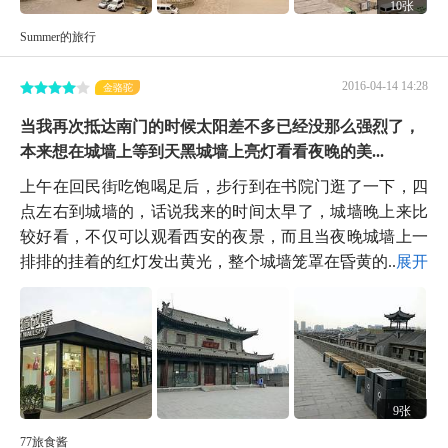
10张
Summer的旅行
2016-04-14 14:28
金骆驼
当我再次抵达南门的时候太阳差不多已经没那么强烈了，
本来想在城墙上等到天黑城墙上亮灯看看夜晚的美...
上午在回民街吃饱喝足后，步行到在书院门逛了一下，四
点左右到城墙的，话说我来的时间太早了，城墙晚上来比
较好看，不仅可以观看西安的夜景，而且当夜晚城墙上一
排排的挂着的红灯发出黄光，整个城墙笼罩在昏黄的...
展开
9张
77旅食酱