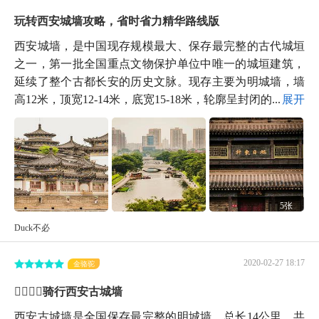
玩转西安城墙攻略，省时省力精华路线版
西安城墙，是中国现存规模最大、保存最完整的古代城垣
之一，第一批全国重点文物保护单位中唯一的城垣建筑，
延续了整个古都长安的历史文脉。现存主要为明城墙，墙
高12米，顶宽12-14米，底宽15-18米，轮廓呈封闭的...
展开
5张
Duck不必
2020-02-27 18:17
金骆驼
🚴‍♀️🚴‍♀️骑行西安古城墙
西安古城墙是全国保存最完整的明城墙，总长14公里，共