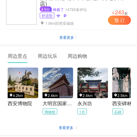
店)
4.9分
棒极了
14793条评论
243
￥
起
舒适型


预 订
1.0km距西安城墙

查看更多

周边景点
周边玩乐
周边购物
4.2km
2.4km
2.4km
2.5km




西安博物院
大明宫国家遗址公园
永兴坊
博物馆
1月
石碑
查看更多
