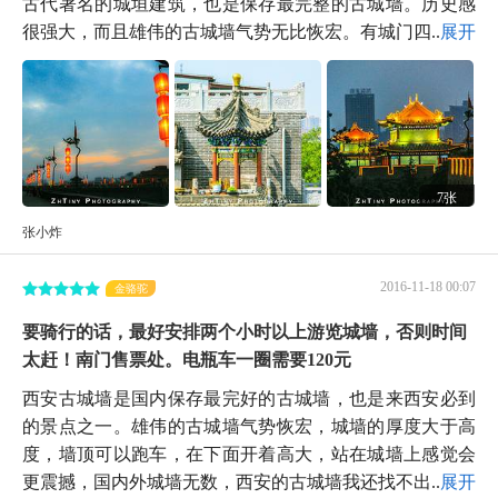
古代著名的城垣建筑，也是保存最完整的古城墙。历史感
很强大，而且雄伟的古城墙气势无比恢宏。有城门四...
展开
7张
张小炸
2016-11-18 00:07
金骆驼
要骑行的话，最好安排两个小时以上游览城墙，否则时间
太赶！南门售票处。电瓶车一圈需要120元
西安古城墙是国内保存最完好的古城墙，也是来西安必到
的景点之一。雄伟的古城墙气势恢宏，城墙的厚度大于高
度，墙顶可以跑车，在下面开着高大，站在城墙上感觉会
更震撼，国内外城墙无数，西安的古城墙我还找不出...
展开