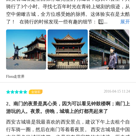
骑行了3个小时。寻找七百年时光在青砖上铭刻的痕迹，从
空中俯瞰古城，全方位感受她的脉搏。这体验实在是太酷
了！ 在骑行的时候发现一些有趣的细节： 1️⃣...
展开
9张
Flora走世界
2016-04-15 11:24
金骆驼
2、南门的夜景是真心美，因为可以看见钟鼓楼啊；南门上
游玩的人。夜景。傍晚，城墙上的灯都亮起来了
西安古城墙是我最喜欢的西安景点，建议下午上去租个自
行车骑一圈，然后在南门等着看夜景。 西安古城墙是中国