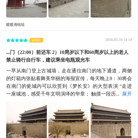
暖暖滴啦哒
2016-05-16 14:14
金骆驼
...门（22:00）前还车 2）10周岁以下和60周岁以上的老人
禁止骑行自行车，建议乘坐电瓶观光车
一早从南门登上古城墙，走在通往南门的地下通道，两侧
的灯箱内张贴着舞美华丽的海报宣传，每天晚上8：30将会
在南门的瓮城内可以欣赏到《梦长安》的大型表演 “走进
一座城池，感受千年文明演绎的华章； 触摸一段历...
展开