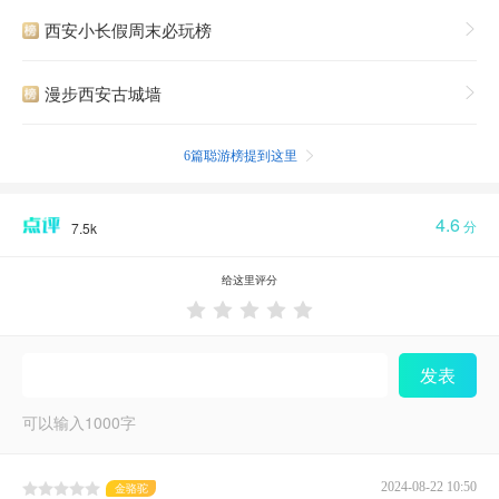
西安小长假周末必玩榜

漫步西安古城墙

6篇聪游榜提到这里

4.6
分
7.5k
给这里评分





发表
可以输入
1000
字
2024-08-22 10:50
金骆驼