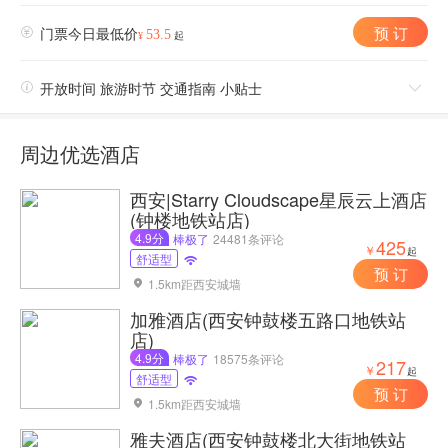
预 订

门票今日最低价
53.5
¥
起

开放时间 旅游时节 交通指南 小贴士

周边优选酒店
西安|Starry Cloudscape星辰云上酒店
(钟楼地铁站店)
4.9分
棒极了
24481条评论
425
￥
起
舒适型

预 订
1.5km距西安城墙

加雅酒店(西安钟鼓楼五路口地铁站
店)
4.9分
棒极了
18575条评论
217
￥
起
舒适型

预 订
1.5km距西安城墙

雅夫酒店(西安钟鼓楼北大街地铁站