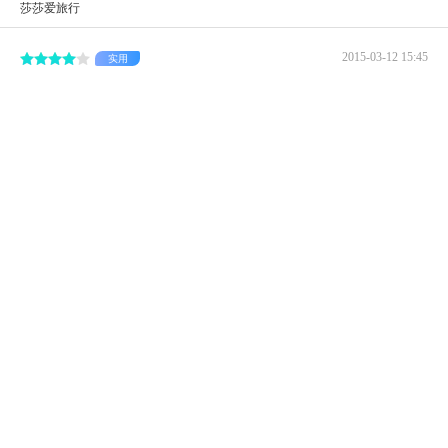
莎莎爱旅行
2015-03-12 15:45
实用
...一头小鹿，一直追到海边准备将其射杀，小鹿走投无路
时变化成一个美丽少女，从而成就了一段美好的姻缘
鹿回头公园”是海边的一座小山，可以观赏三亚市区全貌。
我乘坐了3路到“鹿回头村”，发现不对，又乘坐了当地的三
轮摩托车十几分钟才到公园门口。乘坐公交车到“鹿回头公
园”站，22,26和29路都到。进入鹿回头公园...
展开
7张
river2014大河