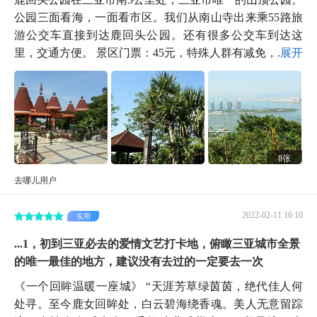
公园三面看海，一面看市区。我们从南山寺出来乘55路旅
游公交车直接到达鹿回头公园。还有很多公交车到达这
里，交通方便。 景区门票：45元，特殊人群有减免，...
展开
8张
去哪儿用户
2022-02-11 16:10
实用
...1，初到三亚必去的爱情文艺打卡地，俯瞰三亚城市全景
的唯一最佳的地方，建议没有去过的一定要去一次
《一个回眸温暖一座城》 “天涯芳草绿茵茵，绝代佳人何
处寻。至今鹿女回眸处，白云碧海绕香魂。美人无意留踪