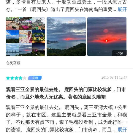
迹，多情自有后来人。千般功业成粪土，一段风流万古
存。”一首《鹿回头》道出了鹿回头在海南岛的重要...
展开
40张
心灵宫殿
2015-08-11 12:47
实用
观看三亚全景的最佳去处。 鹿回头的门票比较坑爹，门市
价45，而且外地老人无优惠。著名的鹿回头雕塑
观看三亚全景的最佳去处。 鹿回头，离三亚湾大概10公里
的样子，就在市区。这里主要就是看三亚市全景，和猴
子。不过那天有点下雨，猴子毛都没看到，成为此行唯一
的遗憾。 鹿回头的门票比较坑爹，门市价45，而且...
展开