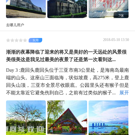
7张
去哪儿用户
2018-05-10 13:50
实用
渐渐的夜幕降临了迎来的将又是美好的一天远处的风景很
美很美这是我见过最美的夜景了还是第一次看到这...
Day 3 :鹿回头鹿回头位于三亚市南3公里处，是海南岛最南
端的山头。这座山三面临海，状似坡鹿，高275米，登上鹿
回头山顶，三亚市全景尽收眼底。公园里头还有猴子但是
不能太靠近它避免伤到自己，之前有过类似的猴子...
展开