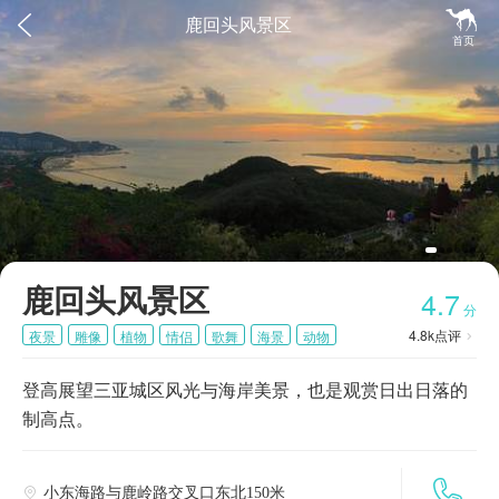


鹿回头风景区
首页
鹿回头风景区
4.7
分
4.8k
点评
夜景
雕像
植物
情侣
歌舞
海景
动物

登高展望三亚城区风光与海岸美景，也是观赏日出日落的
制高点。

小东海路与鹿岭路交叉口东北150米
