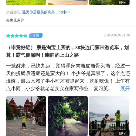
19张
来自游记
遇见你是最美的意外，北纬18
去哪儿用户
2016-09-26 21:36
实用
（毕竟好近） 票是淘宝上买的，38块连门票带游览车，划
算！霸气侧漏啊！幽静的上山之路
一觉醒来，已快九点，觉得浑身肉痛皮痛骨头痛，经过一
天的折腾后遗症还是蛮大的！ 小少爷是真累了，这个点还
没醒，最后又赖了半小时才被抓起来，洗刷吃饭！ 上午有
点小雨，小少爷就老老实实在家写作业，复习英...
展开
18张