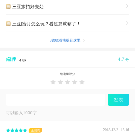
三亚旅拍好去处

三亚|蜜月怎么玩？看这篇就够了！

3篇聪游榜提到这里

4.7
分
4.8k
给这里评分





发表
可以输入
1000
字
2018-12-21 18:16
金骆驼