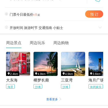
预 订

门票今日最低价
0
¥
起

开放时间 旅游时节 交通指南 小贴士

周边景点
周边玩乐
周边购物
2.4km
4.9km
4.9km
3.6km




大东海
椰梦长廊
三亚湾
海月广场
海景
沙滩
沙滩
休闲娱乐
查看更多
