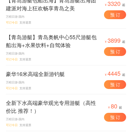
【青岛游艇包船出海】青岛游艇出海团
3320
¥
起
建派对海上狂欢畅享青岛之美
预 订
万程日游-国内
可订今日
支持退票
【青岛游艇】青岛奥帆中心55尺游艇包
3899
¥
起
船出海+水果饮料+自驾体验
预 订
万程日游-国内
可订今日
支持退票
4445
豪华16米高端全新游钓艇
¥
起
万程日游-国内
预 订
可订今日
支持退票
全新下水高端豪华观光专用游艇（高性
80
¥
起
价比 推荐！）
预 订
万程日游-国内
可订今日
支持退票