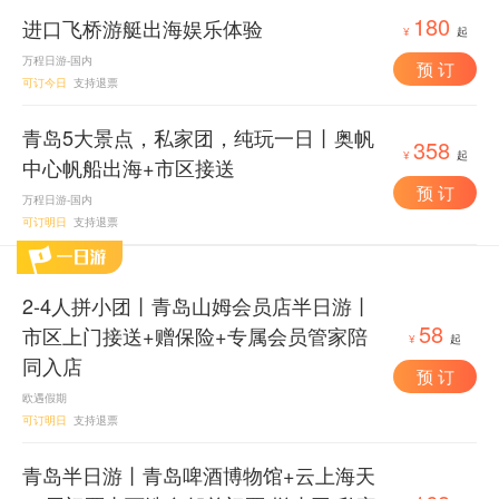
180
进口飞桥游艇出海娱乐体验
¥
起
万程日游-国内
预 订
可订今日
支持退票
青岛5大景点，私家团，纯玩一日丨奥帆
358
¥
起
中心帆船出海+市区接送
预 订
万程日游-国内
可订明日
支持退票
2-4人拼小团丨青岛山姆会员店半日游丨
58
市区上门接送+赠保险+专属会员管家陪
¥
起
同入店
预 订
欧遇假期
可订明日
支持退票
青岛半日游丨青岛啤酒博物馆+云上海天