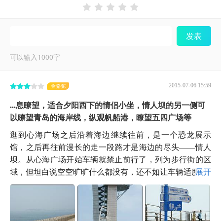





发表
可以输入
1000
字
2015-07-06 15:59
金骆驼
...息瞭望，适合夕阳西下的情侣小坐，情人坝的另一侧可
以瞭望青岛的海岸线，纵观帆船港，瞭望五四广场等
逛到心海广场之后沿着海边继续往前，是一个恐龙展示
馆，之后再往前漫长的走一段路才是海边的尽头——情人
坝。从心海广场开始车辆就禁止前行了，列为步行街的区
域，但坦白说空空旷旷什么都没有，还不如让车辆适度...
展开