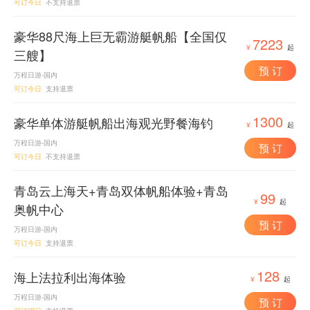
可订今日
不支持退票
豪华88尺海上巨无霸游艇帆船【全国仅
7223
¥
起
三艘】
预 订
万程日游-国内
可订今日
支持退票
1300
豪华单体游艇帆船出海观光野餐海钓
¥
起
万程日游-国内
预 订
可订今日
不支持退票
青岛云上海天+青岛双体帆船体验+青岛
99
¥
起
奥帆中心
预 订
万程日游-国内
可订今日
支持退票
128
海上法拉利出海体验
¥
起
万程日游-国内
预 订