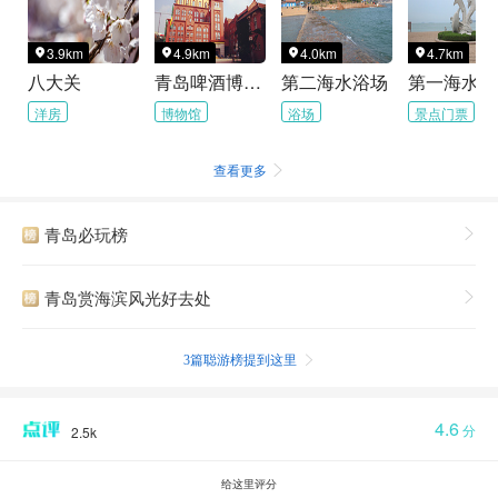
3.9km
4.9km
4.0km
4.7km




八大关
青岛啤酒博物馆
第二海水浴场
第一海水浴
洋房
博物馆
浴场
景点门票
查看更多

青岛必玩榜

青岛赏海滨风光好去处

3篇聪游榜提到这里

4.6
分
2.5k
给这里评分