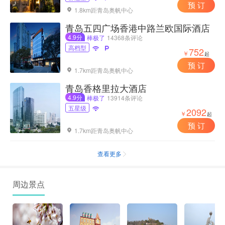
预 订
1.8km距青岛奥帆中心

青岛五四广场香港中路兰欧国际酒店
4.9分
棒极了
14368条评论
高档型


752
￥
起
预 订
1.7km距青岛奥帆中心

青岛香格里拉大酒店
4.9分
棒极了
13914条评论
五星级

2092
￥
起
预 订
1.7km距青岛奥帆中心

查看更多

周边景点