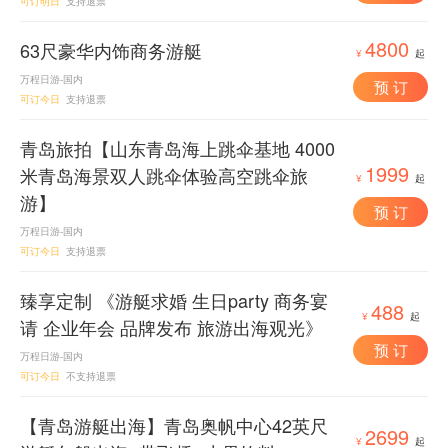
可订明日
支持退票
4800
63尺豪华内饰商务游艇
¥
起
万程日游-国内
预 订
可订今日
支持退票
青岛旅拍【山东青岛海上跳伞基地 4000
1999
米青岛海景双人跳伞体验高空跳伞旅
¥
起
游】
预 订
万程日游-国内
可订今日
支持退票
臻享定制 《游艇求婚 生日party 商务宴
488
¥
起
请 企业年会 品牌发布 旅游出海观光》
预 订
万程日游-国内
可订今日
不支持退票
【青岛游艇出海】青岛奥帆中心42英尺
2699
¥
起