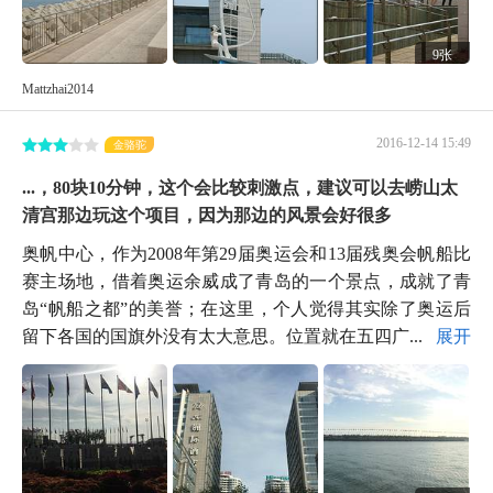
9张
Mattzhai2014
2016-12-14 15:49
金骆驼
...，80块10分钟，这个会比较刺激点，建议可以去崂山太
清宫那边玩这个项目，因为那边的风景会好很多
奥帆中心，作为2008年第29届奥运会和13届残奥会帆船比
赛主场地，借着奥运余威成了青岛的一个景点，成就了青
岛“帆船之都”的美誉；在这里，个人觉得其实除了奥运后
留下各国的国旗外没有太大意思。位置就在五四广...
展开