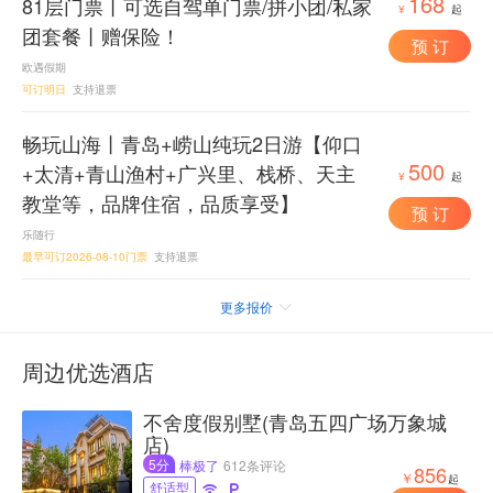
168
81层门票丨可选自驾单门票/拼小团/私家
¥
起
团套餐丨赠保险！
预 订
欧遇假期
可订明日
支持退票
畅玩山海丨青岛+崂山纯玩2日游【仰口
500
+太清+青山渔村+广兴里、栈桥、天主
¥
起
教堂等，品牌住宿，品质享受】
预 订
乐随行
最早可订2026-08-10门票
支持退票
更多报价

周边优选酒店
不舍度假别墅(青岛五四广场万象城
店)
5分
棒极了
612条评论
856
￥
起
舒适型

