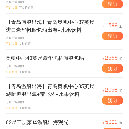
万程日游-国内
预 订
可订今日
不支持退票
【青岛游艇出海】青岛奥帆中心37英尺
1589
¥
起
进口豪华帆船包船出海+水果饮料
预 订
万程日游-国内
可订今日
支持退票
2556
奥帆中心40英尺豪华飞桥游艇包船
¥
起
万程日游-国内
预 订
可订明日
支持退票
【青岛游艇出海】青岛奥帆中心35英尺
2098
¥
起
游艇包船出海+带飞桥+水果饮料
预 订
万程日游-国内
可订今日
支持退票
5000
62尺三层豪华游艇出海观光
¥
起