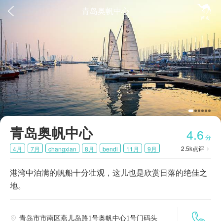


青岛奥帆中心
首页
青岛奥帆中心
4.6
分
2.5k
点评
4月
7月
changxian
8月
bendi
11月
9月

10月
zhoubian
5月
6月
秋游
景点门票
港湾中泊满的帆船十分壮观，这儿也是欣赏日落的绝佳之
城市好玩
周末玩乐
本地玩乐
周边度假
休闲玩乐
地。
游船
帆船

青岛市市南区燕儿岛路1号奥帆中心1号门码头
