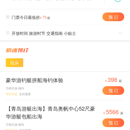
预 订

门票今日最低价
79
¥
起

开放时间 旅游时节 交通指南 小贴士

玩乐
398
豪华游钓艇拼船海钓体验
¥
起
万程日游-国内
预 订
可订今日
支持退票
【青岛游艇出海】青岛奥帆中心52尺豪
5566
¥
起
华游艇包船出海
预 订
万程日游-国内