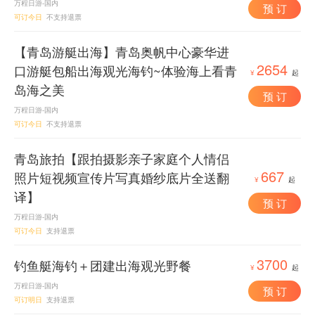
万程日游-国内
预 订
可订今日
不支持退票
【青岛游艇出海】青岛奥帆中心豪华进
2654
口游艇包船出海观光海钓~体验海上看青
¥
起
岛海之美
预 订
万程日游-国内
可订今日
不支持退票
青岛旅拍【跟拍摄影亲子家庭个人情侣
667
照片短视频宣传片写真婚纱底片全送翻
¥
起
译】
预 订
万程日游-国内
可订今日
支持退票
3700
钓鱼艇海钓＋团建出海观光野餐
¥
起
万程日游-国内
预 订
可订明日
支持退票