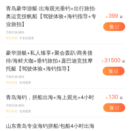
青岛豪华游艇·出海观光垂钓+出行旅拍·
399
奥运竞技帆船【驾驶体验+海钓指导+专
¥
起
业旅拍】
预 订
万程日游-国内
可订今日
不支持退票
豪华游艇+私人臻享+聚会轰趴/商务接
31500
待/海鲜大咖+垂钓旅拍+庞巴迪竞技摩
¥
起
托艇【驾驶体验+海钓指导】
预 订
万程日游-国内
可订今日
支持退票
130
青岛海钓，拼船出海+海上观光+4小时
¥
起
万程日游-国内
预 订
可订今日
支持退票
山东青岛专业海钓拼船/包船4小时出海