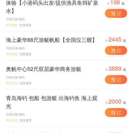
198
体验【小港码头出发/提供渔具鱼饵矿泉
¥
起
水】
预 订
万程日游-国内
可订明日
支持退票
2445
海上豪华88尺游艇帆船【全国仅三艘】
¥
起
万程日游-国内
预 订
可订今日
支持退票
3889
奥帆中心52尺双层豪华商务游艇
¥
起
万程日游-国内
预 订
可订今日
支持退票
青岛海钓 包船 包游艇 出海钓鱼 海上观
2000
¥
起
光
预 订
万程日游-国内
可订今日
支持退票