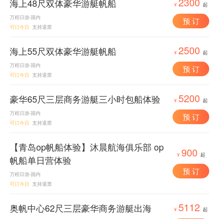
2300
海上48尺双体豪华游艇帆船
¥
起
万程日游-国内
预 订
可订今日
支持退票
2500
海上55尺双体豪华游艇帆船
¥
起
万程日游-国内
预 订
可订今日
支持退票
5200
豪华65尺三层商务游艇三小时包船体验
¥
起
万程日游-国内
预 订
可订今日
支持退票
【青岛op帆船体验】沐晨航海俱乐部 op
900
¥
起
帆船单日营体验
预 订
万程日游-国内
可订今日
支持退票
5112
奥帆中心62尺三层豪华商务游艇出海
¥
起