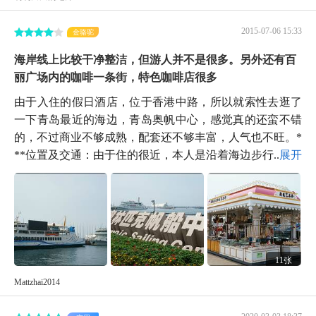
2015-07-06 15:33
金骆驼
海岸线上比较干净整洁，但游人并不是很多。另外还有百
丽广场内的咖啡一条街，特色咖啡店很多
由于入住的假日酒店，位于香港中路，所以就索性去逛了
一下青岛最近的海边，青岛奥帆中心，感觉真的还蛮不错
的，不过商业不够成熟，配套还不够丰富，人气也不旺。*
**位置及交通：由于住的很近，本人是沿着海边步行...
展开
11张
Mattzhai2014
2020-03-03 18:37