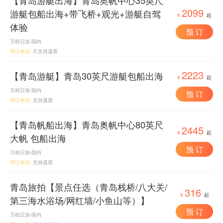
【青岛游艇出海】青岛奥帆中心35英尺
2099
游艇包船出海+带飞桥+观光+游艇自驾
¥
起
体验
预 订
万程日游-国内
可订今日
不支持退票
2223
【青岛游艇】青岛30英尺游艇包船出海
¥
起
万程日游-国内
预 订
可订今日
支持退票
【青岛帆船出海】青岛奥帆中心80英尺
2445
¥
起
大帆 包船出海
预 订
万程日游-国内
可订今日
支持退票
青岛旅拍【景点任选（青岛栈桥/八大关/
316
¥
起
第三海水浴场/网红墙/小鱼山等）】
预 订
万程日游-国内