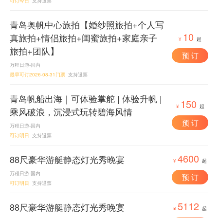
可订今日
支持退票
青岛奥帆中心旅拍【婚纱照旅拍+个人写
10
真旅拍+情侣旅拍+闺蜜旅拍+家庭亲子
¥
起
旅拍+团队】
预 订
万程日游-国内
最早可订2026-08-31门票
支持退票
青岛帆船出海｜可体验掌舵 | 体验升帆 |
150
¥
起
乘风破浪，沉浸式玩转碧海风情
预 订
万程日游-国内
可订明日
支持退票
4600
88尺豪华游艇静态灯光秀晚宴
¥
起
万程日游-国内
预 订
可订明日
支持退票
5112
88尺豪华游艇静态灯光秀晚宴
¥
起