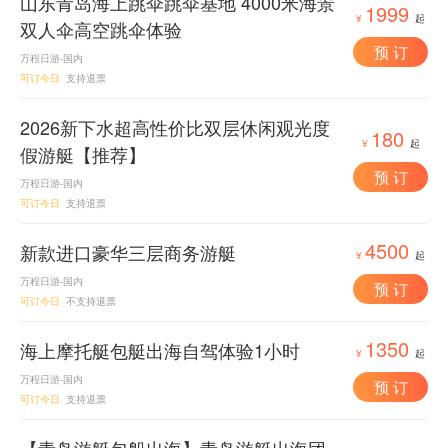
山东青岛海上跳伞跳伞基地 4000米海景
1999
¥
起
双人伞高空跳伞体验
预 订
万程日游-国内
可订今日
支持退票
2026新下水超高性价比双层休闲观光度
180
¥
起
假游艇【推荐】
预 订
万程日游-国内
可订今日
支持退票
4500
新款进口豪华三层商务游艇
¥
起
万程日游-国内
预 订
可订今日
不支持退票
1350
海上摩托艇包艇出海自驾体验1小时
¥
起
万程日游-国内
预 订
可订今日
支持退票