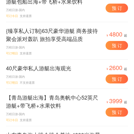
游艇包船出海+带飞桥+水果饮料
预 订
万程日游-国内
可订今日
支持退票
{臻享私人订制}63尺豪华游艇 商务接待
4800
¥
起
聚会派对轰趴 旅拍享受高端品质
预 订
万程日游-国内
可订明日
支持退票
2600
40尺豪华私人游艇出海观光
¥
起
万程日游-国内
预 订
可订明日
不支持退票
【青岛游艇出海】青岛奥帆中心52英尺
3999
¥
起
游艇+带飞桥+水果饮料
预 订
万程日游-国内
可订今日
支持退票