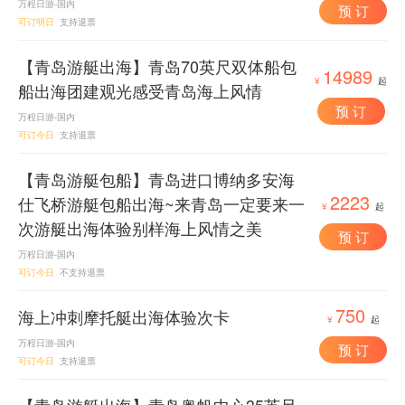
万程日游-国内
预 订
可订明日
支持退票
【青岛游艇出海】青岛70英尺双体船包
14989
¥
起
船出海团建观光感受青岛海上风情
预 订
万程日游-国内
可订今日
支持退票
【青岛游艇包船】青岛进口博纳多安海
2223
仕飞桥游艇包船出海~来青岛一定要来一
¥
起
次游艇出海体验别样海上风情之美
预 订
万程日游-国内
可订今日
不支持退票
750
海上冲刺摩托艇出海体验次卡
¥
起
万程日游-国内
预 订
可订今日
支持退票