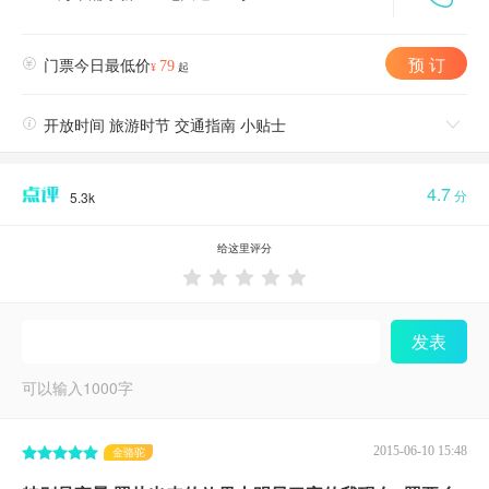
预 订

门票今日最低价
79
¥
起

开放时间 旅游时节 交通指南 小贴士

4.7
分
5.3k
给这里评分





发表
可以输入
1000
字
2015-06-10 15:48
金骆驼