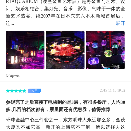
RTAQUARIUM（凌空金鱼艺术展）是将金鱼与艺术、设
计、娱乐相结合，集灯光、音乐、影像、气味于一体的全
新艺术盛宴。继2007年在日本东京六本木新城首展后，
连...
展开
9张
Nikijiaxin
2015-11-13 19:02
实用
参观完了之后直接下电梯到的是3层，有很多餐厅，人均30
多-几百的档次都有，票里面还有优惠券，值得推荐
环球金融中心三件套之一，东方明珠人永远那么多，金茂
大厦又不如它高，新开的上海塔不了解，所以选择去这