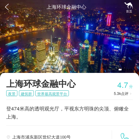


上海环球金融中心
首页
上海环球金融中心
4.7
分
5.3k
点评
夜景
建筑群
世界最高观景平台

登474米高的透明观光厅，平视东方明珠的尖顶、俯瞰全
上海。

上海市浦东新区世纪大道100号
