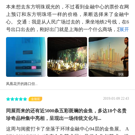
本来想去东方明珠观光的，不过看到金融中心的票价在网
上预订和东方明珠塔一样的价格，果断选择来了金融中
心。 交通：我是从人民广场过去的，乘坐地铁2号线，在6
号出口出去的，刚好出门就是上海的一个什么商场，忘...
展开
9张
凤凰花开的路口但...
2019-01-09 22:43
金骆驼
同展而来的还有近5000条五彩斑斓的金鱼，多达18个名贵
珍奇品种集中亮相，呈现出一场传统文化与...
这周与闺蜜打卡了坐落于环球金融中心94层的金鱼展。 A