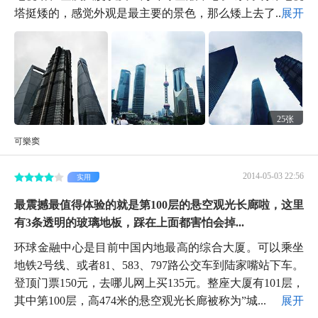
塔挺矮的，感觉外观是最主要的景色，那么矮上去了...
展开
25张
可樂窦
2014-05-03 22:56
实用
最震撼最值得体验的就是第100层的悬空观光长廊啦，这里
有3条透明的玻璃地板，踩在上面都害怕会掉...
环球金融中心是目前中国内地最高的综合大厦。可以乘坐
地铁2号线、或者81、583、797路公交车到陆家嘴站下车。
登顶门票150元，去哪儿网上买135元。整座大厦有101层，
其中第100层，高474米的悬空观光长廊被称为”城...
展开