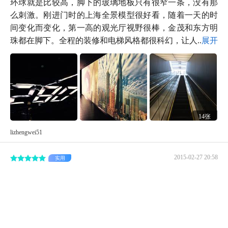
环球就是比较高，脚下的玻璃地板只有很窄一条，没有那
么刺激。刚进门时的上海全景模型很好看，随着一天的时
间变化而变化，第一高的观光厅视野很棒，金茂和东方明
珠都在脚下。全程的装修和电梯风格都很科幻，让人...
展开
14张
lizhengwei51
2015-02-27 20:58
实用
工作人员非常的热情和客气，全程的门票是180元，比较
贵，建议在网上去哪儿网购买票，会便宜很多
上海环球金融观光厅乘坐地铁到陆家嘴出站口步行就可到
达，旁边还有目前上海最高的楼，上海中心。观光厅是需