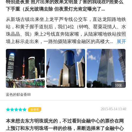
特别是夜景 照片出来的效果太明显了害的我现在P照要么
下手重（反光玻璃去除 但夜景灯光肯定曝光了...
从新场古镇出来坐上龙平芦专线公交车，直达龙阳路地铁
站，和黄子握手道别后，我们4位（钟鸣、罂粟花情人、水
珠晶晶、我）乘上2号线直奔陆家嘴，从陆家嘴地铁站按照
墙上标示走出来，一路拍摄陆家嘴金融区的高楼大...
展开
10张
蓝色的郁金香88
2015-05-14 13:40
金骆驼
本来想去东方明珠观光的，不过看到金融中心的票价在网
上预订和东方明珠塔一样的价格，果断选择来了金融中心