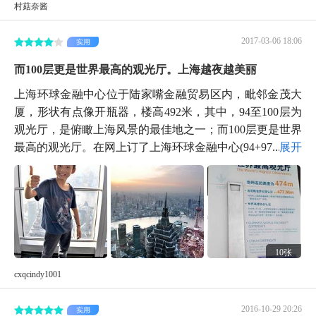
村菇奈酱
2017-03-06 18:06
实用
而100层更是世界最高的观光厅。上海越夜越美丽
上海环球金融中心位于陆家嘴金融贸易区内，毗邻金茂大
厦，形状有点像开瓶器，楼高492米，其中，94至100层为
观光厅，是俯瞰上海风景的最佳地之一；而100层更是世界
最高的观光厅。在网上订了上海环球金融中心(94+97...
展开
10张
cxqcindy1001
2016-10-29 20:26
实用