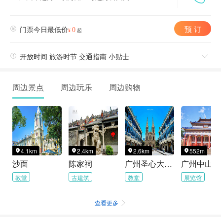
预 订

门票今日最低价
0
¥
起

开放时间 旅游时节 交通指南 小贴士

周边景点
周边玩乐
周边购物
4.1km
2.4km
2.6km
552m




沙面
陈家祠
广州圣心大教堂
教堂
古建筑
教堂
展览馆
查看更多
