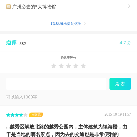
广州必去的5大博物馆

1篇聪游榜提到这里

4.7
分
382
给这里评分





发表
可以输入
1000
字
2015-10-19 11:57
金骆驼
...越秀区解放北路的越秀公园内，主体建筑为镇海楼，由
于是当地的著名景点，因为去的交通也是非常便利的