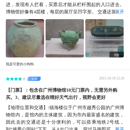
进，发现有人拦着，买票后才能从栏杆围起的入口进去。
博物馆好像有4层楼，每层的展厅呈凹字形。 交通还算...
展开
9张
我是可爱的小狗狗
2015-10-19 12:26
实用
【门票】：包含在广州博物馆10元门票内，无需另外购
买。3、建议尽量选在晴好天气出行，视野会更好
【地理位置和交通】:镇海楼位于广州市越秀公园的广州博
物馆内，是馆内的主体建筑，因为市内最富盛名的建筑，
因此去的交通还是十分便利的，可以搭乘地铁2号线，
到“越秀公园站”下车，从A出口出来，穿过马路即可。...
展开