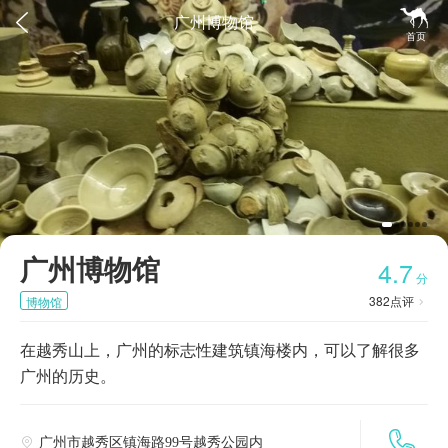


广州博物馆
首页
广州博物馆
4.7
分
382
点评
博物馆

在越秀山上，广州的标志性建筑镇海楼内，可以了解很多
广州的历史。

广州市越秀区镇海路99号越秀公园内
