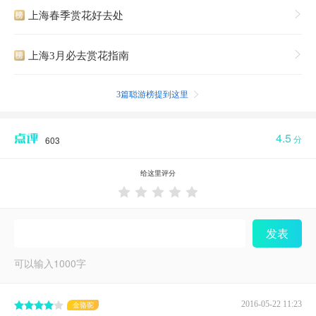
上海春季赏花好去处

上海3月必去赏花指南

3篇聪游榜提到这里

4.5
分
603
给这里评分





发表
可以输入
1000
字
2016-05-22 11:23
金骆驼