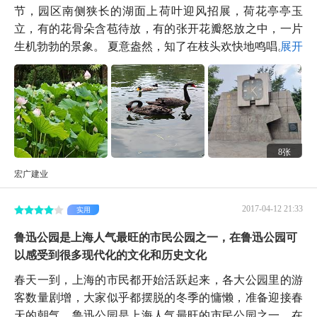
节，园区南侧狭长的湖面上荷叶迎风招展，荷花亭亭玉
立，有的花骨朵含苞待放，有的张开花瓣怒放之中，一片
生机勃勃的景象。 夏意盎然，知了在枝头欢快地鸣唱。...
展开
8张
宏广建业
2017-04-12 21:33
实用
鲁迅公园是上海人气最旺的市民公园之一，在鲁迅公园可
以感受到很多现代化的文化和历史文化
春天一到，上海的市民都开始活跃起来，各大公园里的游
客数量剧增，大家似乎都摆脱的冬季的慵懒，准备迎接春
天的朝气。鲁迅公园是上海人气最旺的市民公园之一，在