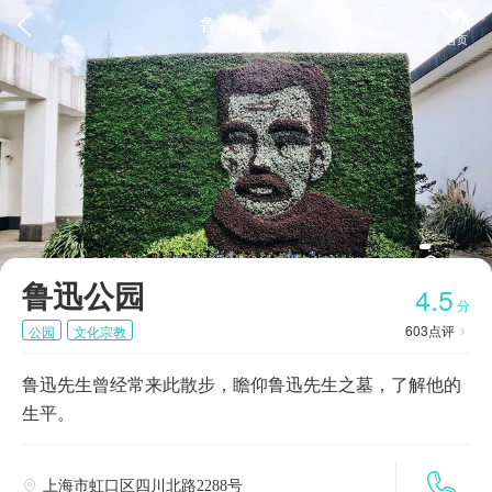


鲁迅公园
首页
鲁迅公园
4.5
分
603
点评
公园
文化宗教

鲁迅先生曾经常来此散步，瞻仰鲁迅先生之墓，了解他的
生平。

上海市虹口区四川北路2288号
