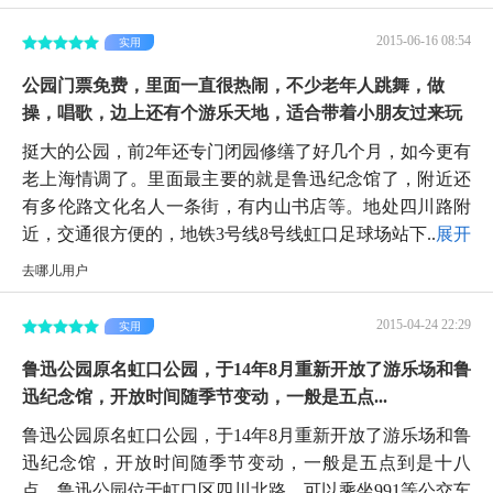
2015-06-16 08:54
实用
公园门票免费，里面一直很热闹，不少老年人跳舞，做
操，唱歌，边上还有个游乐天地，适合带着小朋友过来玩
挺大的公园，前2年还专门闭园修缮了好几个月，如今更有
老上海情调了。里面最主要的就是鲁迅纪念馆了，附近还
有多伦路文化名人一条街，有内山书店等。地处四川路附
近，交通很方便的，地铁3号线8号线虹口足球场站下...
展开
去哪儿用户
2015-04-24 22:29
实用
鲁迅公园原名虹口公园，于14年8月重新开放了游乐场和鲁
迅纪念馆，开放时间随季节变动，一般是五点...
鲁迅公园原名虹口公园，于14年8月重新开放了游乐场和鲁
迅纪念馆，开放时间随季节变动，一般是五点到是十八
点。鲁迅公园位于虹口区四川北路，可以乘坐991等公交车