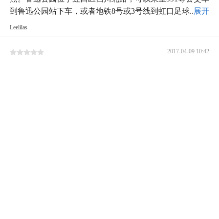
到鲁迅公园站下车，或者地铁8号或3号线到虹口足球...
展开
Leelilas
2017-04-09 10:42
公园里有人跳舞有人唱歌有人说书，很热闹 这里是个不错
的休闲地，心里看了舒服。-氛围 -环境
-环境 我来的时候是四月初，樱花盛开，风吹过，一阵阵
樱花雨，很多人围观拍照。 绿化带和大大小小的假山 有一
个纪念馆，陈列很多鲁迅生前的书籍，和对他一生的介绍
-氛围 公园里有人跳舞有人唱歌有人说书，很热闹...
展开
9张