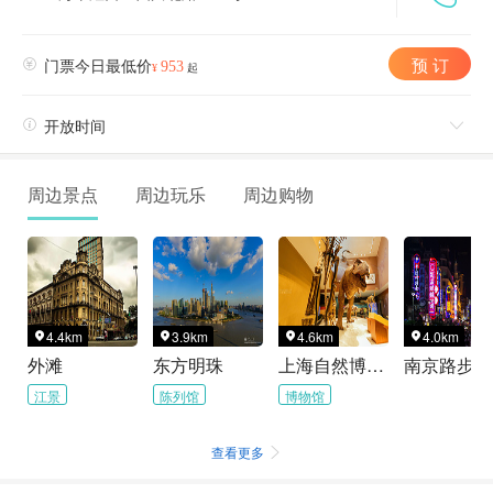
预 订

门票今日最低价
953
¥
起

开放时间

周边景点
周边玩乐
周边购物
4.4km
3.9km
4.6km
4.0km




外滩
东方明珠
上海自然博物馆
南京路步行
江景
陈列馆
博物馆
查看更多
