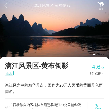


漓江风景区-黄布倒影
首页
漓江风景区-黄布倒影
4.6
分
251
点评
山水

漓江风光中的精华景点，因作为20元人民币的背面景色而
闻名。
广西壮族自治区桂林市阳朔县漓江83公里精华段

