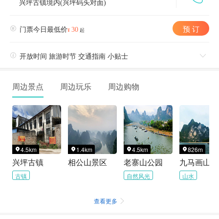
兴坪古镇境内(兴坪码头对面)
预 订

门票今日最低价
30
¥
起

开放时间 旅游时节 交通指南 小贴士

周边景点
周边玩乐
周边购物
4.5km
1.4km
4.5km
826m




兴坪古镇
相公山景区
老寨山公园
九马画山
古镇
自然风光
山水
查看更多
