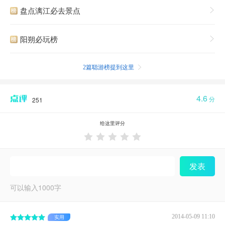
盘点漓江必去景点

阳朔必玩榜

2篇聪游榜提到这里

4.6
分
251
给这里评分





发表
可以输入
1000
字
2014-05-09 11:10
实用