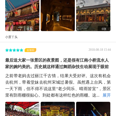
6张
小景丫头
2018-08-18 15:44
金骆驼
最后送大家一张景区的夜景图，还是很有江南小桥流水人
家的婉约美的。历史就这样通过舞蹈杂技生动展现于眼前
之前带老妈去过丽江千古情，结果大受好评。这次有机会
去杭州，带着堂妹去杭州宋城过暑假。虽然遇上台风，第
一天下雨，但不得不说这里“老少同乐、晴雨皆宜”，景区
里有防雨棚很贴心。到处都有这样红色的雨棚。这...
展开