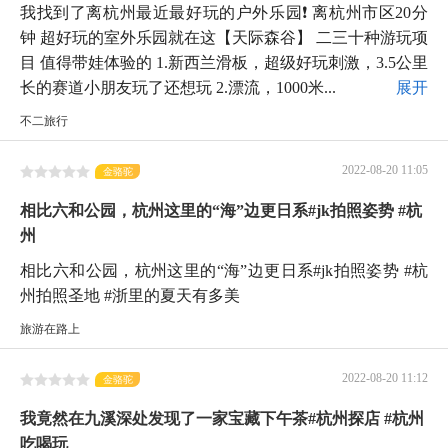
我找到了离杭州最近最好玩的户外乐园❗️ 离杭州市区20分
钟 超好玩的室外乐园就在这【天际森谷】 二三十种游玩项
目 值得带娃体验的 1.新西兰滑板，超级好玩刺激，3.5公里
长的赛道小朋友玩了还想玩 2.漂流，1000米...
展开
不二旅行
2022-08-20 11:05
金骆驼
相比六和公园，杭州这里的“海”边更日系#jk拍照姿势 #杭
州
相比六和公园，杭州这里的“海”边更日系#jk拍照姿势 #杭
州拍照圣地 #浙里的夏天有多美
旅游在路上
2022-08-20 11:12
金骆驼
我竟然在九溪深处发现了一家宝藏下午茶#杭州探店 #杭州
吃喝玩