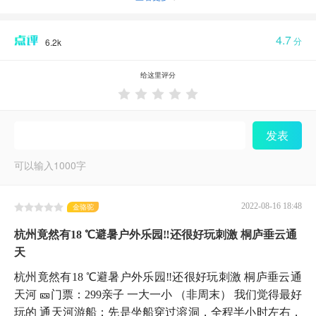
4.7
分
6.2k
给这里评分





发表
可以输入
1000
字
2022-08-16 18:48
金骆驼
杭州竟然有18 ℃避暑户外乐园‼️还很好玩刺激 桐庐垂云通
天
杭州竟然有18 ℃避暑户外乐园‼️还很好玩刺激 桐庐垂云通
天河 🎫门票：299亲子 一大一小 （非周末） 我们觉得最好
玩的 通天河游船：先是坐船穿过溶洞，全程半小时左右，