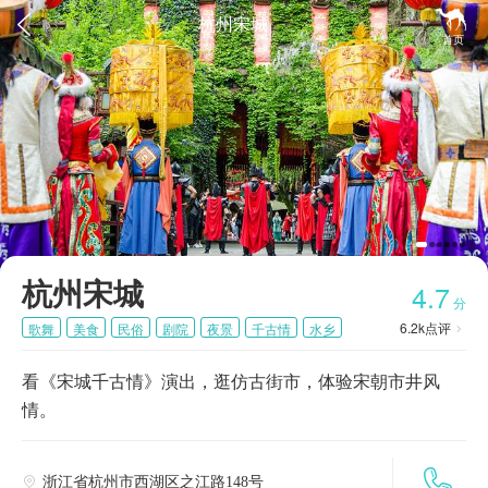


杭州宋城
首页
杭州宋城
4.7
分
6.2k
点评
歌舞
美食
民俗
剧院
夜景
千古情
水乡

古建筑
中国最大的宋文化主题公园
表演
看《宋城千古情》演出，逛仿古街市，体验宋朝市井风
情。

浙江省杭州市西湖区之江路148号
