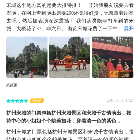
宋城这个地方真的是要大推特推！ 一开始我朋友说要去看
表演，在网上查到演出票要290还觉得好贵，无奈跟着朋友
去吧，然后被表演深深震撼！ 我们从灵隐寺打车到的宋
城，大概花了37，非六日。 游览宋城花费了一下午...
展开
20张
婲婲絮
2018-05-05 17:27
金骆驼
杭州宋城的门票包括杭州宋城景区和宋城千古情演出，接
待中心的小姐姐个个貌美如花，穿着清一色的紫色...
杭州宋城的门票包括杭州宋城景区和宋城千古情演出，接
待中心的小姐姐个个貌美如花，穿着清一色的紫色纱裙，