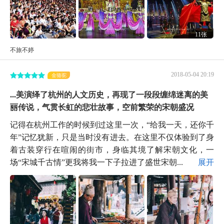
11张
不旅不婷
2018-05-04 20:19
金骆驼
...美演绎了杭州的人文历史，再现了一段段缠绵迷离的美
丽传说，气贯长虹的悲壮故事，空前繁荣的宋朝盛况
记得在杭州工作的时候到过这里一次，“给我一天，还你千
年”记忆犹新，只是当时没有进去。在这里不仅体验到了身
着古装穿行在喧闹的街市，身临其境了解宋朝文化，一
场“宋城千古情”更我将我一下子拉进了盛世宋朝...
展开