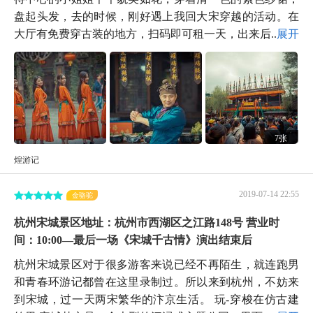
盘起头发，去的时候，刚好遇上我回大宋穿越的活动。在
大厅有免费穿古装的地方，扫码即可租一天，出来后...
展开
7张
煌游记
2019-07-14 22:55
金骆驼
杭州宋城景区地址：杭州市西湖区之江路148号 营业时
间：10:00—最后一场《宋城千古情》演出结束后
杭州宋城景区对于很多游客来说已经不再陌生，就连跑男
和青春环游记都曾在这里录制过。所以来到杭州，不妨来
到宋城，过一天两宋繁华的汴京生活。 玩-穿梭在仿古建