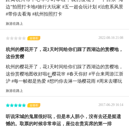
边”拍照打卡地#旅行大玩家 #五一超会玩计划 #治愈系风景
#带你去看海 #杭州拍照打卡
旅游在路上
2022-08-16 21:08
金骆驼
杭州的樱花开了，花1天时间给你们踩了西湖边的赏樱地，
这份赏樱
杭州的樱花开了，花1天时间给你们踩了西湖边的赏樱地，
这份赏樱地图收好啦#࿆樱花🌸 #春天你好 #平台来周游江浙
沪 #每一帧都是热爱 #想约你去淋一场樱花雨 #周末去哪玩
旅游在路上
2017-06-29 16:14
金骆驼
听说宋城的鬼屋很好玩，但是本人胆小，没有去还是挺遗
憾的。取票的时候非常幸运，座位在贵宾席的第一排