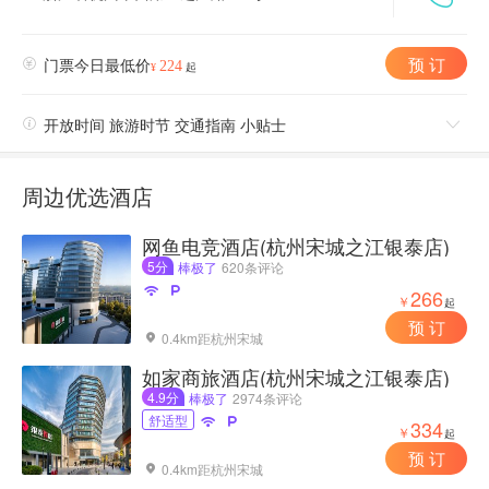
预 订

门票今日最低价
224
¥
起

开放时间 旅游时节 交通指南 小贴士

周边优选酒店
网鱼电竞酒店(杭州宋城之江银泰店)
5分
棒极了
620条评论


266
￥
起
预 订
0.4km距杭州宋城

如家商旅酒店(杭州宋城之江银泰店)
4.9分
棒极了
2974条评论
舒适型


334
￥
起
预 订
0.4km距杭州宋城
