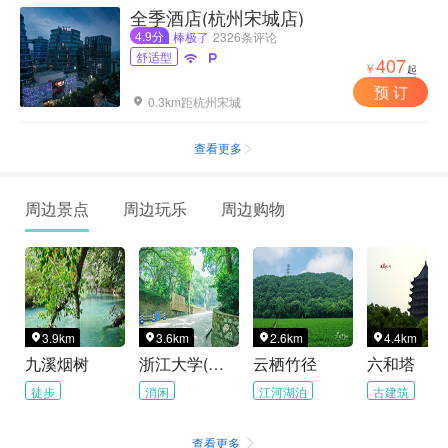
全季酒店(杭州宋城店)
4.9分
棒极了
2326条评论
舒适型


407
￥
起
预 订
0.3km距杭州宋城

查看更多

周边景点
周边玩乐
周边购物
3.9km
3.6km
2.6km
4.4km




九溪烟树
浙江大学(之江校区)
云栖竹径
六和塔
徒步
消闲
江河湖泊
古建筑
查看更多
