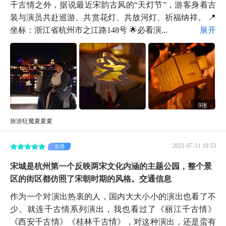
千古情之外，据说最近宋韵古风的“天灯节”，游客身着古
装与演员共赴巡游、共赏花灯、共放河灯、祈福纳祥。 📍
坐标：浙江省杭州市之江路148号 🌟必看演...
展开
9张
旅游狂魔夏夏夏
2021-07-11 19:53
实用
宋城是杭州第一个反映两宋文化内涵的主题公园，整个景
区的街区都仿照了宋朝时期的风格。交通信息
作为一个对演出热衷的人，国内大大小小的演出也看了不
少。就连千古情系列演出，我也看过了《丽江千古情》
《西安千古情》《桂林千古情》，对这种演出，还是蛮有