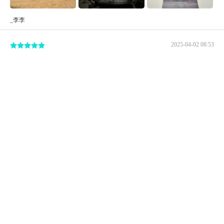
_李李
2025-04-02 08:53
辽博，国家文旅推荐的八大省级博物院之一，195文物目
录，辽博就站了八件。
8张
旅行者
2020-08-08 09:37
谢谢他🙏 举办一次这样的特展太不容易啦。去沈阳辽宁省