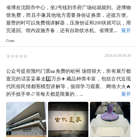
省博在沈阳市中心，坐2号线到市府广场站就能到。进博物
馆免费，而且不像其他地方需要身份证换票，还挺方便。
最赞的时可以免费领讲解器，压身份证和200块就可以，用
完退回。馆内设施齐备，还有自助饮水机。省博里...
展开
Gram
2024-05-08 00:39
公众号提前预约门票🎫免费的哈🆓 场馆很大，所有展厅都
逛完的话妥妥暴走2️⃣万步➕ 藏品种类丰富，包括古代近现
代民俗民情都🈶模型讲解等，值得学习观看。 网络大火🔥
的手捻手串📿等每天都是限量的，...
展开