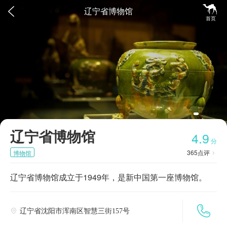


辽宁省博物馆
首页
辽宁省博物馆
4.9
分
365
点评
博物馆

辽宁省博物馆成立于1949年，是新中国第一座博物馆。

辽宁省沈阳市浑南区智慧三街157号
