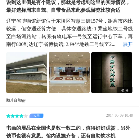
说到这里倒是有个建议，那就是考虑到这里的实际情况，
最好选择周末自驾、自带食品来此参观游览比较合适
辽宁省博物馆新馆位于东陵区智慧三街157号，距离市内比
较远，但交通还算方便，具体交通路线: 1.乘坐地铁二号线
至白塔河路站，转乘有轨电车一号线至运行中心下车，再
南行800到达辽宁省博物馆; 2.乘坐地铁二号线至2...
展开
41张
顺其自然lgy
2014-05-09 10:48
实用
书画的展品在全国也是数一数二的，值得好好观赏，另外
钱币也很有意思。馆内设施齐备，还有自助饮水机