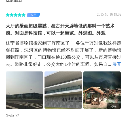
RitaHan123
2015-10-16 19:32
实用
大厅的壁画超级震撼，盘古开天辟地做的那叫一个艺术
感。对面是科技馆，可以一起游览。外观图。外观
辽宁省博物馆搬家到了浑南区了！ 各位千万别像我这样跑
冤枉路，沈河区的博物馆已经不对面开展了，新的博物馆
搬到浑南区了，门口现在通130路公交，可以从市府直接过
去。道路非常好走，公交大约1小时的车程。如果自...
展开
6张
Nydia_77