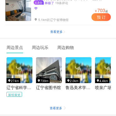
4.8分
棒极了
19条评论

703
￥
起
预 订
5.1km距辽宁省博物馆

查看更多

周边景点
周边玩乐
周边购物
274m
739m
2.0km
4.4km




辽宁省科学技术馆
辽宁省图书馆
鲁迅美术学院美术博物馆
喷泉广场
展馆展览
查看更多
