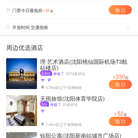
预 订

门票今日最低价
48
¥
起

开放时间 交通指南

周边优选酒店
理·艺术酒店(沈阳桃仙国际机场T3航
站楼店)
4.9分
棒极了
3574条评论
230
￥
起


预 订
5.7km距辽宁省博物馆

天雨旅馆(沈阳体育学院店)
5分
棒极了
20条评论

52
￥
起
预 订
7.4km距辽宁省博物馆

钰阳公寓(沈阳新南站城市广场店)