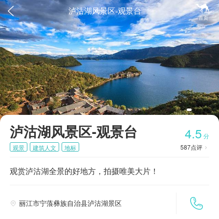


泸沽湖风景区-观景台
首页
泸沽湖风景区-观景台
4.5
分
587
点评
观景
建筑人文
地标

观赏泸沽湖全景的好地方，拍摄唯美大片！

丽江市宁蒗彝族自治县泸沽湖景区
