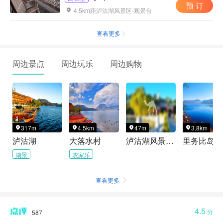
预 订
4.5km距泸沽湖风景区-观景台

查看更多

周边景点
周边玩乐
周边购物
317m
4.5km
47m
3.8km




泸沽湖
大落水村
泸沽湖风景名胜区-遇亭
里务比岛
湖景
农家乐
查看更多

4.5
分
587