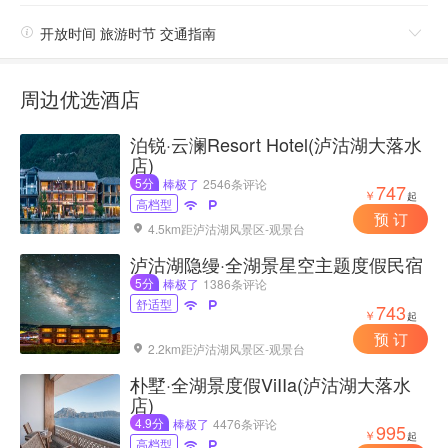

开放时间 旅游时节 交通指南

周边优选酒店
泊锐·云澜Resort Hotel(泸沽湖大落水
店)
5分
棒极了
2546条评论
747
￥
起
高档型


预 订
4.5km距泸沽湖风景区-观景台

泸沽湖隐缦·全湖景星空主题度假民宿
5分
棒极了
1386条评论
舒适型


743
￥
起
预 订
2.2km距泸沽湖风景区-观景台

朴墅·全湖景度假ViIIa(泸沽湖大落水
店)
4.9分
棒极了
4476条评论
995
￥
起
高档型

