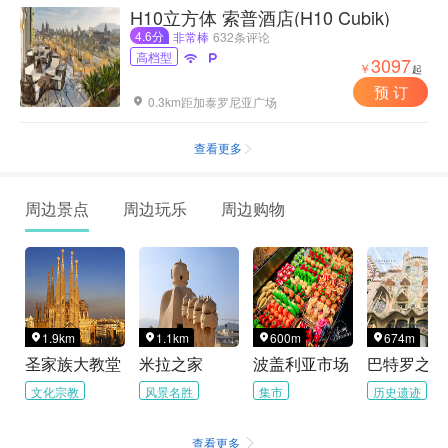
H10立方体 索普酒店(H10 Cubik)
4.6分
非常棒
632条评论
高档型


3097
￥
起
预 订
0.3km距加泰罗尼亚广场

查看更多

周边景点
周边玩乐
周边购物
1.9km
1.1km
600m
674m




圣家族大教堂
米拉之家
波盖利亚市场
巴特罗之家
文化宗教
风景名胜
集市
历史遗迹
查看更多
