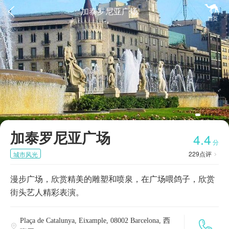


加泰罗尼亚广场
首页
加泰罗尼亚广场
4.4
分
229
点评
城市风光

漫步广场，欣赏精美的雕塑和喷泉，在广场喂鸽子，欣赏
街头艺人精彩表演。
Plaça de Catalunya, Eixample, 08002 Barcelona, 西

