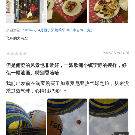
来自游记
2016年3、4月西班牙葡萄牙20日半自驾（完）
飞翔的大鸟22
2016-07-29 14:26
但是俯览的风景也非常好，一派欧洲小镇宁静的摸样，好
似一幅油画。特别香哈哈
我们出发前在淘宝购买了加泰罗尼亚热气球之旅，从来没
乘过热气球，心情很鸡冻^_^