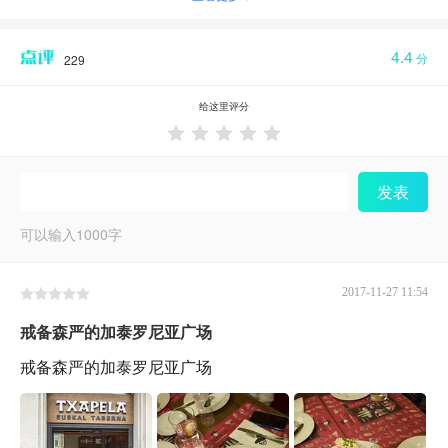
4.4
分
229
给这里评分





发表
可以输入
1000
字
2017-11-27 11:54
戒备森严的加泰罗尼亚广场
戒备森严的加泰罗尼亚广场