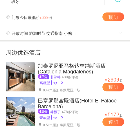
班牙
预 订

门票今日最低价
299
¥
起

开放时间 旅游时节 交通指南 小贴士

周边优选酒店
加泰罗尼亚马格达林纳斯酒店
(Catalonia Magdalenes)
4.7分
非常棒
430条评论
2909
￥
起
高档型


预 订
0.4km距加泰罗尼亚广场

巴塞罗那宫殿酒店(Hotel El Palace
Barcelona)
4.8分
棒极了
478条评论
5172
￥
起
豪华型


预 订
0.5km距加泰罗尼亚广场
