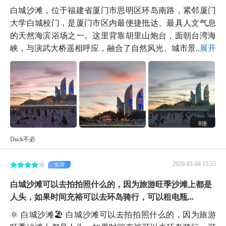
白城沙滩，位于福建省厦门市思明区环岛南路，紧邻厦门
大学白城校门，是厦门市区内最便捷抵达、最具人文气息
的天然海滨浴场之一。这里背靠胡里山炮台，面朝台湾海
峡，与演武大桥遥相呼应，融合了自然风光、城市景...
展开
8张
Duck不必
2020-03-04 15:55
实用
白城沙滩可以去拍拍照什么的，因为旅游旺季沙滩上都是
人头，如果时间充裕可以去环岛骑行，可以租电瓶...
🌞 白城沙滩🏖️ 白城沙滩可以去拍拍照什么的，因为旅游