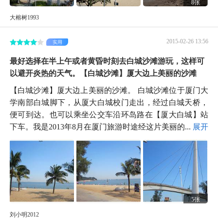
8张
大榕树1993
2015-02-26 13:56
实用
最好选择在半上午或者黄昏时刻去白城沙滩游玩，这样可
以避开炎热的天气。【白城沙滩】厦大边上美丽的沙滩
【白城沙滩】厦大边上美丽的沙滩。 白城沙滩位于厦门大
学南部白城脚下，从厦大白城校门走出，经过白城天桥，
便可到达。也可以乘坐公交车沿环岛路在【厦大白城】站
下车。我是2013年8月在厦门旅游时途经这片美丽的...
展开
5张
刘小明2012