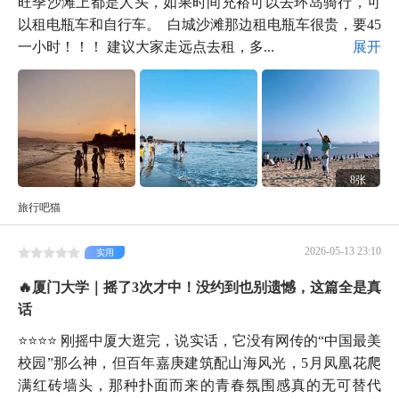
旺季沙滩上都是人头，如果时间充裕可以去环岛骑行，可
以租电瓶车和自行车。 ️ 白城沙滩那边租电瓶车很贵，要45
一小时！！！️ 建议大家走远点去租，多...
展开
8张
旅行吧猫
2026-05-13 23:10
实用
🔥厦门大学｜摇了3次才中！没约到也别遗憾，这篇全是真
话
⭐⭐⭐⭐ 刚摇中厦大逛完，说实话，它没有网传的“中国最美
校园”那么神，但百年嘉庚建筑配山海风光，5月凤凰花爬
满红砖墙头，那种扑面而来的青春氛围感真的无可替代