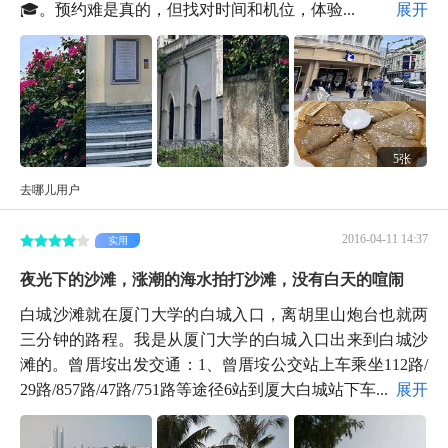
🎓。预约难是真的，但找对时间和机位，体验...
展开
5张
去哪儿用户
2016-04-11 14:37
实用
夜光下的沙滩，涨潮的海水拍打沙滩，没有白天的喧闹
白城沙滩就在厦门大学的白城入口，离胡里山炮台也就两
三分钟的路程。我是从厦门大学的白城入口出来到白城沙
滩的。曾厝垵出发交通：1、曾厝垵公交站上车乘坐112路/
29路/857路/47路/751路等途径6站到厦大白城站下车...
展开