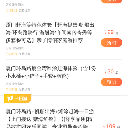
万程日游-国内
可订明日
支持退票
厦门赶海等特色体验【赶海捉蟹·帆船出
29
海·环岛路骑行·游艇海钓·闽南传奇秀等
¥
起
多套餐可选】亲子情侣家庭游推荐
预 订
万程日游-国内
可订明日
支持退票
厦门环岛路厦金湾滩涂赶海体验（含1份
30
¥
起
小水桶+小铲子+手套+雨靴）
预 订
万程日游-国内
可订明日
支持退票
厦门环岛路+帆船出海+滩涂赶海一日游
【上门接送|赠海鲜餐】【[尊享品质]精
109
品散拼团欢乐同游，专业司导全程陪
¥
起