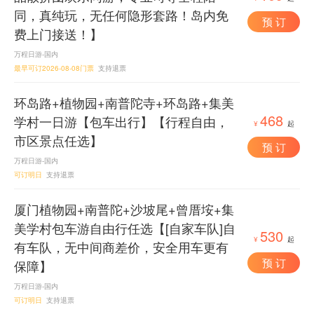
同，真纯玩，无任何隐形套路！岛内免
预 订
费上门接送！】
万程日游-国内
最早可订2026-08-08门票
支持退票
环岛路+植物园+南普陀寺+环岛路+集美
468
学村一日游【包车出行】【行程自由，
¥
起
市区景点任选】
预 订
万程日游-国内
可订明日
支持退票
厦门植物园+南普陀+沙坡尾+曾厝垵+集
美学村包车游自由行任选【[自家车队]自
530
¥
起
有车队，无中间商差价，安全用车更有
预 订
保障】
万程日游-国内
可订明日
支持退票