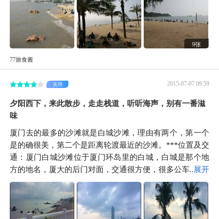
9张
77旅食酱
2015-07-07 09:59
实用
夕阳西下，来此散步，走走栈道，听听海声，别有一番滋
味
厦门去的最多的沙滩就是白城沙滩，理由有两个，第一个
是的确很美，第二个是距离轮渡最近的沙滩。***位置及交
通：厦门白城沙滩位于厦门环岛里的白城，白城是那个地
方的地名，厦大的后门对面，交通很方便，很多公车...
展开