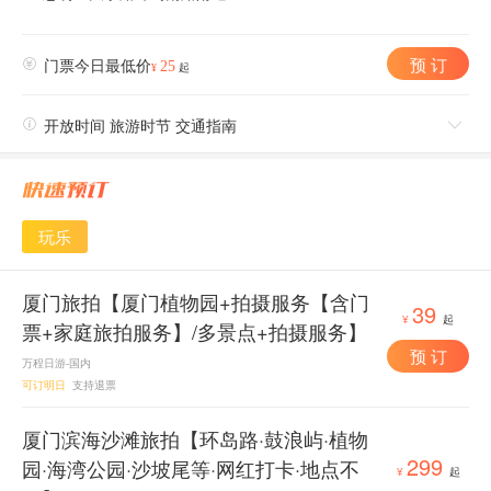
预 订

门票今日最低价
25
¥
起

开放时间 旅游时节 交通指南

玩乐
厦门旅拍【厦门植物园+拍摄服务【含门
39
¥
起
票+家庭旅拍服务】/多景点+拍摄服务】
预 订
万程日游-国内
可订明日
支持退票
厦门滨海沙滩旅拍【环岛路·鼓浪屿·植物
299
园·海湾公园·沙坡尾等·网红打卡·地点不
¥
起