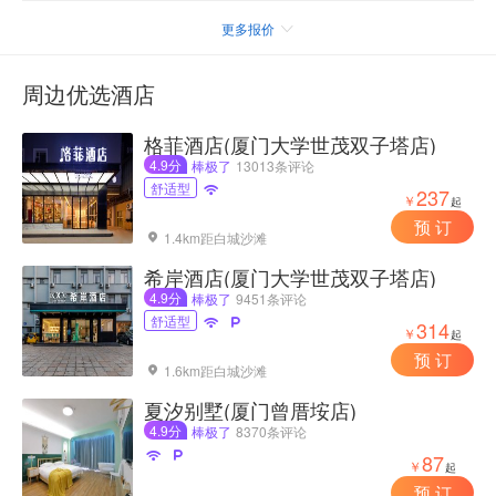
更多报价

周边优选酒店
格菲酒店(厦门大学世茂双子塔店)
4.9分
棒极了
13013条评论
舒适型

237
￥
起
预 订
1.4km距白城沙滩

希岸酒店(厦门大学世茂双子塔店)
4.9分
棒极了
9451条评论
舒适型


314
￥
起
预 订
1.6km距白城沙滩

夏汐别墅(厦门曾厝垵店)
4.9分
棒极了
8370条评论


87
￥
起
预 订