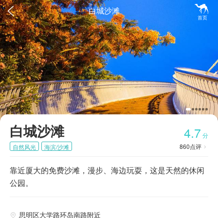


白城沙滩
首页
白城沙滩
4.7
分
860
点评
自然风光
海滨/沙滩

靠近厦大的免费沙滩，漫步、海边玩耍，这是天然的休闲
公园。
思明区大学路环岛南路附近
