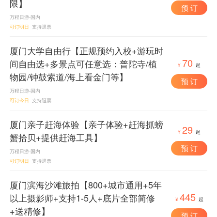
限】
预 订
万程日游-国内
可订明日
支持退票
厦门大学自由行【正规预约入校+游玩时
70
间自由选+多景点可任意选：普陀寺/植
¥
起
物园/钟鼓索道/海上看金门等】
预 订
万程日游-国内
可订今日
支持退票
厦门亲子赶海体验【亲子体验+赶海抓螃
29
¥
起
蟹拾贝+提供赶海工具】
预 订
万程日游-国内
可订明日
支持退票
厦门滨海沙滩旅拍【800+城市通用+5年
445
以上摄影师+支持1-5人+底片全部简修
¥
起
+送精修】
预 订