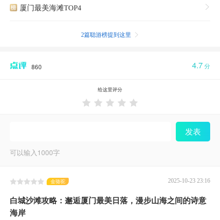
厦门最美海滩TOP4

2篇聪游榜提到这里

4.7
分
860
给这里评分





发表
可以输入
1000
字
2025-10-23 23:16
金骆驼
白城沙滩攻略：邂逅厦门最美日落，漫步山海之间的诗意
海岸