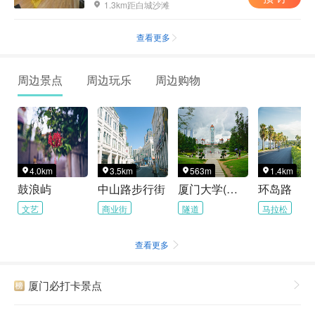
1.3km距白城沙滩

查看更多

周边景点
周边玩乐
周边购物
4.0km
3.5km
563m
1.4km




鼓浪屿
中山路步行街
厦门大学(思明校区)
环岛路
文艺
商业街
隧道
马拉松
查看更多

厦门必打卡景点
