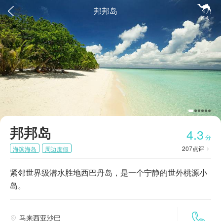


邦邦岛
首页
邦邦岛
4.3
分
207
点评
海滨海岛
周边度假

紧邻世界级潜水胜地西巴丹岛，是一个宁静的世外桃源小
岛。

马来西亚沙巴
