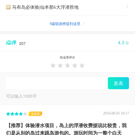
马布岛必体验|仙本那6大浮潜胜地

9篇聪游榜提到这里

4.3
分
207
给这里评分





发表
可以输入
1000
字
2016-08-01 18:17
金骆驼
【推荐】体验潜水项目，岛上的浮潜收费据说比较贵，我
们是从别的岛过来跳岛游包的。游玩时间为一整个白天