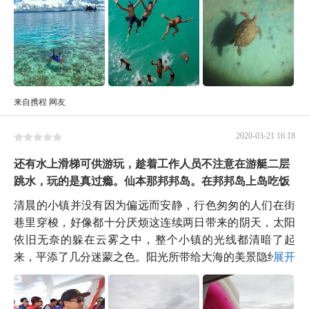
来自携程 网友
2020-03-21 16:18
还有水上滑梯可供游玩，趁着工作人员不注意在游艇二层
跳水，玩的是真过瘾。仙本那邦邦岛。在邦邦岛上岛吃饭
清晨的小镇并没有因为偏远而安静，行色匆匆的人们在街
巷里穿梭，好像都十分厌烦这连续两日带来的阴天，太阳
依旧无奈的躲在云雾之中，整个小镇的光线都清暗了起
来，平添了几分迷蒙之色。阳光所带给大海的美景隐约...
展开