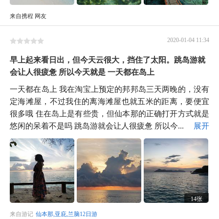
来自携程 网友
2020-01-04 11:34
早上起来看日出，但今天云很大，挡住了太阳。跳岛游就
会让人很疲惫 所以今天就是 一天都在岛上
一天都在岛上 我在淘宝上预定的邦邦岛三天两晚的，没有
定海滩屋，不过我住的离海滩屋也就五米的距离，要便宜
很多哦 住在岛上是有些贵，但仙本那的正确打开方式就是
悠闲的呆着不是吗 跳岛游就会让人很疲惫 所以今...
展开
14张
来自游记
仙本那,亚庇,兰脑12日游