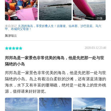
21张
来自游记
久违的海岛，享受折叠人生！吉隆坡、仙本那、沙巴亚庇、马六
甲、布城同父母游！
飘渺瑞云
2020-03-12 23:40
邦邦岛是一家景色非常优美的海岛，他是先把那一处与世
隔绝的小岛
邦邦岛是一家景色非常优美的海岛，他是先把那一处与世
隔绝的小岛。岛上有着洁白柔软的沙滩，还有湛蓝清澈的
海水，水下又有丰富的珊瑚礁，绝对是一处海上的世外桃
源，值得请来好好游览。