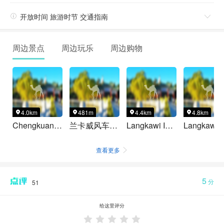

开放时间 旅游时节 交通指南

周边景点
周边玩乐
周边购物
4.0km
481m
4.4km
4.8km




Chengkuan Mountain Bike Trail
兰卡威风车自拍公园
Langkawi Island
查看更多

5
分
51
给这里评分




