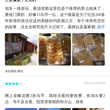
包车一路游玩，看游览图这里也是个推荐的景点就来了，
要收门票的，好像15马币一位，这个陵墓是为了纪念200多
年前曾经居住在这的美丽的玛苏丽公主，有个传奇而悲壮
的故事，没太去研究也不大记得了。墓碑以及墓冢都...
展开
10张
来自携程 网友
2016-02-19 03:28
网上攻略说要2块马币，我转没看到要收费，有演出要2
点，等不及去看。院里背靠稻田和大山，很美