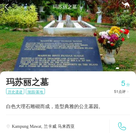


玛苏丽之墓
首页
玛苏丽之墓
5
分
51
点评
历史遗迹
陵园/墓地

白色大理石雕砌而成，造型典雅的公主墓园。

Kampung Mawat, 兰卡威 马来西亚
