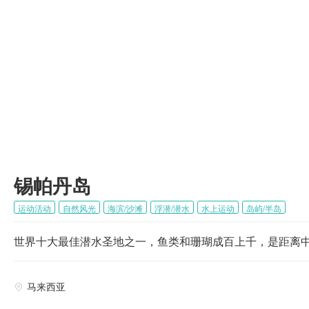

锡帕丹岛
运动活动
自然风光
海滨/沙滩
浮潜/潜水
水上运动
岛屿/半岛
世界十大最佳潜水圣地之一，鱼类和珊瑚成百上千，是距离
马来西亚
