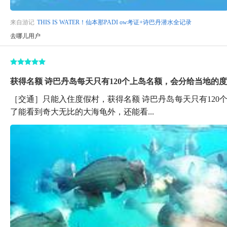
来自游记
THIS IS WATER！仙本那PADI ow考证+诗巴丹潜水全记录
去哪儿用户
获得名额 诗巴丹岛每天只有120个上岛名额，会分给当地的度假
［交通］只能入住度假村，获得名额 诗巴丹岛每天只有120
了能看到奇大无比的大海龟外，还能看...