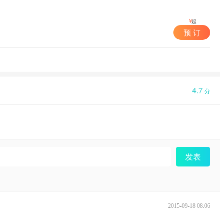
￥
起
预 订
4.7
分
发表
2015-09-18 08:06