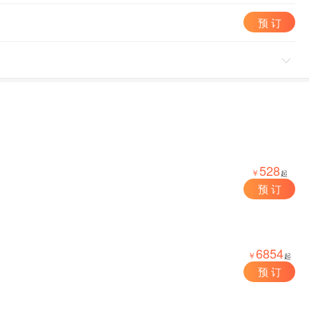
预 订

528
￥
起
预 订
6854
￥
起
预 订