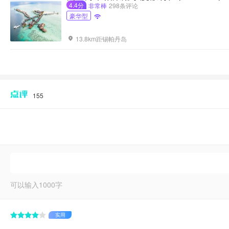
4.4分
非常棒
298条评论
豪华型

13.8km距锡帕丹岛

155
可以输入
1000
字
实用