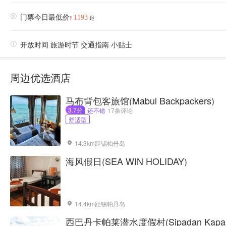

门票今日最低价
1193
¥
起

开放时间 旅游时节 交通指南 小贴士
周边优选酒店
马布背包客旅馆(Mabul Backpackers)
3.7分
还不错
17条评论
舒适型
14.3km距锡帕丹岛

海风假日(SEA WIN HOLIDAY)
14.4km距锡帕丹岛

西巴丹卡帕莱潜水度假村(Sipadan Kapalai 