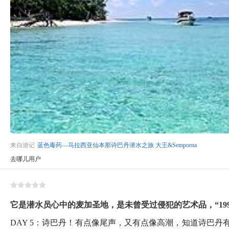
来自游记
蓝色毒药—马拉西亚仙本那诗巴丹潜水之旅 大王&Semporna
去哪儿用户
它是潜水员心中的麦加圣地，是未曾受过侵犯的艺术品，“199
DAY 5：诗巴丹！有点像尾声，又有点像高潮，知道诗巴