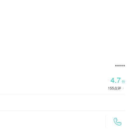

首页
4.7
分
155
点评

