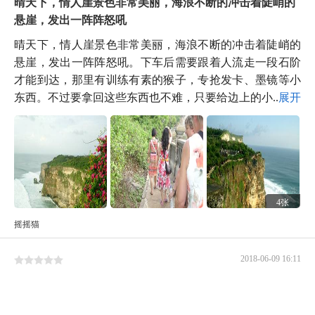
晴天下，情人崖景色非常美丽，海浪不断的冲击着陡峭的
悬崖，发出一阵阵怒吼
晴天下，情人崖景色非常美丽，海浪不断的冲击着陡峭的
悬崖，发出一阵阵怒吼。下车后需要跟着人流走一段石阶
才能到达，那里有训练有素的猴子，专抢发卡、墨镜等小
东西。不过要拿回这些东西也不难，只要给边上的小...
展开
4张
摇摇猫
2018-06-09 16:11
很久很久以前，一对相爱的情侣，但双方父母反对他们在
一起，二人私奔来到巴厘岛海边悬崖绝壁处，为了...