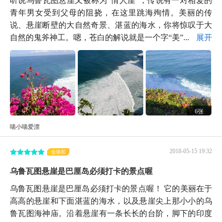
青年男女受到父母的阻挠，在这里跳海殉情。美丽的传
说、悬崖断壁的大自然奇景、湛蓝的海水，你将惊叹于大
自然的鬼斧神工。嗯，苍白的解说就是一个字“美”...
展开
6张
喵小喵爱漂
2018-05-15 19:32
金骆驼
乌鲁瓦图悬崖是巴厘岛必须打卡的景点喔
乌鲁瓦图悬崖是巴厘岛必须打卡的景点喔！ 它的美丽在于
高高的悬崖和下面湛蓝的海水，以及悬崖尖上那小小的乌
鲁瓦图海神庙。沿着悬崖有一条长长的台阶，脚下的印度