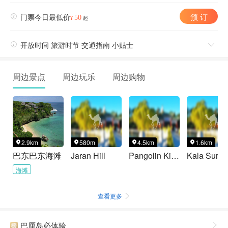
预 订

门票今日最低价
50
¥
起

开放时间 旅游时节 交通指南 小贴士

周边景点
周边玩乐
周边购物
2.9km
580m
4.5km
1.6km




巴东巴东海滩
Jaran Hill
Pangolin Kids Club – Playground & Daily Program
海滩
查看更多

巴厘岛必体验
