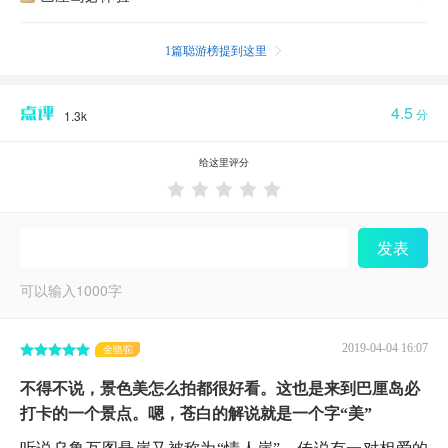
1篇聪游榜提到这里

4.5
分
1.3k
给这里评分





发表
可以输入
1000
字
2019-04-04 16:07
金骆驼
不得不说，景色美怎么拍都很好看。这也是来到巴厘岛必
打卡的一个景点。嗯，苍白的解说就是一个字“美”
听说乌鲁瓦图悬崖又被称为“情人崖”，传说有一对相爱的