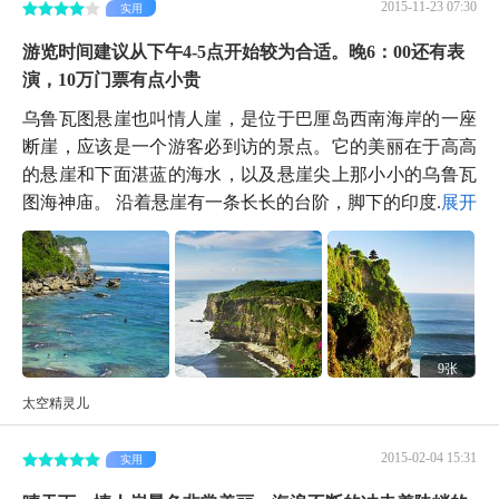
2015-11-23 07:30
实用
游览时间建议从下午4-5点开始较为合适。晚6：00还有表
演，10万门票有点小贵
乌鲁瓦图悬崖也叫情人崖，是位于巴厘岛西南海岸的一座
断崖，应该是一个游客必到访的景点。它的美丽在于高高
的悬崖和下面湛蓝的海水，以及悬崖尖上那小小的乌鲁瓦
图海神庙。 沿着悬崖有一条长长的台阶，脚下的印度...
展开
9张
太空精灵儿
2015-02-04 15:31
实用