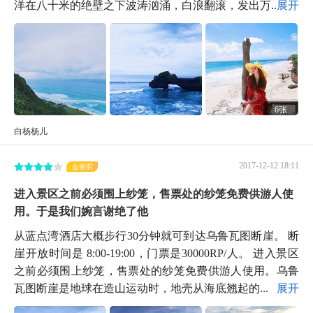
洋在八十米的绝壁之下波涛汹涌，白浪翻滚，发出万...
展开
6张
白杨杨儿
2017-12-12 18:11
金骆驼
进入景区之前必须围上纱笼，售票处的纱笼免费供游人使
用。于是我们婉言谢绝了他
从蓝点湾酒店大概步行30分钟就可到达乌鲁瓦图断崖。 断
崖开放时间是 8:00-19:00，门票是30000RP/人。 进入景区
之前必须围上纱笼，售票处的纱笼免费供游人使用。乌鲁
瓦图断崖是地球在造山运动时，地壳从海底翘起的...
展开