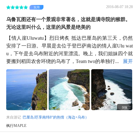
2016-08-07 18:28
实用
乌鲁瓦图还有一个景观非常著名，这就是满寺院的猴群。
无论这里叫什么，这里的风景是绝美的
【情人崖Uluwatu】烈日烤炙 抵达巴厘岛的第三天，仍然
安排了一日游。早晨是去位于登巴萨南边的情人崖Ulu wat
u，下午是去乌布附近的河里漂流。晚上，我们姐妹四个就
要搬到稻田农舍环绕的乌布了，Team two的单独行...
展开
9张
来自游记
巴厘岛∣尽享南纬8°的热情（海边+乌布）
枫行MAPLE