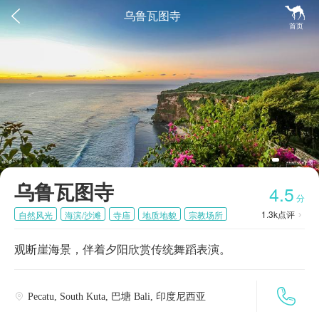


乌鲁瓦图寺
首页
乌鲁瓦图寺
4.5
分
1.3k
点评
自然风光
海滨/沙滩
寺庙
地质地貌
宗教场所

观断崖海景，伴着夕阳欣赏传统舞蹈表演。

Pecatu, South Kuta, 巴塘 Bali, 印度尼西亚
