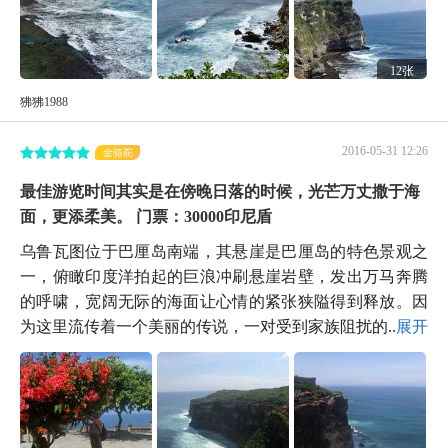
12张
狒狒1988
2016-05-31 12:26
金骆驼
最佳游览时间其实是在傍晚日落的时候，光芒万丈撒于海
面，更添柔美。 门票：30000印尼盾
乌鲁瓦图位于巴厘岛南端，其悬崖是巴厘岛的特色景观之
一，俯瞰印度洋拍起的巨浪冲刷悬崖岩壁，发出万马奔腾
的呼啸，宽阔无际的海面让心情的紧张狭隘得到释放。因
为这里流传着一个美丽的传说，一对受到家族阻扰的...
展开