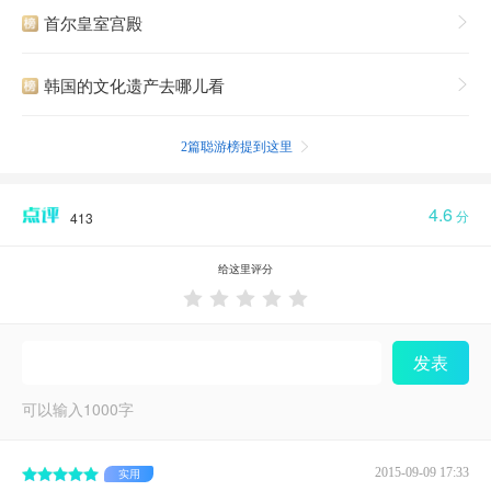
首尔皇室宫殿

韩国的文化遗产去哪儿看

2篇聪游榜提到这里

4.6
分
413
给这里评分





发表
可以输入
1000
字
2015-09-09 17:33
实用