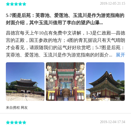
2019-12-05 21:15
5-7图是后苑：芙蓉池、爱莲池、玉流川是作为游览指南的
封面介绍，其中玉流川借用了李白的望庐山瀑...
昌德宫每天上午10点有免费中文讲解，1-3是仁政殿—昌德
宫的正殿，国王参政的地方；4图的青瓦据说只有天气晴朗
才会看见，请跟随我们的运气好好欣赏吧；5-7图是后苑：
芙蓉池、爱莲池、玉流川是作为游览指南的封面介...
展开
7张
来自携程 网友
2019-12-04 17:34