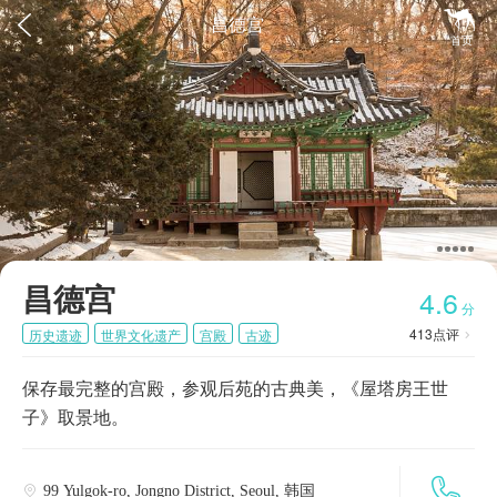


昌德宫
首页
昌德宫
4.6
分
413
点评
历史遗迹
世界文化遗产
宫殿
古迹

保存最完整的宫殿，参观后苑的古典美，《屋塔房王世
子》取景地。

99 Yulgok-ro, Jongno District, Seoul, 韩国
