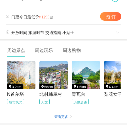
预 订

门票今日最低价
1295
¥
起

开放时间 旅游时节 交通指南 小贴士

周边景点
周边玩乐
周边购物
3.2km
582m
1.6km
4.4km




N首尔塔
北村韩屋村
青瓦台
梨花女子大
城市风光
人文
历史遗迹
查看更多
