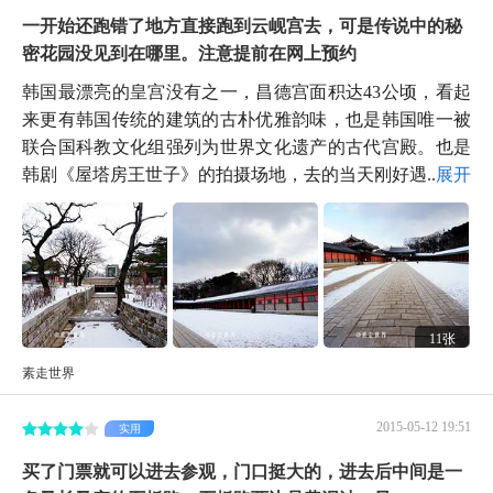
一开始还跑错了地方直接跑到云岘宫去，可是传说中的秘
密花园没见到在哪里。注意提前在网上预约
韩国最漂亮的皇宫没有之一，昌德宫面积达43公顷，看起
来更有韩国传统的建筑的古朴优雅韵味，也是韩国唯一被
联合国科教文化组强列为世界文化遗产的古代宫殿。也是
韩剧《屋塔房王世子》的拍摄场地，去的当天刚好遇...
展开
11张
素走世界
2015-05-12 19:51
实用
买了门票就可以进去参观，门口挺大的，进去后中间是一