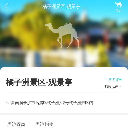


橘子洲景区-观景亭
首页
橘子洲景区-观景亭
暂无评分
我要点评

湖南省长沙市岳麓区橘子洲头2号橘子洲景区内

周边景点
周边购物