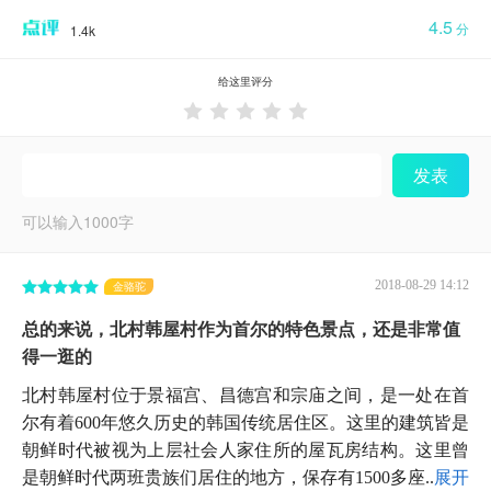
4.5
分
1.4k
给这里评分





发表
可以输入
1000
字
2018-08-29 14:12
金骆驼
总的来说，北村韩屋村作为首尔的特色景点，还是非常值
得一逛的
北村韩屋村位于景福宫、昌德宫和宗庙之间，是一处在首
尔有着600年悠久历史的韩国传统居住区。这里的建筑皆是
朝鲜时代被视为上层社会人家住所的屋瓦房结构。这里曾
是朝鲜时代两班贵族们居住的地方，保存有1500多座...
展开