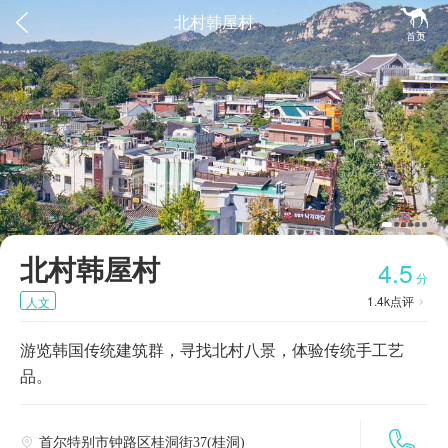


北村韩屋村
首页
北村韩屋村
4.5
分
1.4k
点评
人文

游览韩国传统建筑群，寻找北村八景，体验传统手工艺
品。

首尔特别市钟路区桂洞街37(桂洞)
