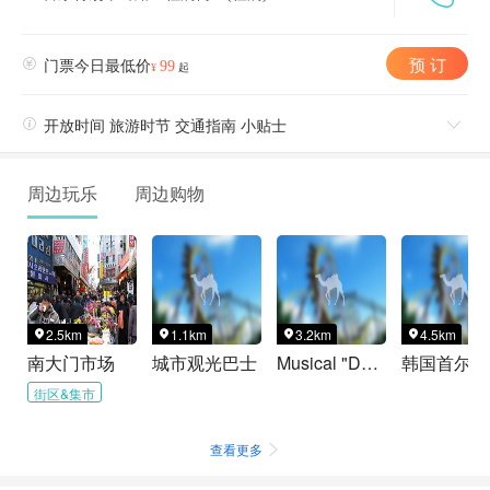
预 订

门票今日最低价
99
¥
起

开放时间 旅游时节 交通指南 小贴士

周边玩乐
周边购物
2.5km
1.1km
3.2km
4.5km




南大门市场
城市观光巴士
Musical "Dear Evan Hansen"
韩
街区&集市
查看更多
