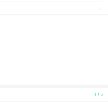

4.3
分