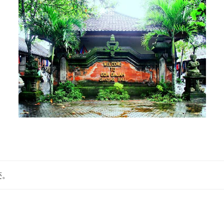
象窟
迹。