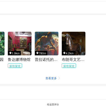
1.9km
780m
4.2km



园
鲁达娜博物馆
普拉诺托的艺术画廊
布朗哥文艺复兴博物馆
展馆展览
展馆展览
查看更多

给这里评分