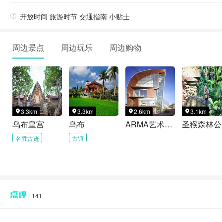

开放时间 旅游时节 交通指南 小贴士
周边景点
周边玩乐
周边购物
3.3km
3.3km
2.6km
3.1km




乌布皇宫
乌布
ARMA艺术博物馆
圣猴森林公
名胜古迹
古镇
141