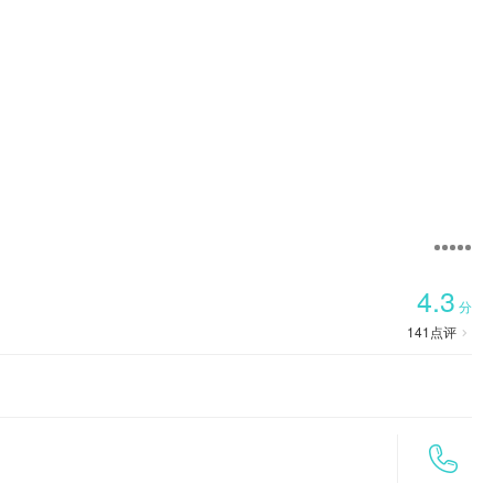

首页
4.3
分
141
点评

