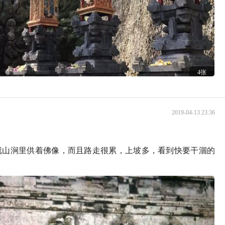
4张
2019-04-13 23:36
就山涧里供着佛像，而且路走很累，上坡多，看到快要干涸的