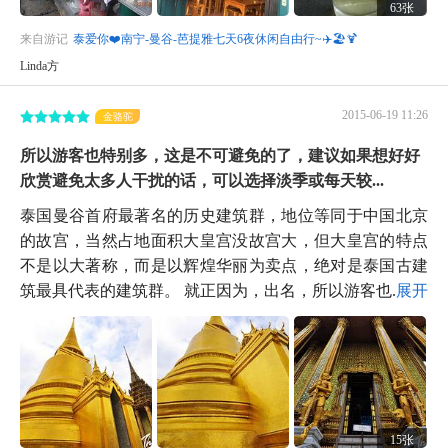
63张
来自游记
泰爱你❤️南宁-曼谷-芭提雅七天6夜休闲自由行~✈️🏖️🍹
Linda方
2015-06-19 11:26
金骆驼
所以游客也特别多，这是不可避免的了，建议如果想好好
欣赏避免太多人干扰的话，可以选择淡季或每天较...
泰国曼谷首府最著名的历史建筑群，地位等同于中国北京
的故宫，当然占地面积大皇宫没故宫大，但大皇宫的特点
不是以大著称，而是以辉煌华丽为卖点，绝对是泰国古建
筑最具代表的建筑群。 就正因为，出名，所以游客也...
展开
15张