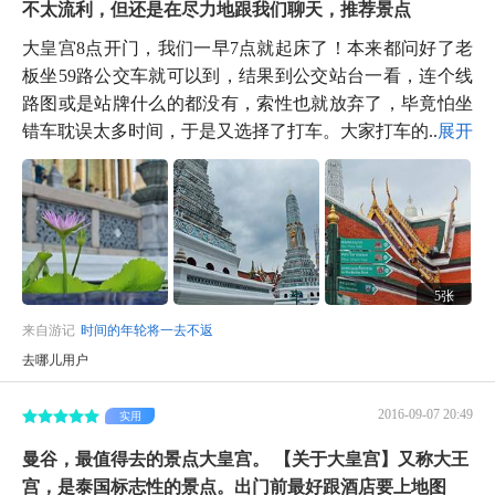
不太流利，但还是在尽力地跟我们聊天，推荐景点
大皇宫8点开门，我们一早7点就起床了！本来都问好了老
板坐59路公交车就可以到，结果到公交站台一看，连个线
路图或是站牌什么的都没有，索性也就放弃了，毕竟怕坐
错车耽误太多时间，于是又选择了打车。大家打车的...
展开
5张
来自游记
时间的年轮将一去不返
去哪儿用户
2016-09-07 20:49
实用
曼谷，最值得去的景点大皇宫。 【关于大皇宫】又称大王
宫，是泰国标志性的景点。出门前最好跟酒店要上地图