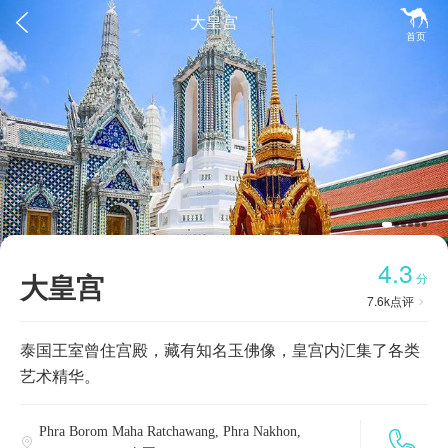


大皇宫
首页
4.3
大皇宫
分
7.6k
点评

泰国王室曾住宫殿，藏有知名玉佛像，皇宫内汇集了各类
艺术精华。
Phra Borom Maha Ratchawang, Phra Nakhon,

