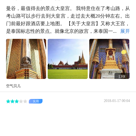
曼谷，最值得去的景点大皇宫。 我特意住在了考山路，从
考山路可以步行去到大皇宫，走过去大概20分钟左右。出
门前最好跟酒店要上地图。 【关于大皇宫】又称大王宫，
是泰国标志性的景点。就像北京的故宫，来泰国一...
展开
13张
空气贝儿
2018-01-17 00:04
实用
...去了观赏力，只能往空中看，红顶的寺院，红、绿、黄
相间的泰式鱼脊形屋顶的庙宇，述说着曼谷皇室风情
曼谷大皇宫离考山路不远，步行15分钟就可抵达，我当时