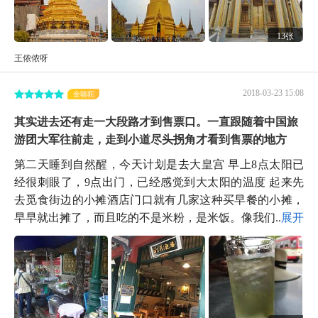
13张
王侬侬呀
2018-03-23 15:08
金骆驼
其实进去还有走一大段路才到售票口。一直跟随着中国旅
游团大军往前走，走到小道尽头拐角才看到售票的地方
第二天睡到自然醒，今天计划是去大皇宫 早上8点太阳已
经很刺眼了，9点出门，已经感觉到大太阳的温度 起来先
去觅食街边的小摊酒店门口就有几家这种买早餐的小摊，
早早就出摊了，而且吃的不是米粉，是米饭。像我们...
展开