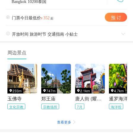
Bangkok 10200泰国
预 订

门票今日最低价
352
¥
起

开放时间 旅游时节 交通指南 小贴士

周边景点
233m
747m
2.1km
4.7km




玉佛寺
郑王庙
唐人街 (耀华力路)
暹罗海洋世
文化宗教
宗教场所
7月
海洋馆
查看更多
