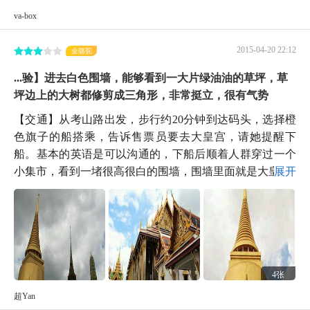
va-box
2015-04-20 22:12
金骆驼
...验】进去白色围墙，能够看到一大片绿油油的草坪，草
坪边上的大树都修剪成三角形，非常挺立，很有气势
【交通】从考山路出发，步行约20分钟到达码头，选择橙
色旗子的船搭乘，告诉售票员要去大皇宫，请她提醒下
船。基本的英语是可以沟通的，下船后顺着人群穿过一个
小集市，看到一堵很高很白的围墙，围墙里面就是大皇...
展开
4张
超Yan