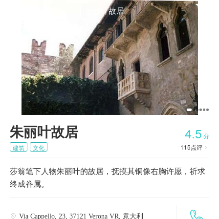


朱丽叶故居
首页
朱丽叶故居
4.5
分
115
点评
建筑
文化

莎翁笔下人物朱丽叶的故居，抚摸其铜像右胸许愿，祈求
终成眷属。

Via Cappello, 23, 37121 Verona VR, 意大利
