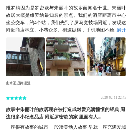
维罗纳因为是罗密欧与朱丽叶的故乡而闻名于世。朱丽叶
故居大概是维罗纳最知名的景点。我们的酒店距离市中心
坐公交车，约4个站，我们先到了罗马竞技场附近，发现这
附近商店林立、小巷众多、街道纵横，手机地图不给...
展开
6张
山水迢迢路漫漫
2020-02-11 22:45
故事中朱丽叶的故居现在被打造成对爱充满憧憬的经典 周
边很多小纪念品店 附近罗密欧的家 里面有人...
一座很有故事的城市 一段凄美动人故事 早就一座充满爱城