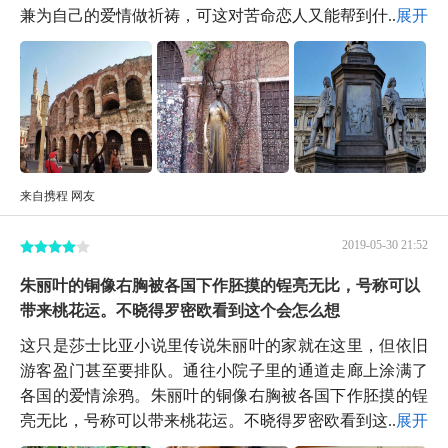
兼为自己的爱情做祈祷，可这对苦命恋人又能帮到什...
展开
来自携程 网友
2019-05-30 21:52
朱丽叶的铜像右胸被各国下作胚摸的锃亮无比，号称可以
带来桃花运。不晓得罗密欧看到这个会怎么想
这只是莎士比亚小说里传说朱丽叶的家就在这里，但依旧
游客盈门甚至要排队。通往小院子里的通道走廊上涂满了
各国的爱情涂鸦。朱丽叶的铜像右胸被各国下作胚摸的锃
亮无比，号称可以带来桃花运。不晓得罗密欧看到这...
展开