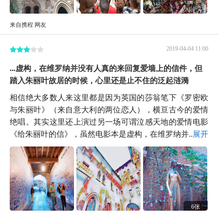
来自携程 网友
2019-04-04 11:00
...虚构，在维罗纳并没有人真的来回复爱墙上的信件，但
踏入朱丽叶故居的时候，心里还是止不住的泛起涟漪
相信绝大多数人来这里都是因为英国的莎翁笔下《罗密欧
与朱丽叶》（来自意大利的两位恋人），横亘古今的爱情
绝唱。其实这里还上演过另一场可谓泣感天地的爱情电影
《给朱丽叶的信》，虽然电影本是虚构，在维罗纳并...
展开
6张