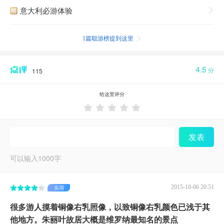
意大利必游体验

1篇聪游榜提到这里

4.5
分
115
给这里评分





发表
可以输入
1000
字
2015-10-06 20:51
实用
很多游人摸着铜像右乳照像，以致铜像右乳颜色已浅于其
他地方。朱丽叶故居大概是维罗纳最知名的景点