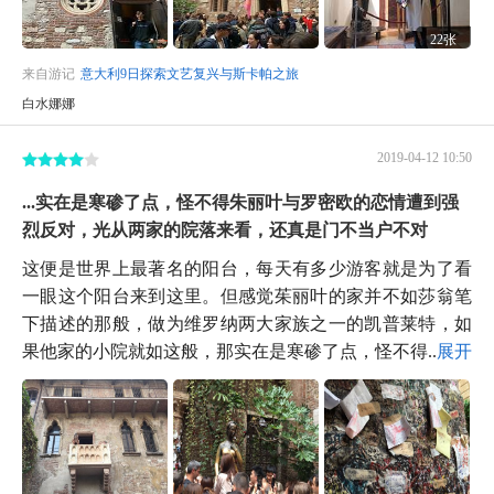
22张
来自游记
意大利9日探索文艺复兴与斯卡帕之旅
白水娜娜
2019-04-12 10:50
...实在是寒碜了点，怪不得朱丽叶与罗密欧的恋情遭到强
烈反对，光从两家的院落来看，还真是门不当户不对
这便是世界上最著名的阳台，每天有多少游客就是为了看
一眼这个阳台来到这里。但感觉茱丽叶的家并不如莎翁笔
下描述的那般，做为维罗纳两大家族之一的凯普莱特，如
果他家的小院就如这般，那实在是寒碜了点，怪不得...
展开