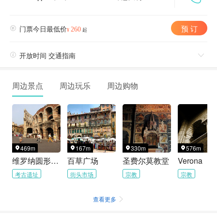
预 订

门票今日最低价
260
¥
起

开放时间 交通指南

周边景点
周边玩乐
周边购物
469m
167m
330m
576m




维罗纳圆形竞技场
百草广场
圣费尔莫教堂
Verona
考古遗址
街头市场
宗教
宗教
查看更多
