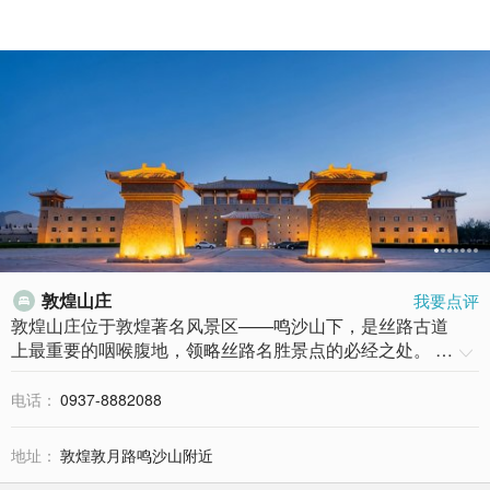
敦煌山庄
我要点评

敦煌山庄位于敦煌著名风景区——鸣沙山下，是丝路古道
上最重要的咽喉腹地，领略丝路名胜景点的必经之处。 …

电话：
0937-8882088
地址：
敦煌敦月路鸣沙山附近