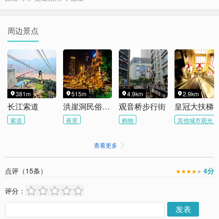
周边景点
381m
515m
4.9km
2.9km




长江索道
洪崖洞民俗风貌区
观音桥步行街
皇冠大扶梯
索道
夜景
购物
其他城市观光
查看更多

点评（
15
条）
4
分
评分：
发表