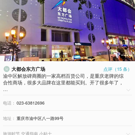
大都会东方广场
点评（
15
条）

渝中区解放碑商圈的一家高档百货公司，是重庆老牌的综
合性商场，很多大品牌在这里都能买到。开了很多年了，
…

电话：
023-63812696
地址：
重庆市渝中区八一路99号
旅游时节 交通指南 小贴士
