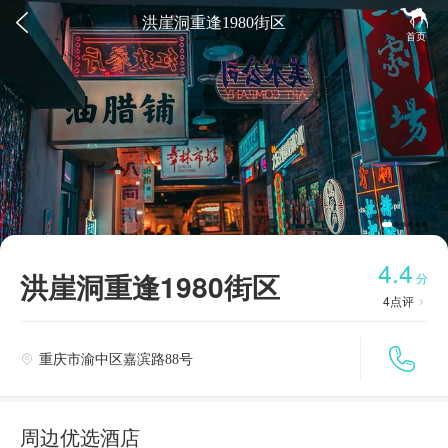


洪崖洞重逢1980街区
首页
4.4
洪崖洞重逢1980街区
分
4
点评


重庆市渝中区嘉滨路88号

周边优选酒店