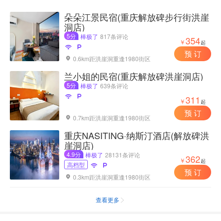
朵朵江景民宿(重庆解放碑步行街洪崖
洞店)
5分
棒极了
817条评论
354
￥
起


预 订
0.6km距洪崖洞重逢1980街区

兰小姐的民宿(重庆解放碑洪崖洞店)
5分
棒极了
639条评论


311
￥
起
预 订
0.7km距洪崖洞重逢1980街区

重庆NASITING·纳斯汀酒店(解放碑洪
崖洞店)
4.9分
棒极了
28131条评论
362
￥
起
高档型


预 订
0.3km距洪崖洞重逢1980街区

查看更多
