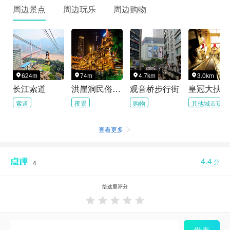
周边景点
周边玩乐
周边购物
624m
74m
4.7km
3.0km




长江索道
洪崖洞民俗风貌区
观音桥步行街
皇冠大扶梯
索道
夜景
购物
其他城市观光
查看更多

4.4
分
4
给这里评分




