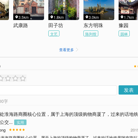
3.5km
1.8km
3.0km
1.7km




武康路
田子坊
东方明珠
豫园
文艺
陈列馆
园林
查看更多

）
发表
00
字
处淮海路商圈核心位置，属于上海的顶级购物商厦了，过来的话地
交...
实用
ong
201
处淮海路商圈核心位置，属于上海的顶级购物商厦了，过来的话地铁黄陂南路站