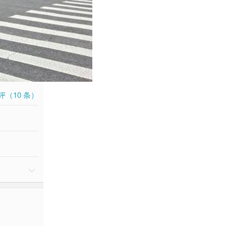
评（
10
条）
