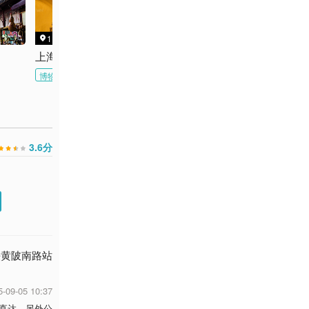
1.7km
1.5km
3.3km



上海自然博物馆
南京路步行街
上海环球金融中心
博物馆
夜景
3.6
分
铁黄陂南路站
5-09-05 10:37
直达，另外公