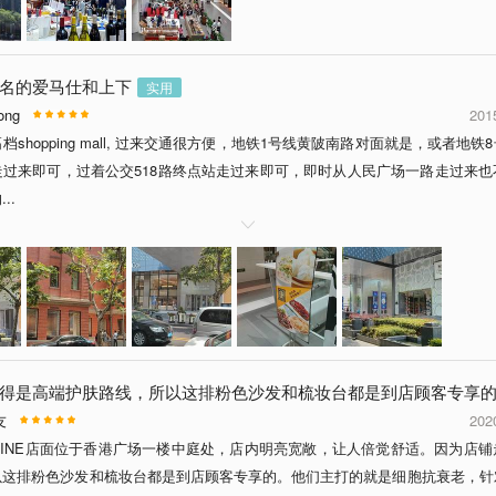
名的爱马仕和上下
实用
ong
201
档shopping mall, 过来交通很方便，地铁1号线黄陂南路对面就是，或者地铁
走过来即可，过着公交518路终点站走过来即可，即时从人民广场一路走过来也
..

得是高端护肤路线，所以这排粉色沙发和梳妆台都是到店顾客专享
友
202
SLINE店面位于香港广场一楼中庭处，店内明亮宽敞，让人倍觉舒适。因为店
以这排粉色沙发和梳妆台都是到店顾客专享的。他们主打的就是细胞抗衰老，针