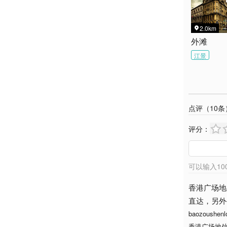
2.0km

外滩
江景
点评（
10
条
评分：
可以输入
10
香港广场地
直达，另外公
baozoushenl
香港广场地