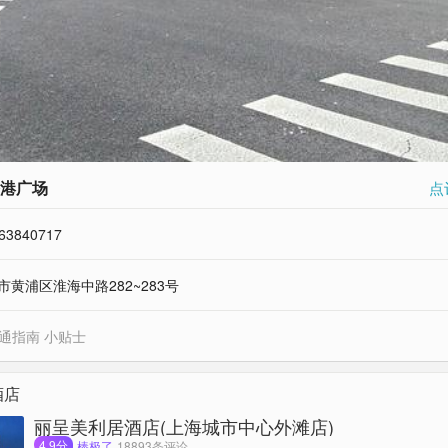
港广场
点
63840717
市黄浦区淮海中路282~283号
通指南 小贴士
酒店
丽呈美利居酒店(上海城市中心外滩店)
4.9分
棒极了
18893条评论