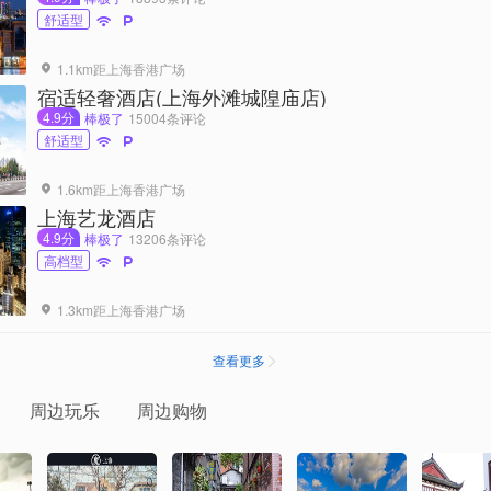
舒适型


1.1km距上海香港广场

宿适轻奢酒店(上海外滩城隍庙店)
4.9分
棒极了
15004条评论
舒适型


1.6km距上海香港广场

上海艺龙酒店
4.9分
棒极了
13206条评论
高档型


1.3km距上海香港广场

查看更多

周边玩乐
周边购物