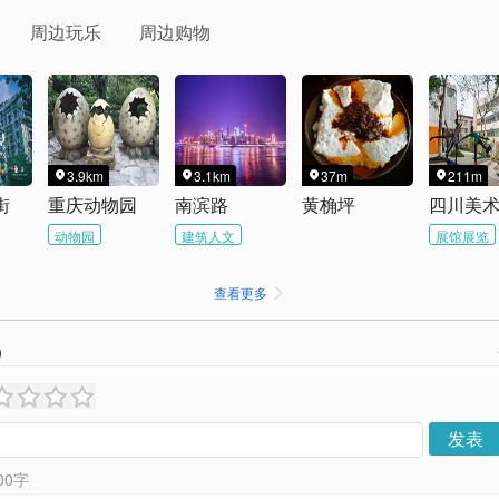
周边玩乐
周边购物
3.9km
3.1km
37m
211m




街
重庆动物园
南滨路
黄桷坪
动物园
建筑人文
展馆展览
查看更多

）
发表
00
字