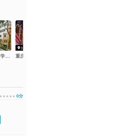
327m
4.7km
4.4km



四川美术学院(黄桷坪校区)
重庆当代美术馆
基督教救主堂
三益书院
0
分