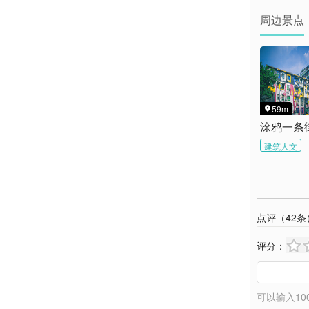
周边景点
59m

涂鸦一条
建筑人文
点评（
42
条
评分：
可以输入
10