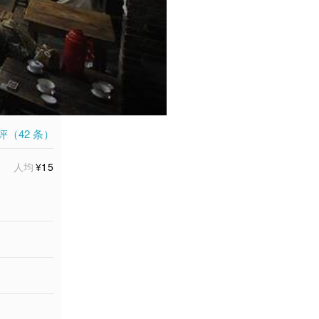
评（
42
条）
人均
¥15