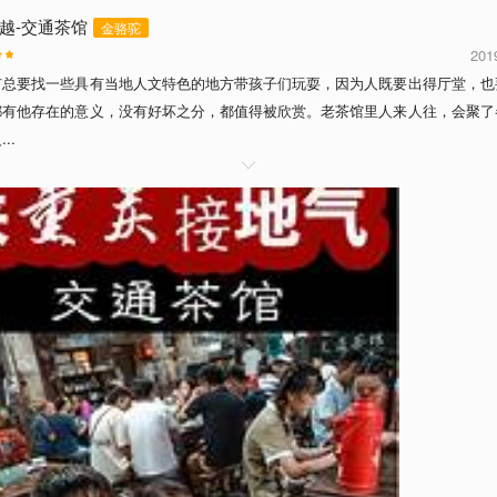
越-交通茶馆
金骆驼
201
市总要找一些具有当地人文特色的地方带孩子们玩耍，因为人既要出得厅堂，也
都有他存在的意义，没有好坏之分，都值得被欣赏。老茶馆里人来人往，会聚了
..
