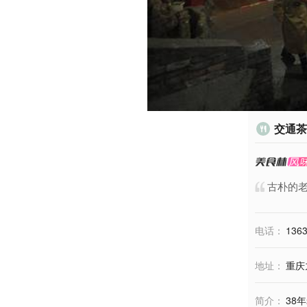
交通茶

古朴的
电话：
136
地址：
重庆
简介：
38