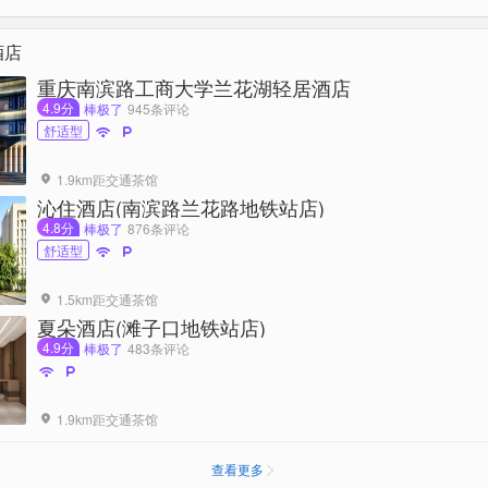
酒店
重庆南滨路工商大学兰花湖轻居酒店
4.9分
棒极了
945条评论
舒适型


1.9km距交通茶馆

沁住酒店(南滨路兰花路地铁站店)
4.8分
棒极了
876条评论
舒适型


1.5km距交通茶馆

夏朵酒店(滩子口地铁站店)
4.9分
棒极了
483条评论


1.9km距交通茶馆

查看更多
