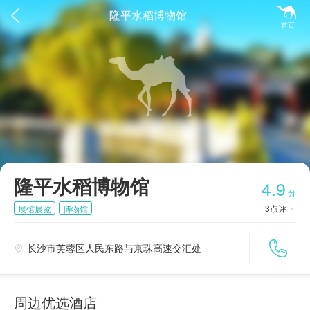


隆平水稻博物馆
首页
隆平水稻博物馆
4.9
分
3
点评
展馆展览
博物馆


长沙市芙蓉区人民东路与京珠高速交汇处

周边优选酒店