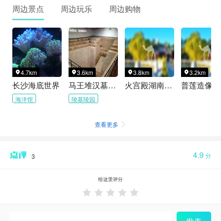
周边景点
周边玩乐
周边购物
4.7km
3.6km
3.8km
3.2km




长沙海底世界
马王堆汉墓遗址
火宫殿湖南特产品牌运营中心
普莲造像展
海洋馆
陵墓陵园
查看更多

4.9
分
3
给这里评分




