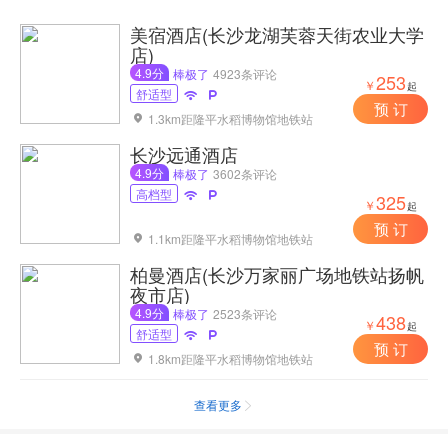
美宿酒店(长沙龙湖芙蓉天街农业大学
店)
4.9分
棒极了
4923条评论
253
￥
起
舒适型


预 订
1.3km距隆平水稻博物馆地铁站

长沙远通酒店
4.9分
棒极了
3602条评论
高档型


325
￥
起
预 订
1.1km距隆平水稻博物馆地铁站

柏曼酒店(长沙万家丽广场地铁站扬帆
夜市店)
4.9分
棒极了
2523条评论
438
￥
起
舒适型


预 订
1.8km距隆平水稻博物馆地铁站

查看更多
