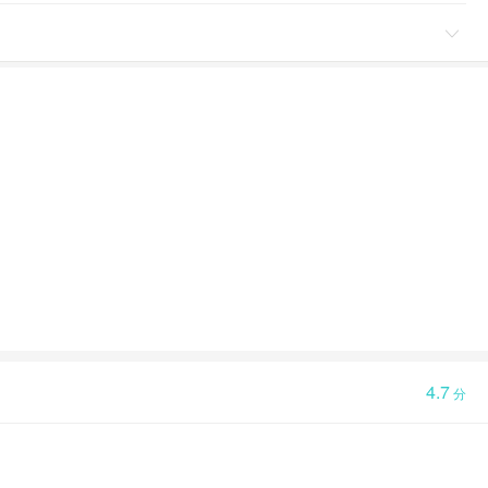

4.7
分