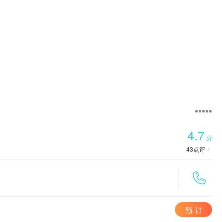

首页
4.7
分
43
点评


预 订