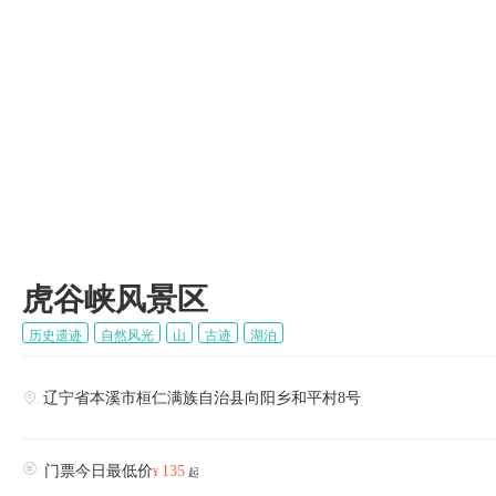

虎谷峡风景区
历史遗迹
自然风光
山
古迹
湖泊
辽宁省本溪市桓仁满族自治县向阳乡和平村8号


门票今日最低价
135
¥
起