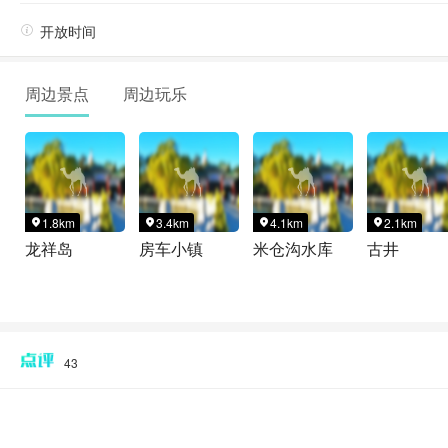

开放时间
周边景点
周边玩乐
1.8km
3.4km
4.1km
2.1km




龙祥岛
房车小镇
米仓沟水库
古井
43