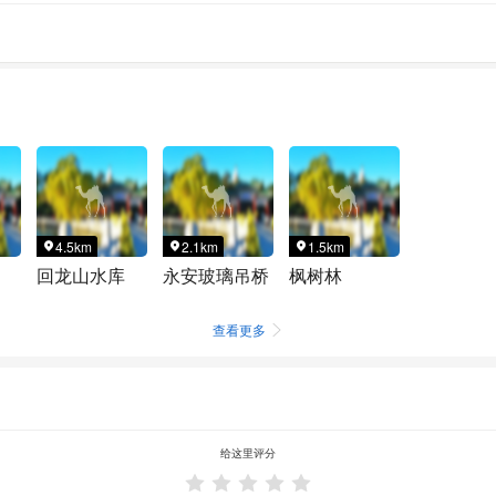
4.5km
2.1km
1.5km



回龙山水库
永安玻璃吊桥
枫树林
查看更多

给这里评分




