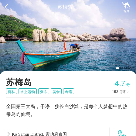


苏梅岛
首页
苏梅岛
4.7
分
192
点评
椰林
水上运动
瀑布
美食
寺庙

全国第三大岛，干净、狭长白沙滩，是每个人梦想中的热
带岛屿仙境。

Ko Samui District, 素叻府泰国
