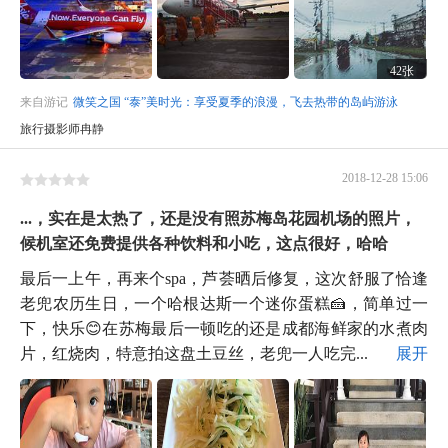
42张
来自游记
微笑之国 “泰”美时光：享受夏季的浪漫，飞去热带的岛屿游泳
旅行摄影师冉静
2018-12-28 15:06
...，实在是太热了，还是没有照苏梅岛花园机场的照片，
候机室还免费提供各种饮料和小吃，这点很好，哈哈
最后一上午，再来个spa，芦荟晒后修复，这次舒服了恰逢
老兜农历生日，一个哈根达斯一个迷你蛋糕🍰，简单过一
下，快乐😊在苏梅最后一顿吃的还是成都海鲜家的水煮肉
片，红烧肉，特意拍这盘土豆丝，老兜一人吃完...
展开