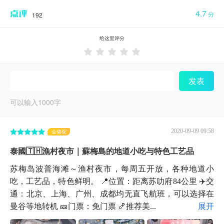
4.7
分
192
给这里评分





发表
可以输入
1000
字
2020-09-09 09:58
金骆驼
泰國🇹🇭漁村夜市｜蘇梅島的地道小吃与特色工艺品
苏梅岛波普海滩～渔村夜市，每周五开放，各种地道小
吃，工艺品，特色鲜明。 📍位置：距离苏叻府84公里 ✈️交
通：北京、上海、广州、成都均无直飞航班，可以选择在
曼谷等地转机 🎫门票：免门票 🍤推荐美...
展开