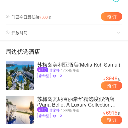
预 订

门票今日最低价
338
¥
起

开放时间

周边优选酒店
苏梅岛美利亚酒店(Melia Koh Samui)
4.7分
非常棒
1755条评论
豪华型


3946
￥
起
预 订
苏梅岛瓦纳百丽豪华精选度假酒店
(Vana Belle, A Luxury Collection
Resort, Koh Samui)
4.7分
非常棒
1568条评论
6915
￥
起
豪华型


预 订