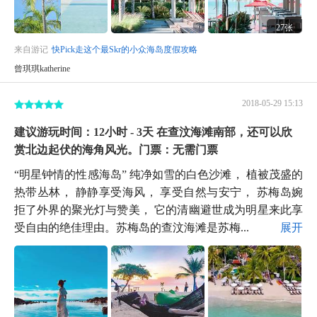
27张
来自游记
快Pick走这个最Skr的小众海岛度假攻略
曾琪琪katherine
2018-05-29 15:13
建议游玩时间：12小时 - 3天 在查汶海滩南部，还可以欣
赏北边起伏的海角风光。门票：无需门票
“明星钟情的性感海岛” 纯净如雪的白色沙滩， 植被茂盛的
热带丛林， 静静享受海风， 享受自然与安宁， 苏梅岛婉
拒了外界的聚光灯与赞美， 它的清幽避世成为明星来此享
受自由的绝佳理由。苏梅岛的查汶海滩是苏梅...
展开