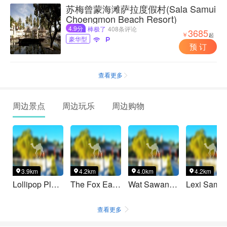
苏梅曾蒙海滩萨拉度假村(Sala Samui
Choengmon Beach Resort)
4.9分
棒极了
408条评论
3685
￥
起
豪华型


预 订
查看更多

周边景点
周边玩乐
周边购物
3.9km
4.2km
4.0km
4.2km




Lollipop Playland
The Fox Eat Broccoli
Wat Sawang Arom
查看更多
